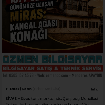
Erkek
|
Kadın
(Haberi Sesli Oku)
SİVAS –
Sivas kent merkezinde, Çarşıbaşı Mahallesi
Nalbantlarbaşı mevkiinde bulunan Kangal Ağası