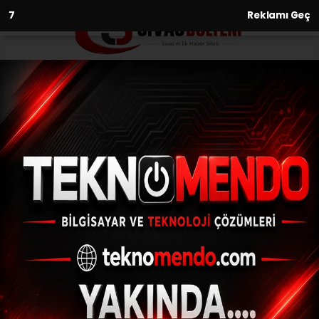
6
Reklamı Geç
Anasayfa
Güvenlik güçleri ve sağlık
çalışanları için mesai yaptılar
29.03.2020 - 11:43, Güncelleme: 29.03.2020 - 11:43
Sivas'ın Suşehri ilçesi Halk Eğitim Merkezi
Müdürlüğü ve Atatürk Mesleki Teknik
Anadolu Lisesinde gönüllü öğretmenler
güvenlik güçleri ve sağlık...
ABONE OL