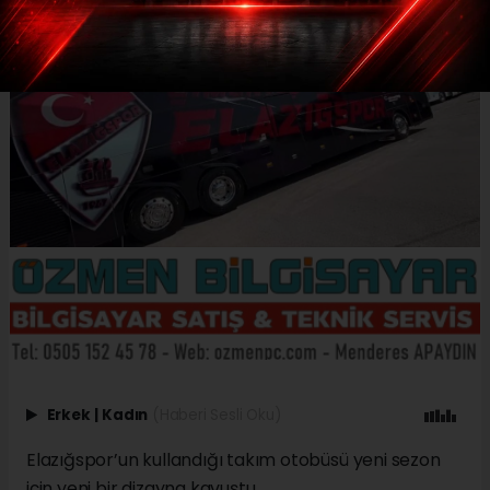
Erkek
|
Kadın
(Haberi Sesli Oku)
Elazığspor’un kullandığı takım otobüsü yeni sezon
için yeni bir dizayna kavuştu.