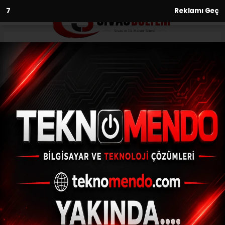
6
Reklamı Geç
Anasayfa
Spor
Elazığspor takım otobüsüne
yeni giydirme
SPOR
(İHA) - İhlas Haber Ajansı | 30.07.2024 - 21:01, Güncelleme: 30.07.2024
- 20:41
Elazığspor takım otobüsüne yeni giydirme
ABONE OL