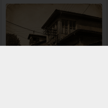
Bugün de tarih meraklılarının, araştırmacıların ve
ziyaretçilerin ilgisini çeken Kangal Ağası Konağı,