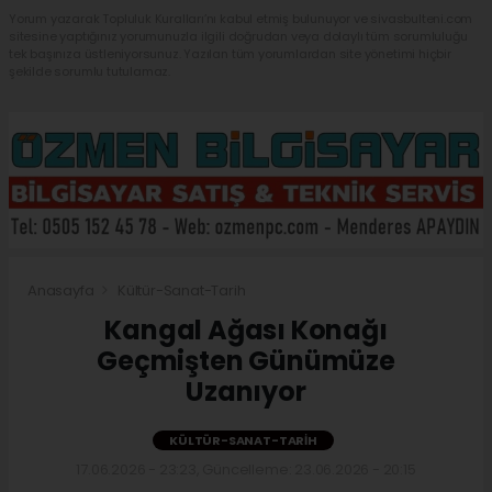
Yorum yazarak Topluluk Kuralları’nı kabul etmiş bulunuyor ve sivasbulteni.com
sitesine yaptığınız yorumunuzla ilgili doğrudan veya dolaylı tüm sorumluluğu
tek başınıza üstleniyorsunuz. Yazılan tüm yorumlardan site yönetimi hiçbir
şekilde sorumlu tutulamaz.
Anasayfa
Kültür-Sanat-Tarih
Kangal Ağası Konağı
Geçmişten Günümüze
Uzanıyor
KÜLTÜR-SANAT-TARIH
17.06.2026 - 23:23, Güncelleme: 23.06.2026 - 20:15