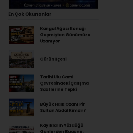
En Çok Okunanlar
Kangal Ağası Konağı
Geçmişten Günümüze
Uzanıyor
Gürün İlçesi
Tarihi Ulu Cami
Çevresindeki Çalışma
Saatlerine Tepki
Büyük Halk Ozanı Pir
Sultan Abdal Kimdir?
Kayıkların Yüzdüğü
Günlerden Bugüne: