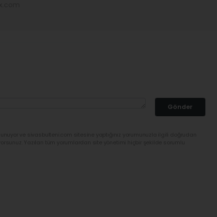
ex.com
Gönder
lunuyor ve sivasbulteni.com sitesine yaptığınız yorumunuzla ilgili doğrudan
yorsunuz. Yazılan tüm yorumlardan site yönetimi hiçbir şekilde sorumlu