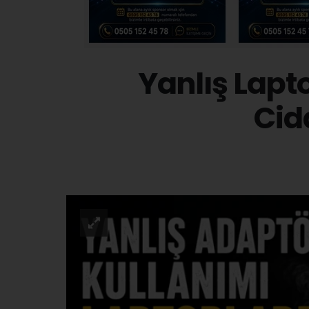
Yanlış Lapt
Cid