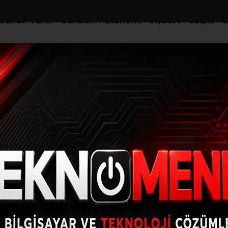
-Sanat-Tarih
Gündem
Ekonomi
Siyaset
Sağlık
S