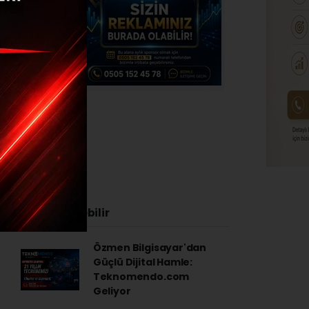
bitirdi
 - 18:05
İlginizi Çekebilir
Özmen Bilgisayar'dan
Güçlü Dijital Hamle:
Teknomendo.com
Geliyor