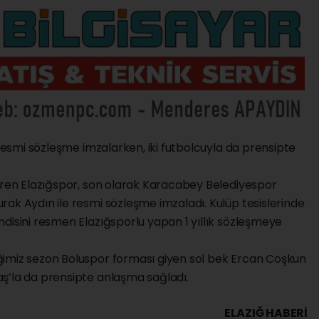
 resmi sözleşme imzalarken, iki futbolcuyla da prensipte
çiren Elazığspor, son olarak Karacabey Belediyespor
ak Aydın ile resmi sözleşme imzaladı. Kulüp tesislerinde
disini resmen Elazığsporlu yapan 1 yıllık sözleşmeye
ğimiz sezon Boluspor forması giyen sol bek Ercan Coşkun
ş’la da prensipte anlaşma sağladı.
ELAZIĞ HABERİ