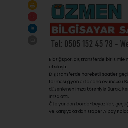
Elazığspor, dış transferde bir isimle
el sıkıştı.
Dış transferde hareketli saatler ge
forması giyen orta saha oyuncusu Bur
düzenlenen imza töreniyle Burak, ken
imza attı.
Öte yandan bordo-beyazlılar, geçti
ve Karşıyaka’dan stoper Alpay Kolda