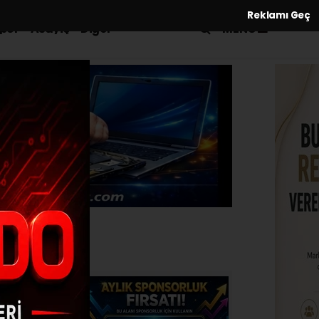
Reklamı Geç
MENÜ
por
Asayiş
Diğer