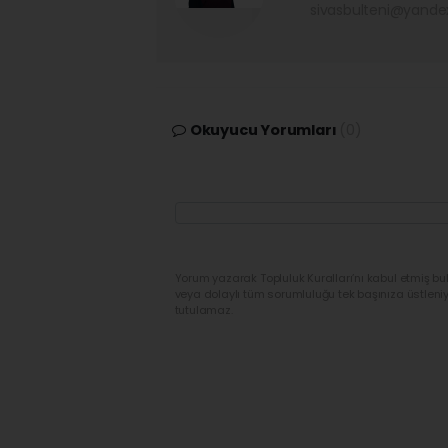
sivasbulteni@yand
Okuyucu Yorumları
(0)
Yorum yazarak Topluluk Kuralları’nı kabul etmiş bu
veya dolaylı tüm sorumluluğu tek başınıza üstleni
tutulamaz.