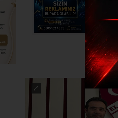
Elazığ
SPO