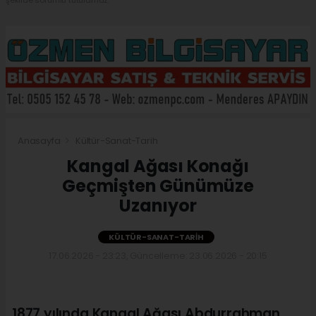
şekilde sorumlu tutulamaz.
Anasayfa
Kültür-Sanat-Tarih
Kangal Ağası Konağı
Geçmişten Günümüze
Uzanıyor
KÜLTÜR-SANAT-TARIH
17.06.2026 - 23:23, Güncelleme: 23.06.2026 - 20:15
1877 yılında Kangal Ağası Abdurrahman