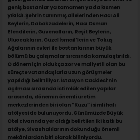
geniş bostanlar ya tamamen ya da kısmen
yıkıldı. Şehrin tanınmış ailelerinden Hacı Ali
Beylerin, Dabakzadelerin, Hacı Osman
Efendilerin, Güvenalların, Reşit Beylerin,
Uluocakların, Güzel İsmail’lerin ve Tokuş
Ağalarının evleri ile bostanlarının büyük
bölümü bu çalışmalar sırasında kamulaştırıldı.
O dönem için oldukça zor ve maliyetli olan bu
süreçte vatandaşlarla uzun görüşmeler
yapıldığı belirtiliyor. İstasyon Caddesi’nin
açılması sırasında istimlâk edilen yapılar
arasında, dönemin önemli üretim
merkezlerinden biri olan “Kuzu” isimli halı
atölyesi de bulunuyordu. Günümüzde Büyük
Otel civarında yer aldığı belirtilen iki katlı bu
atölye, Sivas halılarının dokunduğu önemli
mekânlardan biri olarak biliniyordu.