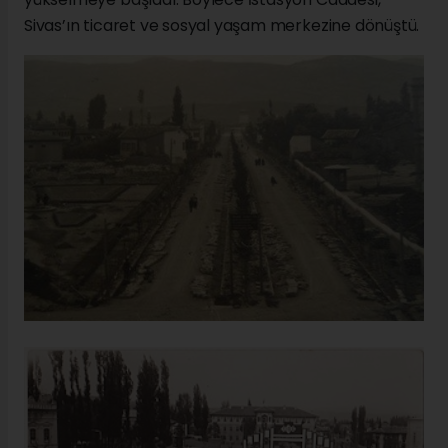
Sivas’ın ticaret ve sosyal yaşam merkezine dönüştü.