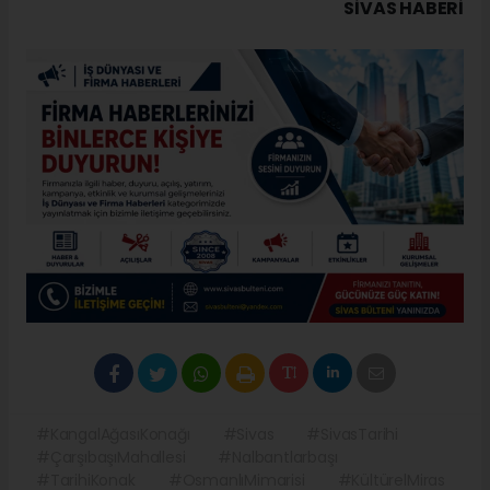
SIVAS HABERİ
#KangalAğasıKonağı
#Sivas
#SivasTarihi
#ÇarşıbaşıMahallesi
#Nalbantlarbaşı
#TarihiKonak
#OsmanlıMimarisi
#KültürelMiras