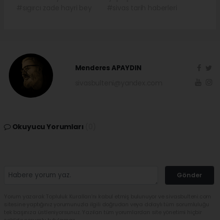
#sıgırcı zade hayri bey
#sivas tarih haberleri
Menderes APAYDIN
sivasbulteni@yandex.com
Okuyucu Yorumları
(0)
Gönder
Yorum yazarak Topluluk Kuralları’nı kabul etmiş bulunuyor ve sivasbulteni.com
sitesine yaptığınız yorumunuzla ilgili doğrudan veya dolaylı tüm sorumluluğu
tek başınıza üstleniyorsunuz. Yazılan tüm yorumlardan site yönetimi hiçbir