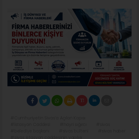
#Cumhuriyetin Sivas’a Açılan Kapısı
#İstasyon Caddesi
#hayri sığırcı
#sivas
#belediye başkanı
#sivas bülteni
#sivas haber
#sivas istasyon caddesinin yapılışı