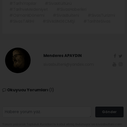
#TarihiYapılar
#SivasKültürü
#TarihveMedeniyet
#SivasHaberleri
#OsmanlıDönemi
#SivasBulteni
#SivasTurizmi
#SivasTARİHİ
#SİVASINGECMİŞİ
#TarihteSivas
Menderes APAYDIN
sivasbulteni@yandex.com
Okuyucu Yorumları
(1)
Gönder
Yorum yazarak Topluluk Kuralları’nı kabul etmiş bulunuyor ve sivasbulteni.com