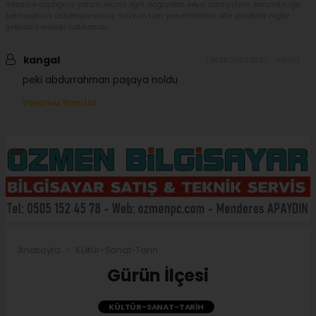
sitesine yaptığınız yorumunuzla ilgili doğrudan veya dolaylı tüm sorumluluğu
tek başınıza üstleniyorsunuz. Yazılan tüm yorumlardan site yönetimi hiçbir
şekilde sorumlu tutulamaz.
kangal
(24.06.2026 10:37 - #689)
peki abdurrahman paşaya noldu
Yorumu Yanıtla
Anasayfa
Kültür-Sanat-Tarih
Gürün İlçesi
KÜLTÜR-SANAT-TARIH