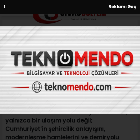
Anasayfa
Kültür-Sanat-Tarih
Cumhuriyetin Sivas’a Açılan
Kapısı: İstasyon Caddesi
KÜLTÜR-SANAT-TARIH
(Web Sitesi) - Web Sitesi | 30.05.2026 - 16:14, Güncelleme: 30.05.2026
- 18:20
Sivas’ın bugün en bilinen ve en işlek
noktalarından biri olan İstasyon Caddesi,
yalnızca bir ulaşım yolu değil;
Cumhuriyet’in şehircilik anlayışını,
modernleşme hamlelerini ve demiryolu