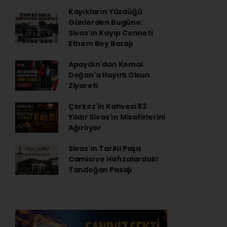
Kayıkların Yüzdüğü
Günlerden Bugüne:
Sivas'ın Kayıp Cenneti
Ethem Bey Barajı
Apaydın'dan Kemal
Doğan'a Hayırlı Olsun
Ziyareti
Çerkez'in Kahvesi 83
Yıldır Sivas'ın Misafirlerini
Ağırlıyor
Sivas'ın Tarihi Paşa
Camisi ve Hafızalardaki
Tandoğan Pasajı