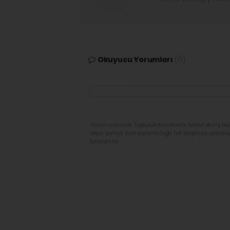
Okuyucu Yorumları
(0)
Yorum yazarak Topluluk Kuralları’nı kabul etmiş bu
veya dolaylı tüm sorumluluğu tek başınıza üstleni
tutulamaz.