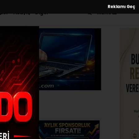
Reklamı Geç
MENÜ
por
Asayiş
Diğer