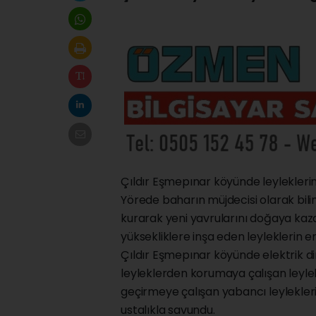
Çıldır Eşmepınar köyünde leyleklerin
Yörede baharın müjdecisi olarak biline
kurarak yeni yavrularını doğaya kaz
yüksekliklere inşa eden leyleklerin e
Çıldır Eşmepınar köyünde elektrik di
leyleklerden korumaya çalışan leylekl
geçirmeye çalışan yabancı leyleklerin
ustalıkla savundu.