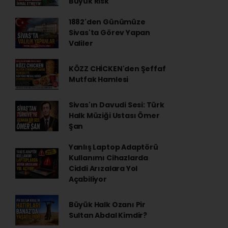
Büyük Risk
1882'den Günümüze
Sivas'ta Görev Yapan
Valiler
KÖZZ CHİCKEN'den Şeffaf
Mutfak Hamlesi
Sivas'ın Davudi Sesi: Türk
Halk Müziği Ustası Ömer
Şan
Yanlış Laptop Adaptörü
Kullanımı Cihazlarda
Ciddi Arızalara Yol
Açabiliyor
Büyük Halk Ozanı Pir
Sultan Abdal Kimdir?