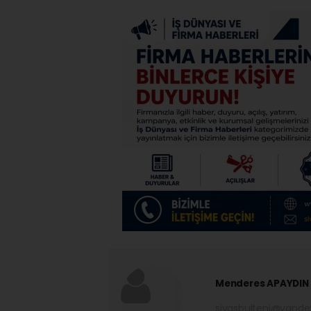
Menderes APAYDIN
sivasbulteni@yand