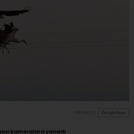
ABONE OL
vgası kameralara yansıdı