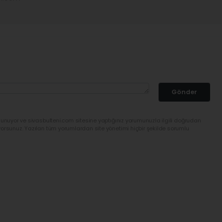
Gönder
lunuyor ve sivasbulteni.com sitesine yaptığınız yorumunuzla ilgili doğrudan
yorsunuz. Yazılan tüm yorumlardan site yönetimi hiçbir şekilde sorumlu