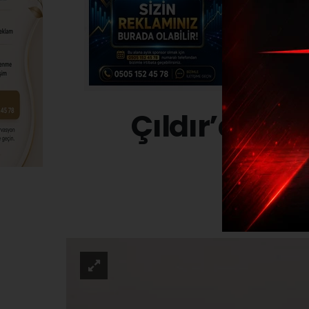
Çıldır’da le
GÜND