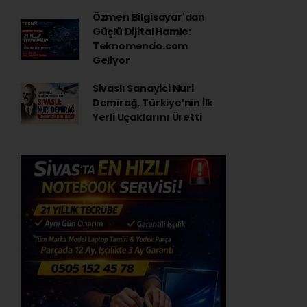
Özmen Bilgisayar'dan
Güçlü Dijital Hamle:
Teknomendo.com
Geliyor
Sivaslı Sanayici Nuri
Demirağ, Türkiye’nin İlk
Yerli Uçaklarını Üretti