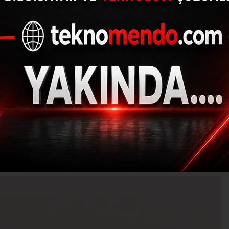
yleklerin yuva kavga
yansıdı
(İHA) - İhlas Haber Ajansı | 31.05.2023 - 11:34, Güncelleme: 31.05.202
EM