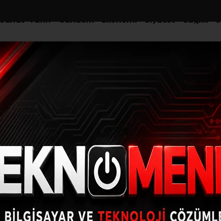
-Sanat-Tarih
Gündem
Ekonomi
Siyaset
Sağlık
S