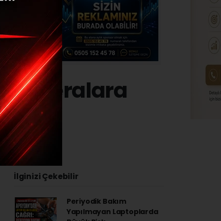
sı kameralara
3 - 11:07
İlginizi Çekebilir
Periyodik Bakım
Yapılmayan Laptoplarda