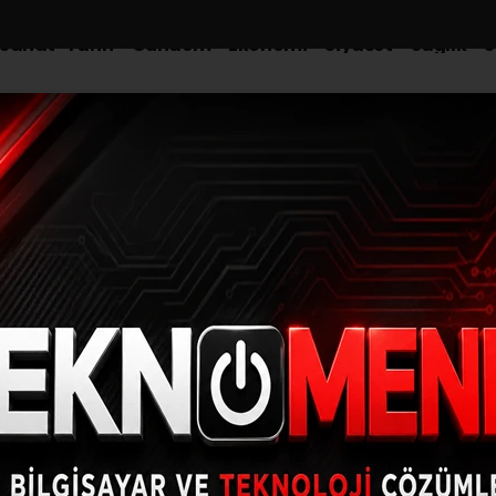
-Sanat-Tarih
Gündem
Ekonomi
Siyaset
Sağlık
S