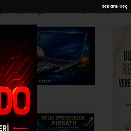
Reklamı Geç
MENÜ
por
Asayiş
Diğer