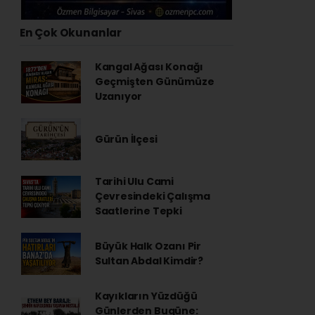
En Çok Okunanlar
Kangal Ağası Konağı
Geçmişten Günümüze
Uzanıyor
Gürün İlçesi
Tarihi Ulu Cami
Çevresindeki Çalışma
Saatlerine Tepki
Büyük Halk Ozanı Pir
Sultan Abdal Kimdir?
Kayıkların Yüzdüğü
Günlerden Bugüne: