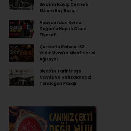
Sivas'ın Kayıp Cenneti
Ethem Bey Barajı
Apaydın'dan Kemal
Doğan'a Hayırlı Olsun
Ziyareti
Çerkez'in Kahvesi 83
Yıldır Sivas'ın Misafirlerini
Ağırlıyor
Sivas'ın Tarihi Paşa
Camisi ve Hafızalardaki
Tandoğan Pasajı