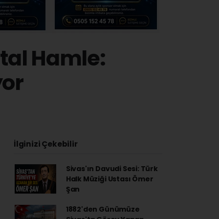
ital Hamle:
or
İlginizi Çekebilir
Sivas'ın Davudi Sesi: Türk
Halk Müziği Ustası Ömer
Şan
1882'den Günümüze