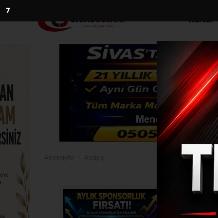
5
Kültür
Anasayfa
Asayiş