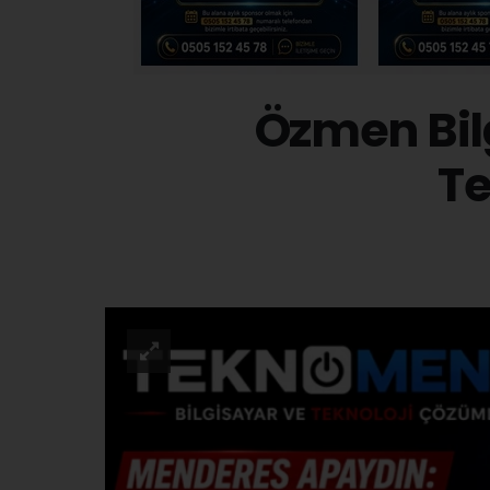
Özmen Bilg
T