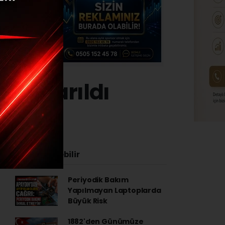
kurtarıldı
4 - 12:35
İlginizi Çekebilir
Periyodik Bakım
Yapılmayan Laptoplarda
Büyük Risk
1882'den Günümüze