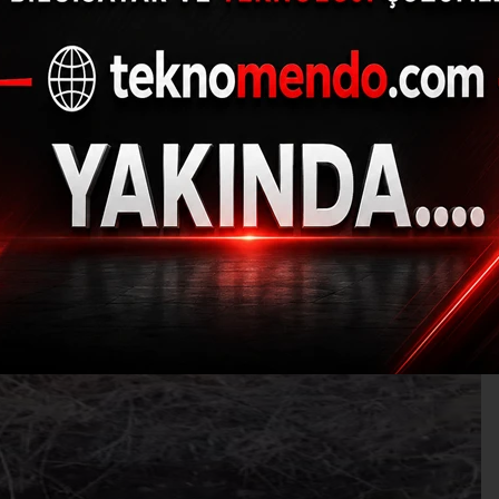
de kuyuya düşen kuzu 
(İHA) - İhlas Haber Ajansı | 31.07.2024 - 13:04, Güncelleme: 31.07.202
Ş