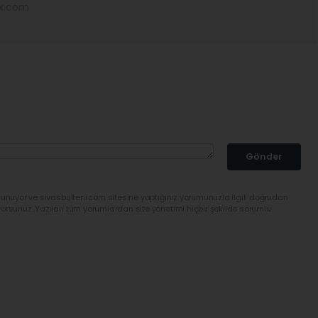
ex.com
Gönder
lunuyor ve sivasbulteni.com sitesine yaptığınız yorumunuzla ilgili doğrudan
yorsunuz. Yazılan tüm yorumlardan site yönetimi hiçbir şekilde sorumlu