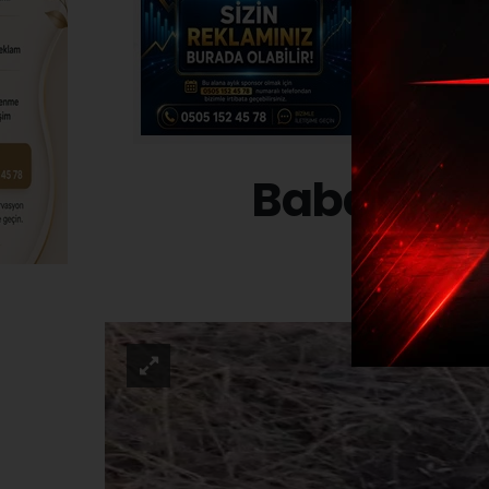
Babaeski’
ASAYI