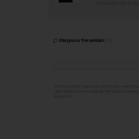
sivasbulteni@yand
Okuyucu Yorumları
(0)
Yorum yazarak Topluluk Kuralları’nı kabul etmiş bu
veya dolaylı tüm sorumluluğu tek başınıza üstleni
tutulamaz.