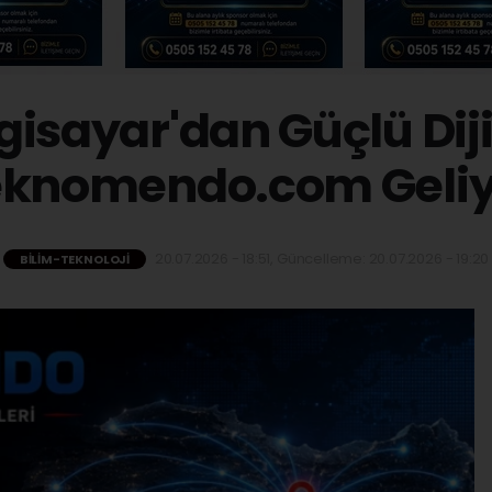
isayar'dan Güçlü Dij
eknomendo.com Geliy
20.07.2026 - 18:51, Güncelleme: 20.07.2026 - 19:20
BILIM-TEKNOLOJI