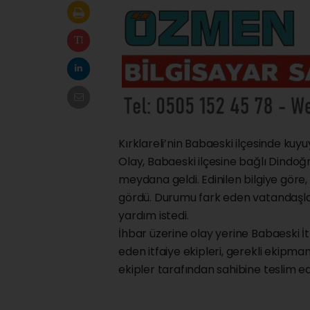
Kırklareli’nin Babaeski ilçesinde kuyu
Olay, Babaeski ilçesine bağlı Dindo
meydana geldi. Edinilen bilgiye gör
gördü. Durumu fark eden vatandaşlar
yardım istedi.
İhbar üzerine olay yerine Babaeski İtf
eden itfaiye ekipleri, gerekli ekipm
ekipler tarafından sahibine teslim edi