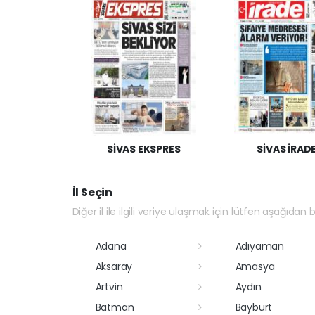
SİVAS EKSPRES
SİVAS İRAD
İl Seçin
Diğer il ile ilgili veriye ulaşmak için lütfen aşağıdan bi
Adana
Adıyaman
Aksaray
Amasya
Artvin
Aydın
Batman
Bayburt