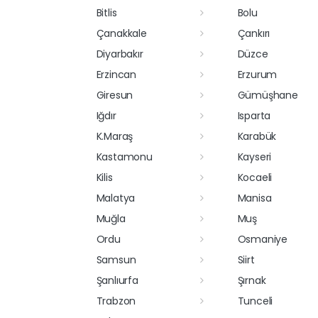
Bitlis
Bolu
Çanakkale
Çankırı
Diyarbakır
Düzce
Erzincan
Erzurum
Giresun
Gümüşhane
Iğdır
Isparta
K.Maraş
Karabük
Kastamonu
Kayseri
Kilis
Kocaeli
Malatya
Manisa
Muğla
Muş
Ordu
Osmaniye
Samsun
Siirt
Şanlıurfa
Şırnak
Trabzon
Tunceli