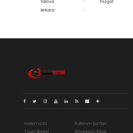
Yalova
Yozgat
Ankara
Pro-0.127
Hakkımızda
Kullanım Şartları
Yayın İlkeleri
Whatsapp İhbar