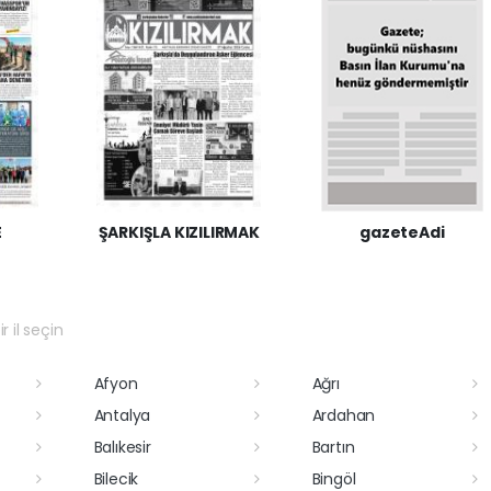
E
ŞARKIŞLA KIZILIRMAK
gazeteAdi
r il seçin
Afyon
Ağrı
Antalya
Ardahan
Balıkesir
Bartın
Bilecik
Bingöl