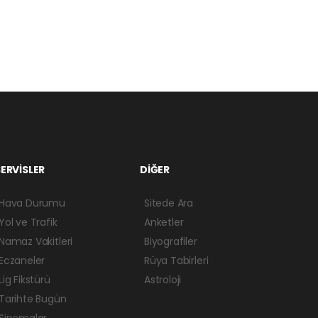
ERVİSLER
DİĞER
Hava Durumu
Sitede Ara
Yol ve Trafik
Anketler
Namaz Vakitleri
Biyografiler
Eczaneler
Rüya Tabirleri
Lig Fikstürü
Astroloji
Tarihte Bugün