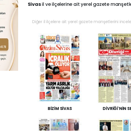
Sivas
il ve ilçelerine ait yerel gazete manşetle
Diğer il ilçelere ait yerel gazete manşetlerini incel
BİZİM SİVAS
DİVRİĞİ'NİN S