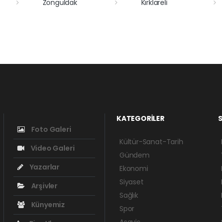
Zonguldak
Kırklareli
KATEGORİLER
S
Foto Galeri
Kültür-Sanat-Tarih
Video Galeri
Gündem
Yazarlar
Ekonomi
Siyaset
Arşivler
Sağlık
Künyemiz
Spor