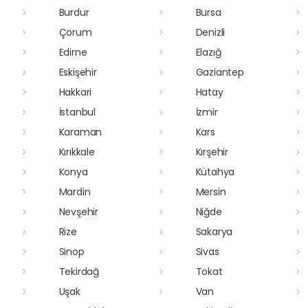
Burdur
Bursa
Çorum
Denizli
Edirne
Elazığ
Eskişehir
Gaziantep
Hakkari
Hatay
İstanbul
İzmir
Karaman
Kars
Kırıkkale
Kırşehir
Konya
Kütahya
Mardin
Mersin
Nevşehir
Niğde
Rize
Sakarya
Sinop
Sivas
Tekirdağ
Tokat
Uşak
Van