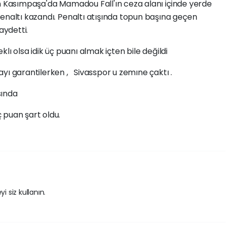
en Kasımpaşa'da Mamadou Fall'ın ceza alanı içinde yerde
enaltı kazandı. Penaltı atışında topun başına geçen
aydetti.
lı olsa idik üç puanı almak içten bile değildi
yı garantilerken , Sivasspor u zemıne çaktı .
ında
 puan şart oldu.
i siz kullanın.