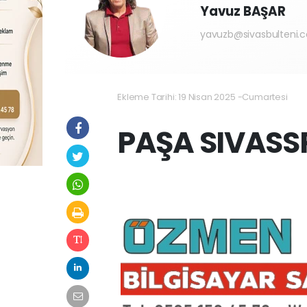
Yavuz BAŞAR
yavuzb@sivasbulteni.
Ekleme Tarihi: 19 Nisan 2025 -Cumartesi
PAŞA SIVASS