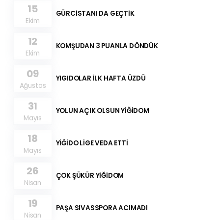
15
GÜRCİSTANI DA GEÇTİK
Ekim
12
KOMŞUDAN 3 PUANLA DÖNDÜK
Ekim
09
YIGIDOLAR İLK HAFTA ÜZDÜ
Ağustos
31
YOLUN AÇIK OLSUN YİĞİDOM
Mayıs
18
YİĞİDO LİGE VEDA ETTİ
Mayıs
26
ÇOK ŞÜKÜR YİĞİDOM
Nisan
19
PAŞA SIVASSPORA ACIMADI
Nisan