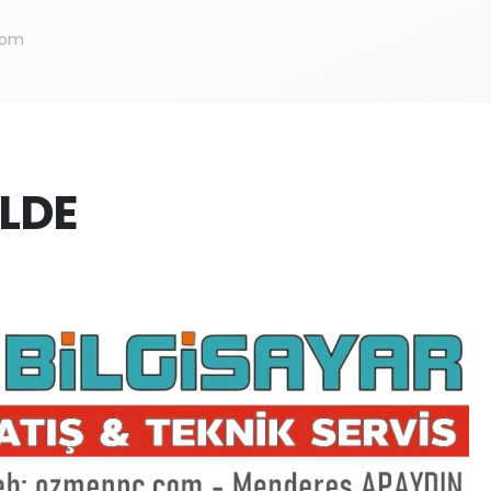
com
ALDE