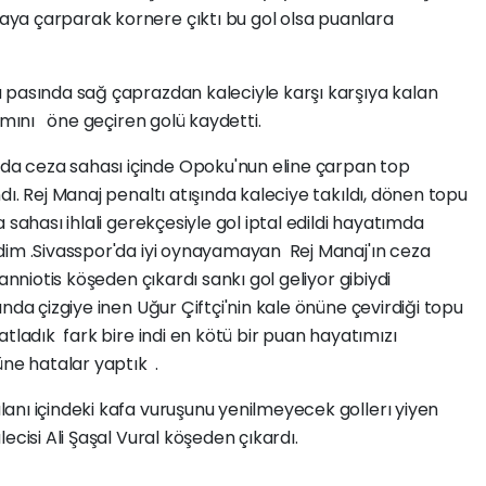
ya çarparak kornere çıktı bu gol olsa puanlara
pasında sağ çaprazdan kaleciyle karşı karşıya kalan
kımını öne geçiren golü kaydetti.
a ceza sahası içinde Opoku'nun eline çarpan top
. Rej Manaj penaltı atışında kaleciye takıldı, dönen topu
 sahası ihlali gerekçesiyle gol iptal edildi hayatımda
dim .Sivasspor'da iyi oynayamayan Rej Manaj'ın ceza
anniotis köşeden çıkardı sankı gol geliyor gibiydi
nda çizgiye inen Uğur Çiftçi'nin kale önüne çevirdiği topu
tladık fark bire indi en kötü bir puan hayatımızı
üne hatalar yaptık .
anı içindeki kafa vuruşunu yenilmeyecek gollerı yiyen
ecisi Ali Şaşal Vural köşeden çıkardı.