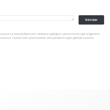
Gönder
lunuyor ve sivasbulteni.com sitesine yaptığınız yorumunuzla ilgili doğrudan
yorsunuz. Yazılan tüm yorumlardan site yönetimi hiçbir şekilde sorumlu