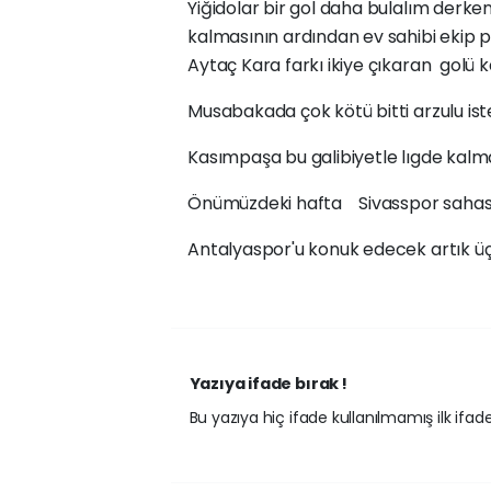
Yiğidolar bir gol daha bulalım derk
kalmasının ardından ev sahibi ekip p
Aytaç Kara farkı ikiye çıkaran golü k
Musabakada çok kötü bitti arzulu istek
Kasımpaşa bu galibiyetle lıgde kalma
Önümüzdeki hafta Sivasspor sahas
Antalyaspor'u konuk edecek artık üç
Yazıya ifade bırak !
Bu yazıya hiç ifade kullanılmamış ilk ifadey