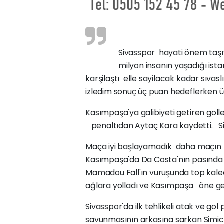
Sivasspor hayati önem taşıy
milyon insanın yaşadığı is
karşilaştı elle sayilacak kadar sıv
izledim sonuç üç puan hedeflerken ü
Kasımpaşa'ya galibiyeti getiren gol
penaltıdan Aytaç Kara kaydetti. Siv
Maça iyi başlayamadık daha maçın b
Kasımpaşa'da Da Costa'nın pasında 
Mamadou Fall'ın vuruşunda top kalec
ağlara yolladı ve Kasımpaşa öne ge
Sivasspor'da ilk tehlikeli atak ve 
savunmasının arkasına sarkan Simic,