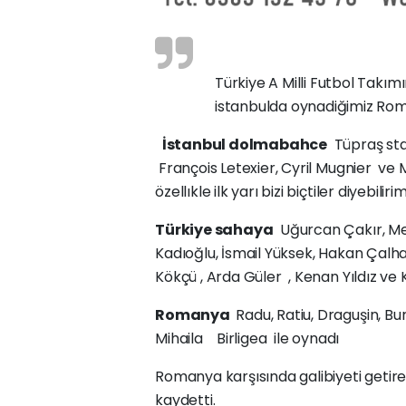
Türkiye A Milli Futbol Takım
istanbulda oynadiğimiz Rom
İstanbul dolmabahce
Tüpraş sta
François Letexier, Cyril Mugnier ve 
özellıkle ilk yarı bizi biçtiler diyebilirim
Türkiye sahaya
Uğurcan Çakır, Mer
Kadıoğlu, İsmail Yüksek, Hakan Çalh
Kökçü , Arda Güler , Kenan Yıldız ve
Romanya
Radu, Ratiu, Draguşin, Bu
Mihaila Birligea ile oynadı
Romanya karşısında galibiyeti getiren
kaydetti.