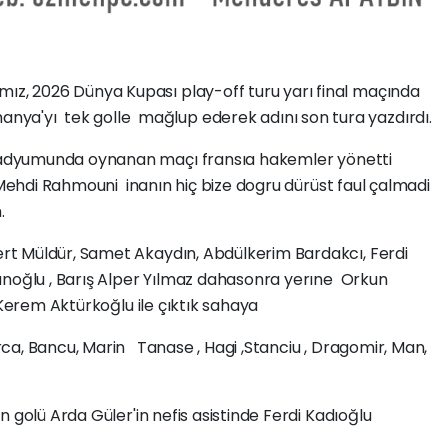
ımız, 2026 Dünya Kupası play-off turu yarı final maçında
anya'yı tek golle mağlup ederek adını son tura yazdırdı.
dyumunda oynanan maçı fransıa hakemler yönetti
Mehdi Rahmouni inanın hiç bize dogru dürüst faul çalmadi
.
t Müldür, Samet Akaydın, Abdülkerim Bardakcı, Ferdi
anoğlu , Barış Alper Yılmaz dahasonra yerıne Orkun
 Kerem Aktürkoğlu ile çıktık sahaya
rca, Bancu, Marin Tanase , Hagi ,Stanciu , Dragomir, Man,
 golü Arda Güler'in nefis asistinde Ferdi Kadıoğlu