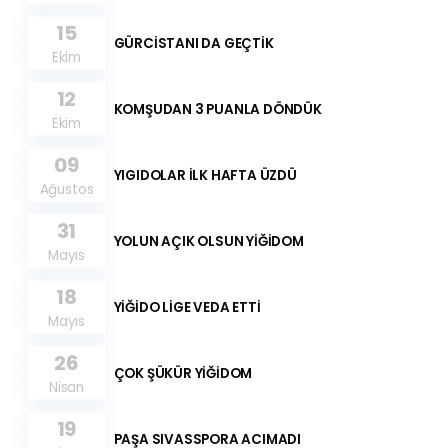
15
GÜRCİSTANI DA GEÇTİK
Ekim
12
KOMŞUDAN 3 PUANLA DÖNDÜK
Ekim
09
YIGIDOLAR İLK HAFTA ÜZDÜ
Ağustos
31
YOLUN AÇIK OLSUN YİĞİDOM
Mayıs
18
YİĞİDO LİGE VEDA ETTİ
Mayıs
26
ÇOK ŞÜKÜR YİĞİDOM
Nisan
19
PAŞA SIVASSPORA ACIMADI