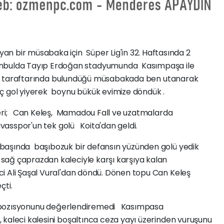
an bir müsabaka için Süper Lig'in 32. Haftasında 2
tanbulda Tayıp Erdoğan stadyumunda Kasımpaşa ile
aslı taraftarında bulundüğü müsabakada ben utanarak
ç gol yiyerek boynu bükük evimize döndük .
leri; Can Keleş, Mamadou Fall ve uzatmalarda
asspor'un tek golü Koita'dan geldi.
aşında başıbozuk bir defansın yüzünden golü yedik
sağ çaprazdan kaleciyle karşı karşıya kalan
i Ali Şaşal Vural'dan döndü. Dönen topu Can Keleş
çti.
gol pozısyonunu değerlendiremedi Kasımpasa
 kaleci kalesini boşaltınca ceza yayı üzerinden vuruşunu