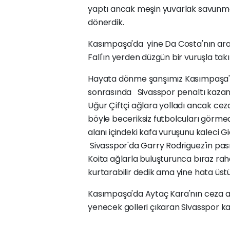
yaptı ancak meşin yuvarlak savunma
dönerdik.
Kasımpaşa'da yine Da Costa'nın ara 
Fall'ın yerden düzgün bir vuruşla ta
Hayata dönme şanşımız Kasımpaşa'd
sonrasında Sivasspor penaltı kazandı
Uğur Çiftçi ağlara yolladı ancak ceza
böyle beceriksiz futbolcuları görme
alanı içindeki kafa vuruşunu kaleci Gi
Sivasspor'da Garry Rodriguez'in pası
Koita ağlarla buluşturunca bıraz raha
kurtarabilir dedik ama yine hata üst
Kasımpaşa'da Aytaç Kara'nın ceza al
yenecek golleri çıkaran Sivasspor kal