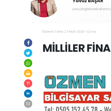
Yavuz BAŞAR
yavuzb@sivasbulteni.
Ekleme Tarihi: 27 Mart 2026 -Cuma
MİLLİLER FİN