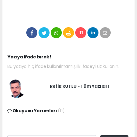
Yazıya ifade bırak !
Bu yazıya hiç ifade kullanılmamış ilk ifadeyi siz kullanın.
Refik KUTLU - Tüm Yazıları
Okuyucu Yorumları
(0)