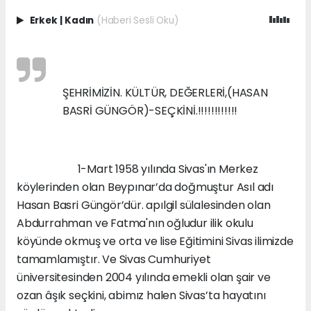
Erkek
|
Kadın
(Haberi Sesli Oku)
ŞEHRİMİZİN. KÜLTÜR, DEĞERLERİ,(HASAN
BASRİ GÜNGÖR)-SEÇKİNİ.!!!!!!!!!!!!
1-Mart 1958 yılında Sivas'ın Merkez
köylerinden olan Beypınar’da doğmuştur Asıl adı
Hasan Basri Güngör’dür. apılgil sülalesinden olan
Abdurrahman ve Fatma'nın oğludur ilik okulu
köyünde okmuş ve orta ve lise Eğitimini Sivas ilimizde
tamamlamıştır. Ve Sivas Cumhuriyet
üniversitesinden 2004 yılında emekli olan şair ve
ozan âşık seçkini, abimız halen Sivas’ta hayatını