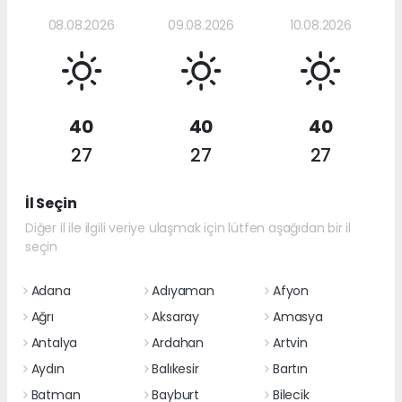
08.08.2026
09.08.2026
10.08.2026
40
40
40
27
27
27
İl Seçin
Diğer il ile ilgili veriye ulaşmak için lütfen aşağıdan bir il
seçin
Adana
Adıyaman
Afyon
Ağrı
Aksaray
Amasya
Antalya
Ardahan
Artvin
Aydın
Balıkesir
Bartın
Batman
Bayburt
Bilecik