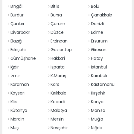
Bingöl
Bitlis
Bolu
Burdur
Bursa
Çanakkale
Çankırı
Çorum
Denizli
Diyarbakır
Düzce
Edirne
Elazığ
Erzincan
Erzurum
Eskişehir
Gaziantep
Giresun
Gümüşhane
Hakkari
Hatay
Iğdır
Isparta
İstanbul
İzmir
K.Maraş
Karabük
Karaman
Kars
Kastamonu
Kayseri
Kırıkkale
Kırşehir
Kilis
Kocaeli
Konya
Kütahya
Malatya
Manisa
Mardin
Mersin
Muğla
Muş
Nevşehir
Niğde