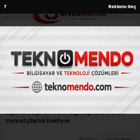
6
Reklamı Geç
Anasayfa
Yaşam
Zigana Dağı’nın serin sığınağı
Limni Gölü ziyaretçilerini
bekliyor
YAŞAM
(İHA) - İhlas Haber Ajansı | 30.06.2024 - 09:31, Güncelleme:
30.06.2024 - 09:07
Zigana Dağı’nın serin sığınağı Limni Gölü
ziyaretçilerini bekliyor
ABONE OL