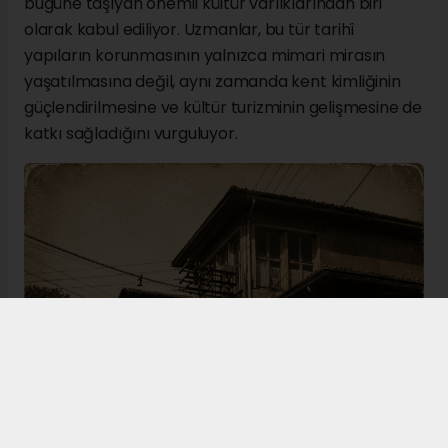
bugüne taşıyan önemli kültür varlıklarından biri
olarak kabul ediliyor. Uzmanlar, bu tür tarihî
yapıların korunmasının yalnızca mimari mirasın
yaşatılmasına değil, aynı zamanda kent kimliğinin
güçlendirilmesine ve kültür turizminin gelişmesine de
katkı sağladığını vurguluyor.