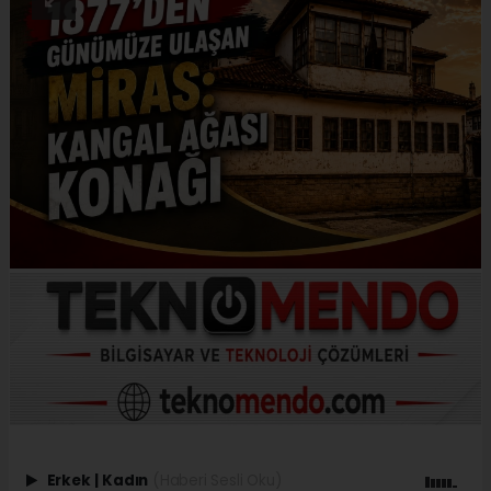
Erkek
|
Kadın
(Haberi Sesli Oku)