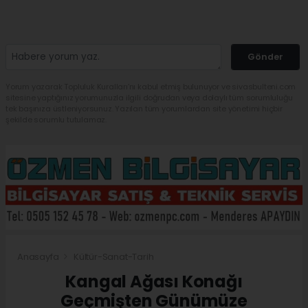
Gönder
Yorum yazarak Topluluk Kuralları’nı kabul etmiş bulunuyor ve sivasbulteni.com
sitesine yaptığınız yorumunuzla ilgili doğrudan veya dolaylı tüm sorumluluğu
tek başınıza üstleniyorsunuz. Yazılan tüm yorumlardan site yönetimi hiçbir
şekilde sorumlu tutulamaz.
Anasayfa
Kültür-Sanat-Tarih
Kangal Ağası Konağı
Geçmişten Günümüze