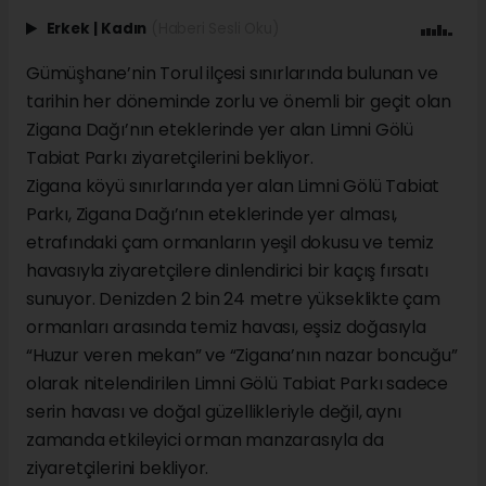
Erkek
|
Kadın
(Haberi Sesli Oku)
Gümüşhane’nin Torul ilçesi sınırlarında bulunan ve
tarihin her döneminde zorlu ve önemli bir geçit olan
Zigana Dağı’nın eteklerinde yer alan Limni Gölü
Tabiat Parkı ziyaretçilerini bekliyor.
Zigana köyü sınırlarında yer alan Limni Gölü Tabiat
Parkı, Zigana Dağı’nın eteklerinde yer alması,
etrafındaki çam ormanların yeşil dokusu ve temiz
havasıyla ziyaretçilere dinlendirici bir kaçış fırsatı
sunuyor. Denizden 2 bin 24 metre yükseklikte çam
ormanları arasında temiz havası, eşsiz doğasıyla
“Huzur veren mekan” ve “Zigana’nın nazar boncuğu”
olarak nitelendirilen Limni Gölü Tabiat Parkı sadece
serin havası ve doğal güzellikleriyle değil, aynı
zamanda etkileyici orman manzarasıyla da
ziyaretçilerini bekliyor.