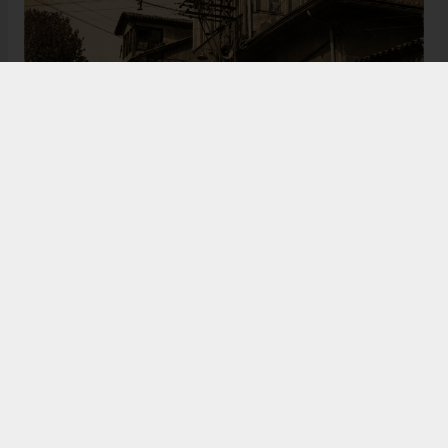
Bugün de tarih meraklılarının, araştırmacıların ve
ziyaretçilerin ilgisini çeken Kangal Ağası Konağı,
Osmanlı’dan Cumhuriyet’e uzanan çok katmanlı
geçmişiyle Sivas’ın köklü tarihine ışık tutmaya
devam ediyor. Şehrin kültürel belleğinde önemli bir
yere sahip olan bu tarihî eser, gelecek nesillere
aktarılması gereken değerli miraslar arasında