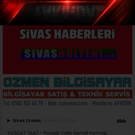
Erkek
|
Kadın
(Haberi Sesli Oku)
YOZGAT (AA) - Yozgat Valisi Kemal Yurtnaç,