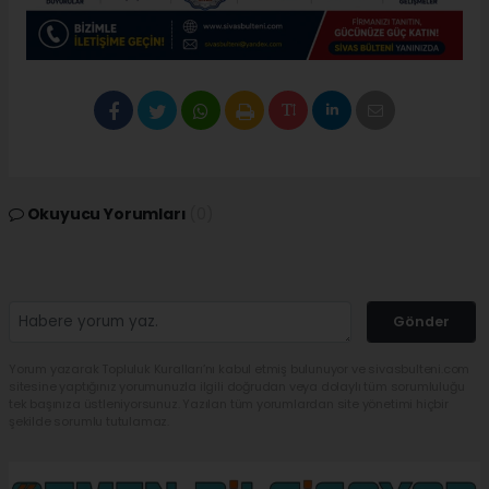
Okuyucu Yorumları
(0)
Gönder
Yorum yazarak Topluluk Kuralları’nı kabul etmiş bulunuyor ve sivasbulteni.com
sitesine yaptığınız yorumunuzla ilgili doğrudan veya dolaylı tüm sorumluluğu
tek başınıza üstleniyorsunuz. Yazılan tüm yorumlardan site yönetimi hiçbir
şekilde sorumlu tutulamaz.