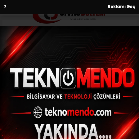
6
Reklamı Geç
Anasayfa
Vali Yurtnaç'tan Aa'ya Ziyaret
28.08.2017 - 17:48, Güncelleme: 28.08.2017 - 17:48
YOZGAT (AA) - Yozgat Valisi Kemal
Yurtnaç, Anadolu Ajansı (AA) Yozgat
Bürosunu ziyaret etti. Yurtnaç, AA Yozgat
Bürosuna ziyarette bulundu. Ziyaretinde
yürütülen...
ABONE OL