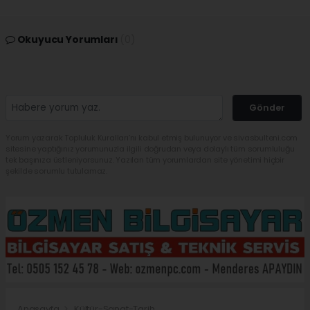
Okuyucu Yorumları
(0)
Gönder
Yorum yazarak Topluluk Kuralları’nı kabul etmiş bulunuyor ve sivasbulteni.com
sitesine yaptığınız yorumunuzla ilgili doğrudan veya dolaylı tüm sorumluluğu
tek başınıza üstleniyorsunuz. Yazılan tüm yorumlardan site yönetimi hiçbir
şekilde sorumlu tutulamaz.
Anasayfa
Kültür-Sanat-Tarih