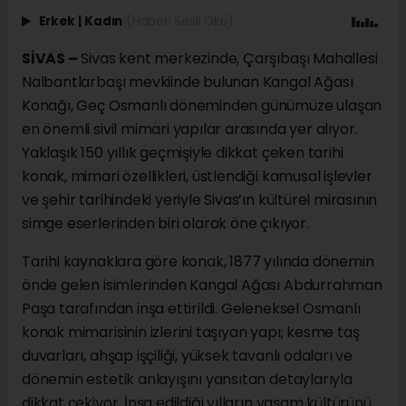
Erkek
|
Kadın
(Haberi Sesli Oku)
SİVAS –
Sivas kent merkezinde, Çarşıbaşı Mahallesi
Nalbantlarbaşı mevkiinde bulunan Kangal Ağası
Konağı, Geç Osmanlı döneminden günümüze ulaşan
en önemli sivil mimari yapılar arasında yer alıyor.
Yaklaşık 150 yıllık geçmişiyle dikkat çeken tarihi
konak, mimari özellikleri, üstlendiği kamusal işlevler
ve şehir tarihindeki yeriyle Sivas’ın kültürel mirasının
simge eserlerinden biri olarak öne çıkıyor.
Tarihi kaynaklara göre konak, 1877 yılında dönemin
önde gelen isimlerinden Kangal Ağası Abdurrahman
Paşa tarafından inşa ettirildi. Geleneksel Osmanlı
konak mimarisinin izlerini taşıyan yapı; kesme taş
duvarları, ahşap işçiliği, yüksek tavanlı odaları ve
dönemin estetik anlayışını yansıtan detaylarıyla
dikkat çekiyor. İnşa edildiği yılların yaşam kültürünü