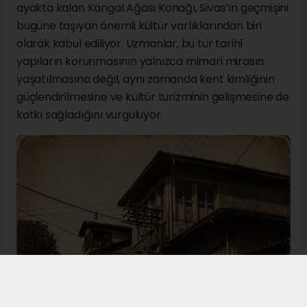
ayakta kalan Kangal Ağası Konağı, Sivas’ın geçmişini
bugüne taşıyan önemli kültür varlıklarından biri
olarak kabul ediliyor. Uzmanlar, bu tür tarihî
yapıların korunmasının yalnızca mimari mirasın
yaşatılmasına değil, aynı zamanda kent kimliğinin
güçlendirilmesine ve kültür turizminin gelişmesine de
katkı sağladığını vurguluyor.