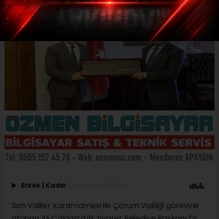
Erkek
|
Kadın
(Haberi Sesli Oku)
Son Valiler Kararnamesi ile Çorum Valiliği görevine
atanan Ali Çalgan’a ilk ziyaret Belediye Başkanı Dr.