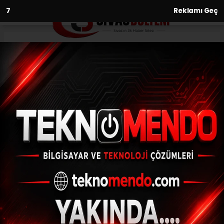
6
Reklamı Geç
Anasayfa
Gündem
Vali Çalgan’a ilk ziyaret
Başkan Aşgın’dan
GÜNDEM
(İHA) - İhlas Haber Ajansı | 30.09.2024 - 17:30, Güncelleme:
30.09.2024 - 17:22
Vali Çalgan’a ilk ziyaret Başkan Aşgın’dan
ABONE OL