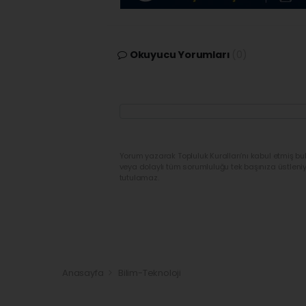
Okuyucu Yorumları
(0)
Yorum yazarak Topluluk Kuralları’nı kabul etmiş bu
veya dolaylı tüm sorumluluğu tek başınıza üstleni
tutulamaz.
Anasayfa
Bilim-Teknoloji