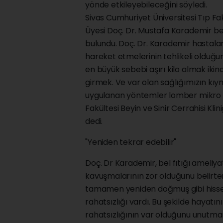
yönde etkileyebileceğini söyledi.
Sivas Cumhuriyet Üniversitesi Tıp Fak
Üyesi Doç. Dr. Mustafa Karademir bel fı
bulundu. Doç. Dr. Karademir hastala
hareket etmelerinin tehlikeli olduğuna
en büyük sebebi aşırı kilo almak ikin
girmek. Ve var olan sağlığımızın kıym
uygulanan yöntemler lomber mikro ce
Fakültesi Beyin ve Sinir Cerrahisi Kl
dedi.
"Yeniden tekrar edebilir"
Doç. Dr Karademir, bel fıtığı ameliy
kavuşmalarının zor olduğunu belirterek
tamamen yeniden doğmuş gibi hissed
rahatsızlığı vardı. Bu şekilde hayatın
rahatsızlığının var olduğunu unutma