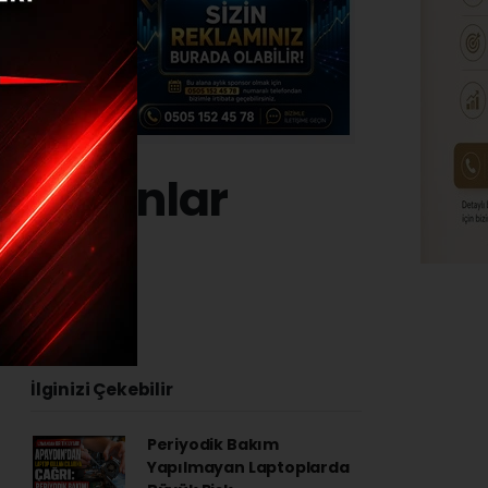
atı olanlar
İlginizi Çekebilir
Periyodik Bakım
Yapılmayan Laptoplarda