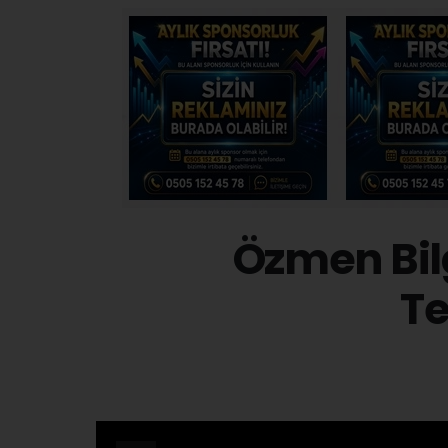
Özmen Bilg
T