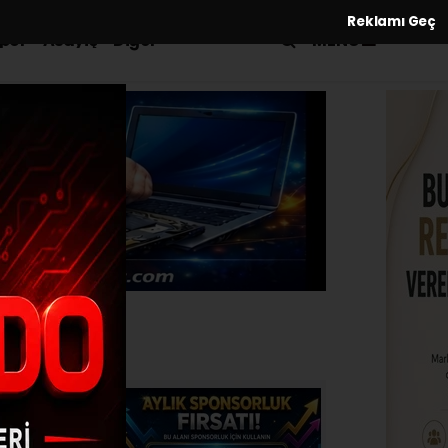
Reklamı Geç
MENÜ
por
Asayiş
Diğer