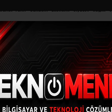
-Sanat-Tarih
Gündem
Ekonomi
Siyaset
Sağlık
S