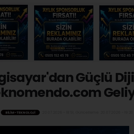
isayar'dan Güçlü Dij
eknomendo.com Geliy
20.07.2026 - 18:51, Güncelleme: 20.07.2026 - 19:20
BILIM-TEKNOLOJI