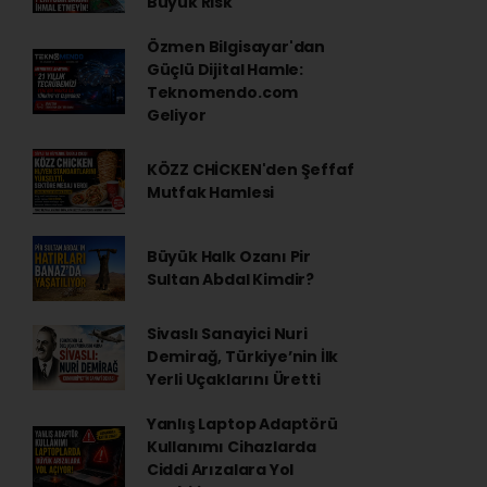
Büyük Risk
Özmen Bilgisayar'dan
Güçlü Dijital Hamle:
Teknomendo.com
Geliyor
KÖZZ CHİCKEN'den Şeffaf
Mutfak Hamlesi
Büyük Halk Ozanı Pir
Sultan Abdal Kimdir?
Sivaslı Sanayici Nuri
Demirağ, Türkiye’nin İlk
Yerli Uçaklarını Üretti
Yanlış Laptop Adaptörü
Kullanımı Cihazlarda
Ciddi Arızalara Yol