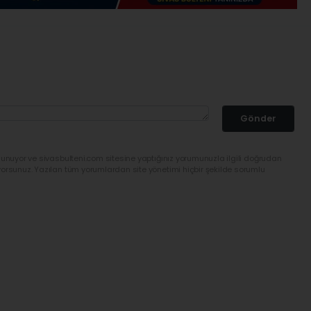
Gönder
lunuyor ve sivasbulteni.com sitesine yaptığınız yorumunuzla ilgili doğrudan
yorsunuz. Yazılan tüm yorumlardan site yönetimi hiçbir şekilde sorumlu