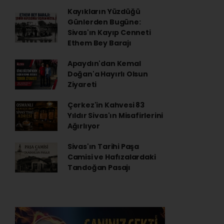
Kayıkların Yüzdüğü
Günlerden Bugüne:
Sivas'ın Kayıp Cenneti
Ethem Bey Barajı
Apaydın'dan Kemal
Doğan'a Hayırlı Olsun
Ziyareti
Çerkez'in Kahvesi 83
Yıldır Sivas'ın Misafirlerini
Ağırlıyor
Sivas'ın Tarihi Paşa
Camisi ve Hafızalardaki
Tandoğan Pasajı