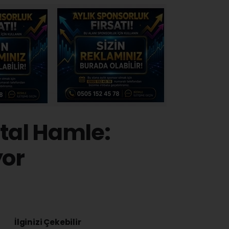
ital Hamle:
or
İlginizi Çekebilir