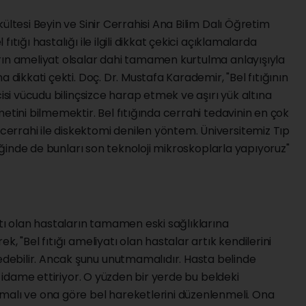
ültesi Beyin ve Sinir Cerrahisi Ana Bilim Dalı Öğretim
tığı hastalığı ile ilgili dikkat çekici açıklamalarda
rın ameliyat olsalar dahi tamamen kurtulma anlayışıyla
 dikkati çekti. Doç. Dr. Mustafa Karademir, "Bel fıtığının
cisi vücudu bilinçsizce harap etmek ve aşırı yük altına
etini bilmemektir. Bel fıtığında cerrahi tedavinin en çok
rrahi ile diskektomi denilen yöntem. Üniversitemiz Tıp
iniğinde de bunları son teknoloji mikroskoplarla yapıyoruz"
atı olan hastaların tamamen eski sağlıklarına
, "Bel fıtığı ameliyatı olan hastalar artık kendilerini
ebilir. Ancak şunu unutmamalıdır. Hasta belinde
ı idame ettiriyor. O yüzden bir yerde bu beldeki
malı ve ona göre bel hareketlerini düzenlenmeli. Ona