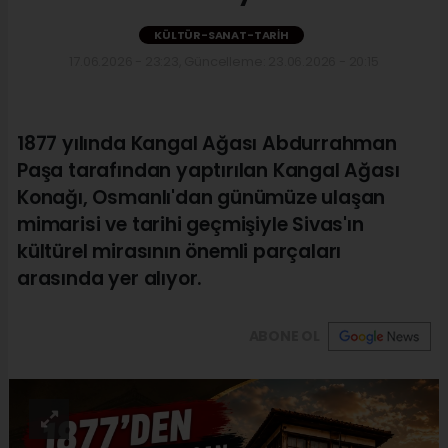
KÜLTÜR-SANAT-TARIH
17.06.2026 - 23:23, Güncelleme: 23.06.2026 - 20:15
1877 yılında Kangal Ağası Abdurrahman
Paşa tarafından yaptırılan Kangal Ağası
Konağı, Osmanlı'dan günümüze ulaşan
mimarisi ve tarihi geçmişiyle Sivas'ın
kültürel mirasının önemli parçaları
arasında yer alıyor.
ABONE OL