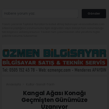
Gönder
Yorum yazarak Topluluk Kuralları’nı kabul etmiş bulunuyor ve sivasbulteni.com
sitesine yaptığınız yorumunuzla ilgili doğrudan veya dolaylı tüm sorumluluğu
tek başınıza üstleniyorsunuz. Yazılan tüm yorumlardan site yönetimi hiçbir
şekilde sorumlu tutulamaz.
Anasayfa
Kültür-Sanat-Tarih
Kangal Ağası Konağı
Geçmişten Günümüze
Uzanıyor