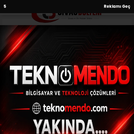
3
Reklamı Geç
Anasayfa
Gündem
Ula Çörüş mahallesi
sakinlerinden Büyükşehir’e
teşekkür
GÜNDEM
(İHA) - İhlas Haber Ajansı | 30.09.2024 - 16:31, Güncelleme:
30.09.2024 - 16:18
Ula Çörüş mahallesi sakinlerinden
Büyükşehir’e teşekkür
ABONE OL