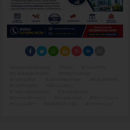
#KangalAğasıKonağı
#Sivas
#SivasTarihi
#ÇarşıbaşıMahallesi
#Nalbantlarbaşı
#TarihiKonak
#OsmanlıMimarisi
#KültürelMiras
#TarihiYapılar
#SivasKültürü
#TarihveMedeniyet
#SivasHaberleri
#OsmanlıDönemi
#SivasBulteni
#SivasTurizmi
#SivasTARİHİ
#SİVASINGECMİŞİ
#TarihteSivas