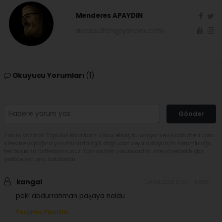
Menderes APAYDIN
sivasbulteni@yandex.com
Okuyucu Yorumları
(1)
Gönder
Yorum yazarak Topluluk Kuralları’nı kabul etmiş bulunuyor ve sivasbulteni.com
sitesine yaptığınız yorumunuzla ilgili doğrudan veya dolaylı tüm sorumluluğu
tek başınıza üstleniyorsunuz. Yazılan tüm yorumlardan site yönetimi hiçbir
şekilde sorumlu tutulamaz.
kangal
(24.06.2026 10:37 - #689)
peki abdurrahman paşaya noldu
Yorumu Yanıtla