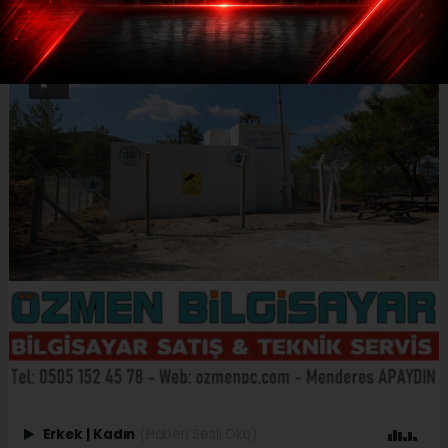
Erkek
|
Kadın
(Haberi Sesli Oku)