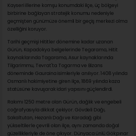
Kayseri illerine komşu konumdaki ilçe, üç bölgeyi
birbirine bağlayan stratejik konumu nedeniyle
geçmişten günümüze önemli bir geçiş merkezi olma
özelliğini koruyor.
Tarihi geçmişi Hititler dönemine kadar uzanan
Gürün, Kapadokya belgelerinde Tegarama, Hitit
kaynaklarında Tagarama, Asur kaynaklarında
Tilgarimmu, Tevrat'ta Togarma ve Bizans
döneminde Gauraina isimleriyle anılıyor. 1408 yılında
Osmanlı hakimiyetine giren ilçe, 1869 yılında kaza
statüsüne kavuşarak idari yapısını güçlendirdi.
Rakımı 1250 metre olan Gürün, dağlık ve engebeli
coğrafyasıyla dikkat çekiyor. Gövdeli Dağı,
Sakaltutan, Hezanlı Dağı ve Karadağ gibi
yükseltilerle çevrili olan ilçe, aynı zamanda doğal
güzellikleriyle de öne çıkıyor. Dünyaca ünlü Gökpınar