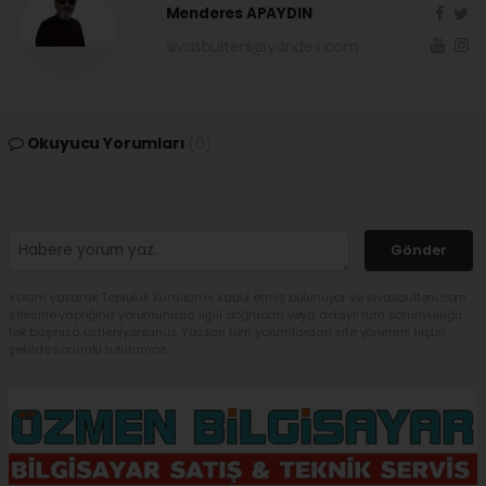
Menderes APAYDIN
sivasbulteni@yandex.com
Okuyucu Yorumları
(0)
Gönder
Yorum yazarak Topluluk Kuralları’nı kabul etmiş bulunuyor ve sivasbulteni.com
sitesine yaptığınız yorumunuzla ilgili doğrudan veya dolaylı tüm sorumluluğu
tek başınıza üstleniyorsunuz. Yazılan tüm yorumlardan site yönetimi hiçbir
şekilde sorumlu tutulamaz.