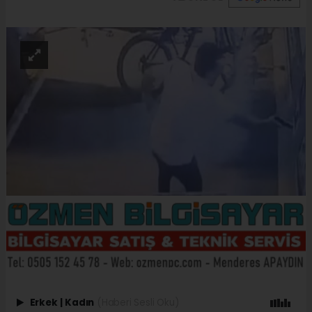
Erkek
|
Kadın
(Haberi Sesli Oku)