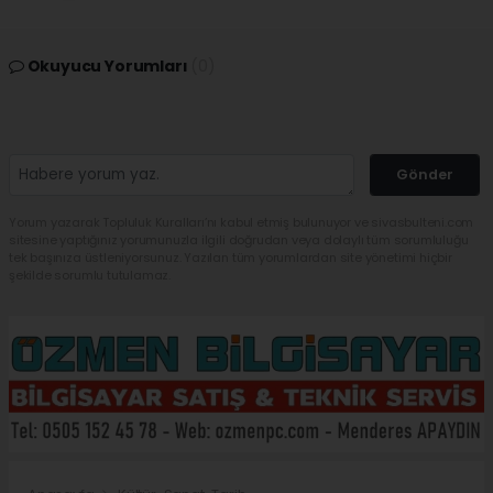
Okuyucu Yorumları
(0)
Gönder
Yorum yazarak Topluluk Kuralları’nı kabul etmiş bulunuyor ve sivasbulteni.com
sitesine yaptığınız yorumunuzla ilgili doğrudan veya dolaylı tüm sorumluluğu
tek başınıza üstleniyorsunuz. Yazılan tüm yorumlardan site yönetimi hiçbir
şekilde sorumlu tutulamaz.