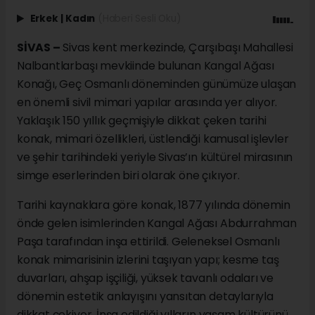
Erkek
|
Kadın
(Haberi Sesli Oku)
SİVAS –
Sivas kent merkezinde, Çarşıbaşı Mahallesi
Nalbantlarbaşı mevkiinde bulunan Kangal Ağası
Konağı, Geç Osmanlı döneminden günümüze ulaşan
en önemli sivil mimari yapılar arasında yer alıyor.
Yaklaşık 150 yıllık geçmişiyle dikkat çeken tarihi
konak, mimari özellikleri, üstlendiği kamusal işlevler
ve şehir tarihindeki yeriyle Sivas’ın kültürel mirasının
simge eserlerinden biri olarak öne çıkıyor.
Tarihi kaynaklara göre konak, 1877 yılında dönemin
önde gelen isimlerinden Kangal Ağası Abdurrahman
Paşa tarafından inşa ettirildi. Geleneksel Osmanlı
konak mimarisinin izlerini taşıyan yapı; kesme taş
duvarları, ahşap işçiliği, yüksek tavanlı odaları ve
dönemin estetik anlayışını yansıtan detaylarıyla
dikkat çekiyor. İnşa edildiği yılların yaşam kültürünü