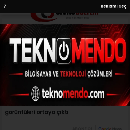
6
Reklamı Geç
Anasayfa
Asayiş
Tuzla’daki korku dolu silahlı
saldırının görüntüleri ortaya
çıktı
ASAYIŞ
(İHA) - İhlas Haber Ajansı | 29.06.2024 - 20:31, Güncelleme:
29.06.2024 - 20:27
Tuzla’daki korku dolu silahlı saldırının
görüntüleri ortaya çıktı
ABONE OL