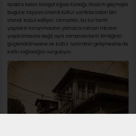
ayakta kalan Kangal Ağası Konağı, Sivas’ın geçmişini
bugüne taşıyan önemli kültür varlıklarından biri
olarak kabul ediliyor. Uzmanlar, bu tür tarihî
yapıların korunmasının yalnızca mimari mirasın
yaşatılmasına değil, aynı zamanda kent kimliğinin
güçlendirilmesine ve kültür turizminin gelişmesine de
katkı sağladığını vurguluyor.