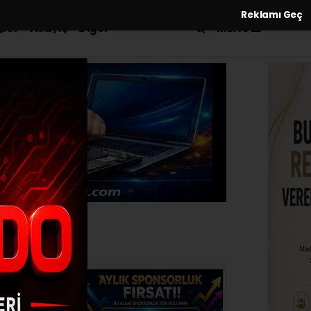
Reklamı Geç
MENÜ
por
Asayiş
Diğer