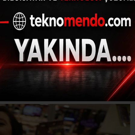
n Ramazan ayı hazırlı
yapılıyor
(İHA) - İhlas Haber Ajansı | 29.02.2024 - 11:36, Güncelleme: 2
AT-TARIH