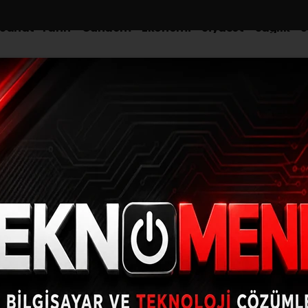
-Sanat-Tarih
Gündem
Ekonomi
Siyaset
Sağlık
S