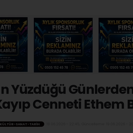
ın Yüzdüğü Günlerde
 Kayıp Cenneti Ethem B
18.06.2026 - 22:45, Güncelleme: 19.06.2026 - 20
KÜLTÜR-SANAT-TARIH