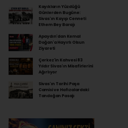
Kayıkların Yüzdüğü
Günlerden Bugüne:
Sivas'ın Kayıp Cenneti
Ethem Bey Barajı
Apaydın'dan Kemal
Doğan'a Hayırlı Olsun
Ziyareti
Çerkez'in Kahvesi 83
Yıldır Sivas'ın Misafirlerini
Ağırlıyor
Sivas'ın Tarihi Paşa
Camisi ve Hafızalardaki
Tandoğan Pasajı