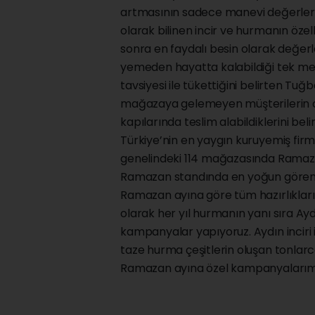
artmasının sadece manevi değerler 
olarak bilinen incir ve hurmanın özell
sonra en faydalı besin olarak değerle
yemeden hayatta kalabildiği tek me
tavsiyesi ile tükettiğini belirten T
mağazaya gelemeyen müşterilerin onl
kapılarında teslim alabildiklerini belirt
Türkiye’nin en yaygın kuruyemiş fir
genelindeki 114 mağazasında Ramazan
Ramazan standında en yoğun gören ür
Ramazan ayına göre tüm hazırlıklar
olarak her yıl hurmanın yanı sıra Ayd
kampanyalar yapıyoruz. Aydın inciri
taze hurma çeşitlerin oluşan tonlarca
Ramazan ayına özel kampanyalarım