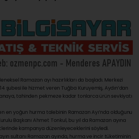
leneksel Ramazan ayı hazırlıkları da başladı. Merkezi
114 şubesi ile hizmet veren Tuğba Kuruyemiş, Aydın’dan
arhanaya, tahinden pekmeze kadar tonlarca ürün sevkiyatı
ğmen en yoğun hurma talebinin Ramazan Ayı’nda olduğunu
urulu Başkanı Ahmet Tonkul, bu yıl da Ramazan ayına
itlerinde kampanya düzenleyeceklerini söyledi.
 ayın sultanı Ramazan ayında, hurma ve incir tüketiminin