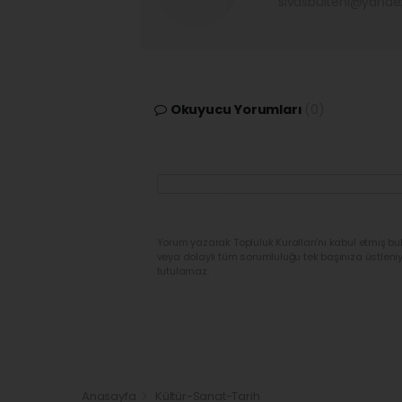
sivasbulteni@yand
Okuyucu Yorumları
(0)
Yorum yazarak Topluluk Kuralları’nı kabul etmiş bu
veya dolaylı tüm sorumluluğu tek başınıza üstleni
tutulamaz.
Anasayfa
Kültür-Sanat-Tarih