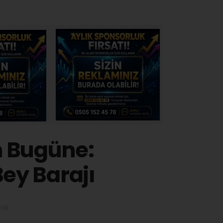
n Bugüne:
ey Barajı
:18