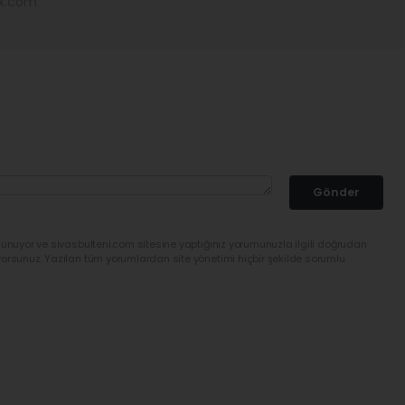
ex.com
Gönder
lunuyor ve sivasbulteni.com sitesine yaptığınız yorumunuzla ilgili doğrudan
yorsunuz. Yazılan tüm yorumlardan site yönetimi hiçbir şekilde sorumlu