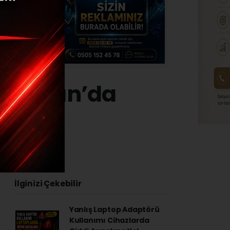
ğı Aydın’da
9.02.2024 - 11:10
İlginizi Çekebilir
Yanlış Laptop Adaptörü
Kullanımı Cihazlarda