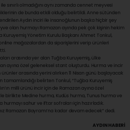
ile sınırlı olmadığını aynı zamanda cennet meyvesi
iklerinin de bunda etkili olduğu belirtildi. Anne sütünden
ndirilen Aydın inciri ile insanoğlunun başka hiçbir şey
yve olan hurmayı Ramazan ayında pek çok kişinin hekim
uğba Kuruyemiş Yönetim Kurulu Başkanı Ahmet Tonkul,
ine mağazalardan da siparişlerini verip ürünleri
ti.
maları arasında yer alan Tuğba Kuruyemiş, ülke
 ayına özel geleneksel stant oluşturdu. Hurma ve incir
ünler arasında yerini alırken 11 Nisan günü başlayacak
ın tamamlandığı belirten Tonkul, “Tuğba Kuruyemiş
ın’ın milli ürünü incir için de Ramazan ayına özel
 ile birlikte Medine hurma, Kudüs hurma, Tunus hurma ve
 hurmayı sahur ve iftar sofraları için hazırladık.
ız Ramazan Bayramı’na kadar devam edecek” dedi.
AYDIN HABERİ