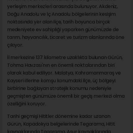
yerleşim merkezleri arasında bulunuyor. Akdeniz,
Doğu Anadolu ve İç Anadolu bölgelerinin kesişim
noktasında yer alan ilçe, tarih boyunca birçok
medeniyete ev sahipliği yaparken günümüzde de
tarım, hayvancılık, ticaret ve turizm alanlarında öne
çıkıyor.
İl merkezine 137 kilometre uzaklıkta bulunan Gürün,
Tohma Havzası'nın en önemli noktalarından biri
olarak kabul ediliyor. Malatya, Kahramanmaraş ve
Kayseri illerine komşu konumdaki ilçe, üç bölgeyi
birbirine bağlayan stratejik konumu nedeniyle
geçmişten günümüze önemli bir geçiş merkezi olma
özelliğini koruyor.
Tarihi geçmişi Hititler dönemine kadar uzanan
Gürün, Kapadokya belgelerinde Tegarama, Hitit
kaynaklarında Tagarama, Asur kaynaklarında