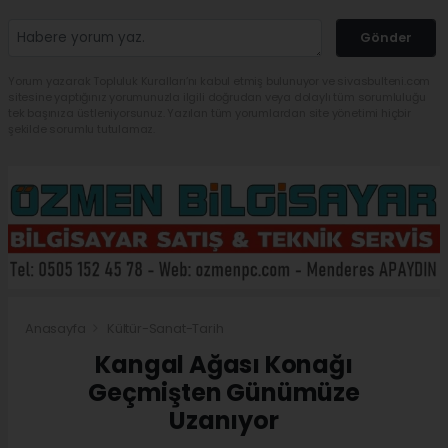
Gönder
Yorum yazarak Topluluk Kuralları’nı kabul etmiş bulunuyor ve sivasbulteni.com
sitesine yaptığınız yorumunuzla ilgili doğrudan veya dolaylı tüm sorumluluğu
tek başınıza üstleniyorsunuz. Yazılan tüm yorumlardan site yönetimi hiçbir
şekilde sorumlu tutulamaz.
Anasayfa
Kültür-Sanat-Tarih
Kangal Ağası Konağı
Geçmişten Günümüze
Uzanıyor