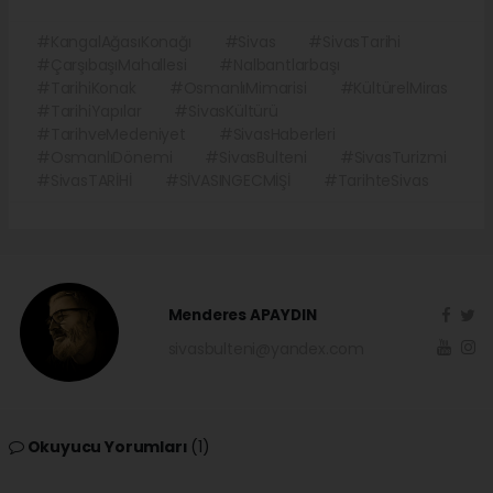
#KangalAğasıKonağı
#Sivas
#SivasTarihi
#ÇarşıbaşıMahallesi
#Nalbantlarbaşı
#TarihiKonak
#OsmanlıMimarisi
#KültürelMiras
#TarihiYapılar
#SivasKültürü
#TarihveMedeniyet
#SivasHaberleri
#OsmanlıDönemi
#SivasBulteni
#SivasTurizmi
#SivasTARİHİ
#SİVASINGECMİŞİ
#TarihteSivas
Menderes APAYDIN
sivasbulteni@yandex.com
Okuyucu Yorumları
(1)