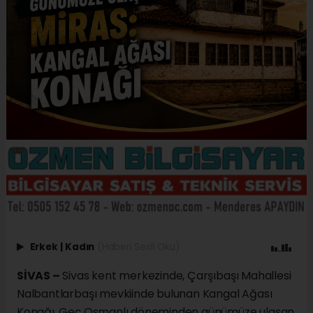
Erkek
|
Kadın
(Haberi Sesli Oku)
SİVAS –
Sivas kent merkezinde, Çarşıbaşı Mahallesi
Nalbantlarbaşı mevkiinde bulunan Kangal Ağası
Konağı, Geç Osmanlı döneminden günümüze ulaşan