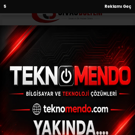
3
Reklamı Geç
Anasayfa
Tozanlı Vadisi bal üretiminde
cazibe merkezi olacak
10.06.2021 - 13:28, Güncelleme: 10.06.2021 - 13:28
Sivas'ta "Organik Arı Yetiştiriciliği Projesi"
kapsamında 3 bin kovan petek dağıtımı
yapıldı.
ABONE OL