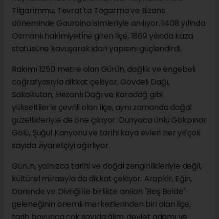
Tilgarimmu, Tevrat'ta Togarma ve Bizans
döneminde Gauraina isimleriyle anılıyor. 1408 yılında
Osmanlı hakimiyetine giren ilçe, 1869 yılında kaza
statüsüne kavuşarak idari yapısını güçlendirdi.
Rakımı 1250 metre olan Gürün, dağlık ve engebeli
coğrafyasıyla dikkat çekiyor. Gövdeli Dağı,
Sakaltutan, Hezanlı Dağı ve Karadağ gibi
yükseltilerle çevrili olan ilçe, aynı zamanda doğal
güzellikleriyle de öne çıkıyor. Dünyaca ünlü Gökpınar
Gölü, Şuğul Kanyonu ve tarihi kaya evleri her yıl çok
sayıda ziyaretçiyi ağırlıyor.
Gürün, yalnızca tarihi ve doğal zenginlikleriyle değil,
kültürel mirasıyla da dikkat çekiyor. Arapkir, Eğin,
Darende ve Divriği ile birlikte anılan "Beş Belde"
geleneğinin önemli merkezlerinden biri olan ilçe,
tarih boyunca çok sayıda âlim, devlet adamı ve