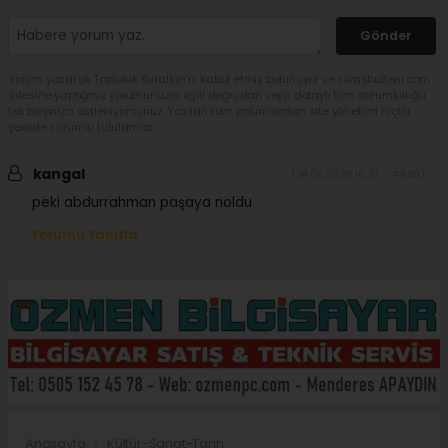
Gönder
Yorum yazarak Topluluk Kuralları’nı kabul etmiş bulunuyor ve sivasbulteni.com
sitesine yaptığınız yorumunuzla ilgili doğrudan veya dolaylı tüm sorumluluğu
tek başınıza üstleniyorsunuz. Yazılan tüm yorumlardan site yönetimi hiçbir
şekilde sorumlu tutulamaz.
kangal
(24.06.2026 10:37 - #689)
peki abdurrahman paşaya noldu
Yorumu Yanıtla
Anasayfa
Kültür-Sanat-Tarih