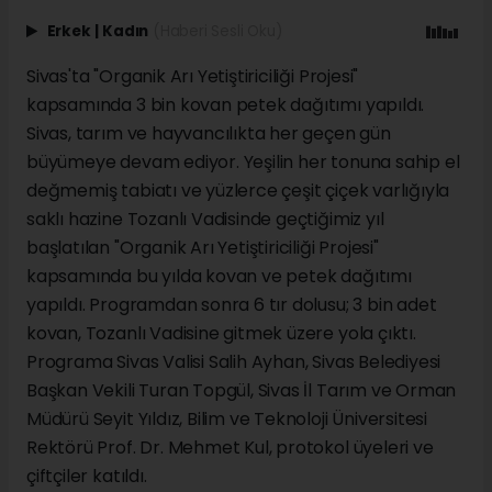
Erkek
|
Kadın
(Haberi Sesli Oku)
Sivas'ta "Organik Arı Yetiştiriciliği Projesi"
kapsamında 3 bin kovan petek dağıtımı yapıldı.
Sivas, tarım ve hayvancılıkta her geçen gün
büyümeye devam ediyor. Yeşilin her tonuna sahip el
değmemiş tabiatı ve yüzlerce çeşit çiçek varlığıyla
saklı hazine Tozanlı Vadisinde geçtiğimiz yıl
başlatılan "Organik Arı Yetiştiriciliği Projesi"
kapsamında bu yılda kovan ve petek dağıtımı
yapıldı. Programdan sonra 6 tır dolusu; 3 bin adet
kovan, Tozanlı Vadisine gitmek üzere yola çıktı.
Programa Sivas Valisi Salih Ayhan, Sivas Belediyesi
Başkan Vekili Turan Topgül, Sivas İl Tarım ve Orman
Müdürü Seyit Yıldız, Bilim ve Teknoloji Üniversitesi
Rektörü Prof. Dr. Mehmet Kul, protokol üyeleri ve
çiftçiler katıldı.