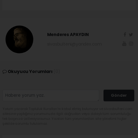
Menderes APAYDIN
sivasbulteni@yandex.com
Okuyucu Yorumları
(0)
Gönder
Yorum yazarak Topluluk Kuralları’nı kabul etmiş bulunuyor ve sivasbulteni.com
sitesine yaptığınız yorumunuzla ilgili doğrudan veya dolaylı tüm sorumluluğu
tek başınıza üstleniyorsunuz. Yazılan tüm yorumlardan site yönetimi hiçbir
şekilde sorumlu tutulamaz.