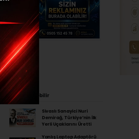
or
İlginizi Çekebilir
Sivaslı Sanayici Nuri
Demirağ, Türkiye’nin İlk
Yerli Uçaklarını Üretti
Yanlış Laptop Adaptörü