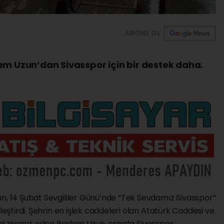
ABONE OL
em Uzun’dan Sivasspor için bir destek daha.
, 14 Şubat Sevgililer Günü’nde “Tek Sevdamız Sivasspor”
leştirdi. Şehrin en işlek caddeleri olan Atatürk Caddesi ve
ini ziyaret eden Başkan Uzun, esnafa Sivasspor