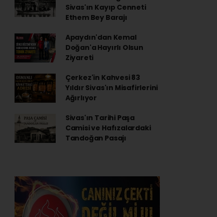
Sivas'ın Kayıp Cenneti
Ethem Bey Barajı
Apaydın'dan Kemal
Doğan'a Hayırlı Olsun
Ziyareti
Çerkez'in Kahvesi 83
Yıldır Sivas'ın Misafirlerini
Ağırlıyor
Sivas'ın Tarihi Paşa
Camisi ve Hafızalardaki
Tandoğan Pasajı