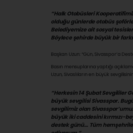
“Halk Otobüsleri Kooperatifim
olduğu günlerde otobüs şoförle
Belediyemize ait sosyal tesisl
Böylece şehirde büyük bir fark
Başkan Uzun: “Gün, Sivasspor’a Des
Basın mensuplarına yaptığı açıklam
Uzun, Sivaslıların en büyük sevgilisin
“Herkesin 14 Şubat Sevgililer G
büyük sevgilisi Sivasspor. Bug
sevgilimiz olan Sivasspor’umuz
büyük iki caddesini kırmızı-b
destek günü… Tüm hemşehriler
ediyorum.”