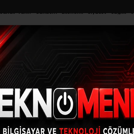
-Sanat-Tarih
Gündem
Ekonomi
Siyaset
Sağlık
S