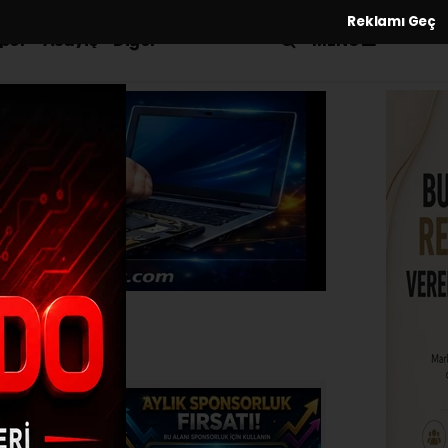
Reklamı Geç
MENÜ
por
Asayiş
Diğer