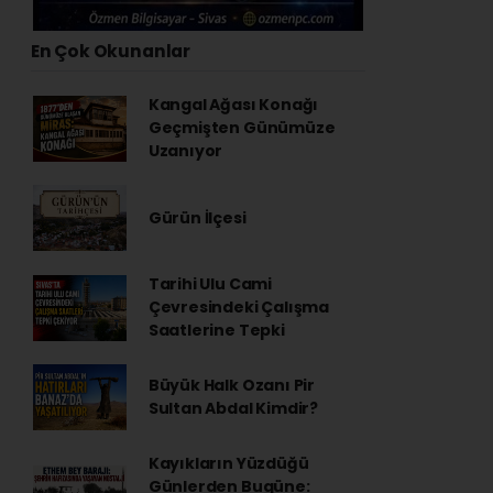
En Çok Okunanlar
Kangal Ağası Konağı
Geçmişten Günümüze
Uzanıyor
Gürün İlçesi
Tarihi Ulu Cami
Çevresindeki Çalışma
Saatlerine Tepki
Büyük Halk Ozanı Pir
Sultan Abdal Kimdir?
Kayıkların Yüzdüğü
Günlerden Bugüne: