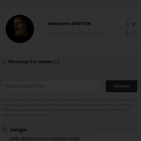
Menderes APAYDIN
sivasbulteni@yandex.com
Okuyucu Yorumları
(1)
Gönder
Yorum yazarak Topluluk Kuralları’nı kabul etmiş bulunuyor ve sivasbulteni.com
sitesine yaptığınız yorumunuzla ilgili doğrudan veya dolaylı tüm sorumluluğu
tek başınıza üstleniyorsunuz. Yazılan tüm yorumlardan site yönetimi hiçbir
şekilde sorumlu tutulamaz.
kangal
(24.06.2026 10:37 - #689)
peki abdurrahman paşaya noldu