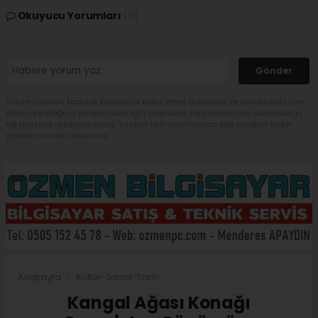
Okuyucu Yorumları
(0)
Gönder
Yorum yazarak Topluluk Kuralları’nı kabul etmiş bulunuyor ve sivasbulteni.com
sitesine yaptığınız yorumunuzla ilgili doğrudan veya dolaylı tüm sorumluluğu
tek başınıza üstleniyorsunuz. Yazılan tüm yorumlardan site yönetimi hiçbir
şekilde sorumlu tutulamaz.
Anasayfa
Kültür-Sanat-Tarih
Kangal Ağası Konağı