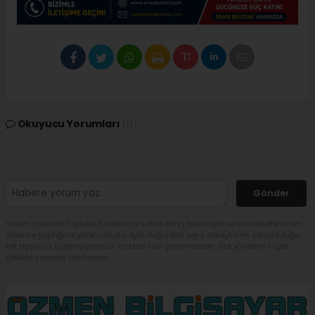
Okuyucu Yorumları
(0)
Gönder
Yorum yazarak Topluluk Kuralları’nı kabul etmiş bulunuyor ve sivasbulteni.com
sitesine yaptığınız yorumunuzla ilgili doğrudan veya dolaylı tüm sorumluluğu
tek başınıza üstleniyorsunuz. Yazılan tüm yorumlardan site yönetimi hiçbir
şekilde sorumlu tutulamaz.