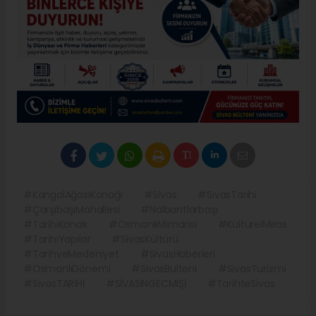
#KangalAğasıKonağı
#Sivas
#SivasTarihi
#ÇarşıbaşıMahallesi
#Nalbantlarbaşı
#TarihiKonak
#OsmanlıMimarisi
#KültürelMiras
#TarihiYapılar
#SivasKültürü
#TarihveMedeniyet
#SivasHaberleri
#OsmanlıDönemi
#SivasBulteni
#SivasTurizmi
#SivasTARİHİ
#SİVASINGECMİŞİ
#TarihteSivas