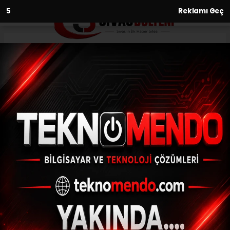
3
Reklamı Geç
Anasayfa
Şuurlu Genç Yaz Kampı başladı
29.06.2021 - 17:48, Güncelleme: 29.06.2021 - 17:48
Sivas İl Müftülüğü Kadın Gençlik
Koordinatörlüğünce "Şuurlu Genç Yaz
Kampı" adı altında gençlere yönelik
düzenlenen 6 günlük kamp programı...
ABONE OL