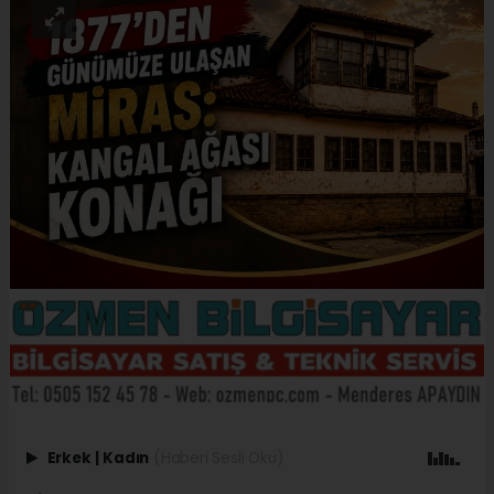
Erkek
|
Kadın
(Haberi Sesli Oku)