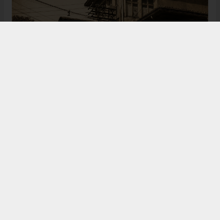
Bugün de tarih meraklılarının, araştırmacıların ve
ziyaretçilerin ilgisini çeken Kangal Ağası Konağı,
Osmanlı’dan Cumhuriyet’e uzanan çok katmanlı
geçmişiyle Sivas’ın köklü tarihine ışık tutmaya
devam ediyor. Şehrin kültürel belleğinde önemli bir
yere sahip olan bu tarihî eser, gelecek nesillere