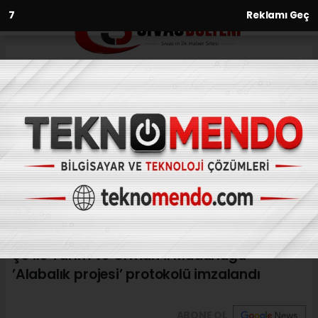
6
Reklamı Geç
Anasayfa
Eğitim
ŞÜ ile Tarım ve Orman İl
Müdürlüğü ’Alabalık projesi’
protokolü imzalandı
EĞITIM
(İHA) - İhlas Haber Ajansı | 29.02.2024 - 10:01, Güncelleme:
29.02.2024 - 09:58
ŞÜ ile Tarım ve Orman İl Müdürlüğü
’Alabalık projesi’ protokolü imzalandı
ABONE OL