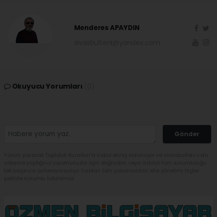
Menderes APAYDIN
sivasbulteni@yandex.com
Okuyucu Yorumları
(0)
Gönder
Yorum yazarak Topluluk Kuralları’nı kabul etmiş bulunuyor ve sivasbulteni.com
sitesine yaptığınız yorumunuzla ilgili doğrudan veya dolaylı tüm sorumluluğu
tek başınıza üstleniyorsunuz. Yazılan tüm yorumlardan site yönetimi hiçbir
şekilde sorumlu tutulamaz.