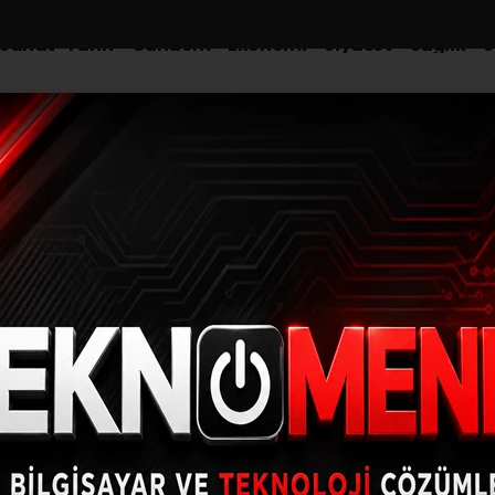
-Sanat-Tarih
Gündem
Ekonomi
Siyaset
Sağlık
S