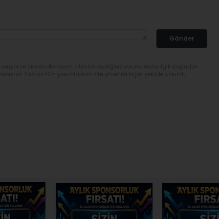
Gönder
lunuyor ve sivasbulteni.com sitesine yaptığınız yorumunuzla ilgili doğrudan
yorsunuz. Yazılan tüm yorumlardan site yönetimi hiçbir şekilde sorumlu