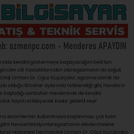
larında kendini göstermeye başlayacağını belirten
ık görülen cilt hastalıklarından olanegzamanın da soğuk
toloji Uzmanı Dr. Oğuz Küçükçakır, egzama olarak da
zla olduğu ilkbahar aylarında tetiklendiği gibi, havaların
 başladığı sonbahar mevsiminde de kendini
lük hayatı etkileyecek kadar şiddetli seyir
ma sistemlerinin kullanılmaya başlanması, çok kalın
rüzgârlı hava,enfeksiyonlaregzamanın alevlenmesine
ursa Hastanesi Dermatoloji Uzmanı Dr. Oğuz Küçükçakır,