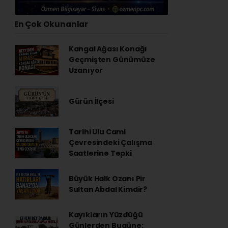
En Çok Okunanlar
Kangal Ağası Konağı
Geçmişten Günümüze
Uzanıyor
Gürün İlçesi
Tarihi Ulu Cami
Çevresindeki Çalışma
Saatlerine Tepki
Büyük Halk Ozanı Pir
Sultan Abdal Kimdir?
Kayıkların Yüzdüğü
Günlerden Bugüne: