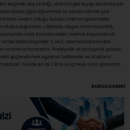
n kızgınlık, düş kırıklığı, utanma gibi duygu durumlarıyla
tedavi olunacağını öğrenmek ve yardım almak çok
antarların neden olduğu bulaşıcı mikroorganizmalar
oluşturduğundan, cildinizde oluşan artan kızarıklık,
teş durumunda vakit kaybetmeden hekime başvurulmalı.
 temel tedavi biçimidir. E ve C vitamini bakımından
m oranını arttıracaktır. Prebiyotik ve probiyotik gıdalar
eminizi güçlendirmek egzama tedavinde ve atakların
maktadır. Günde en az 2 litre su içmeye özen gösteriniz
BURSA HABERİ