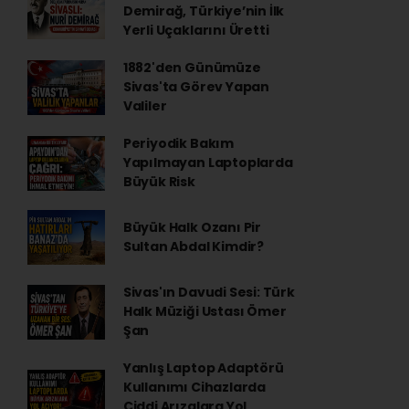
Demirağ, Türkiye’nin İlk
Yerli Uçaklarını Üretti
1882'den Günümüze
Sivas'ta Görev Yapan
Valiler
Periyodik Bakım
Yapılmayan Laptoplarda
Büyük Risk
Büyük Halk Ozanı Pir
Sultan Abdal Kimdir?
Sivas'ın Davudi Sesi: Türk
Halk Müziği Ustası Ömer
Şan
Yanlış Laptop Adaptörü
Kullanımı Cihazlarda
Ciddi Arızalara Yol