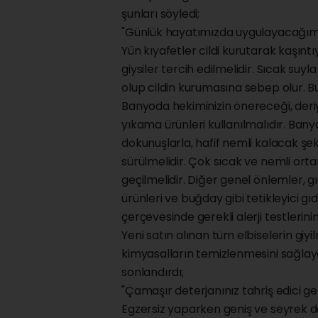
şunları söyledi;
"Günlük hayatımızda uygulayacağı
Yün kıyafetler cildi kurutarak kaşınt
giysiler tercih edilmelidir. Sıcak suy
olup cildin kurumasına sebep olur. Bunu
Banyoda hekiminizin önereceği, deriy
yıkama ürünleri kullanılmalıdır. Bany
dokunuşlarla, hafif nemli kalacak şe
sürülmelidir. Çok sıcak ve nemli or
geçilmelidir. Diğer genel önlemler, g
ürünleri ve buğday gibi tetikleyici g
çerçevesinde gerekli alerji testlerini
Yeni satın alınan tüm elbiselerin giy
kimyasalların temizlenmesini sağlaya
sonlandırdı;
"Çamaşır deterjanınız tahriş edici gel
Egzersiz yaparken geniş ve seyrek dok