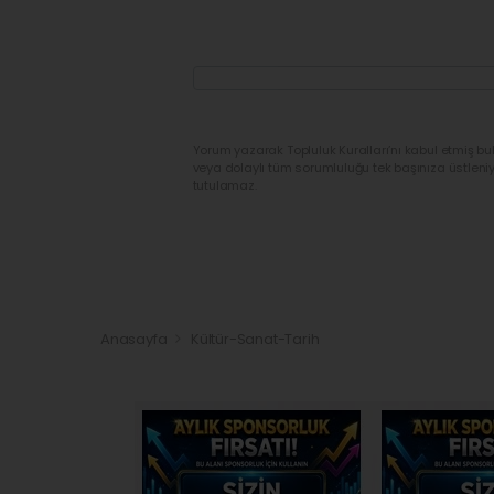
Yorum yazarak Topluluk Kuralları’nı kabul etmiş bu
veya dolaylı tüm sorumluluğu tek başınıza üstleni
tutulamaz.
Anasayfa
Kültür-Sanat-Tarih