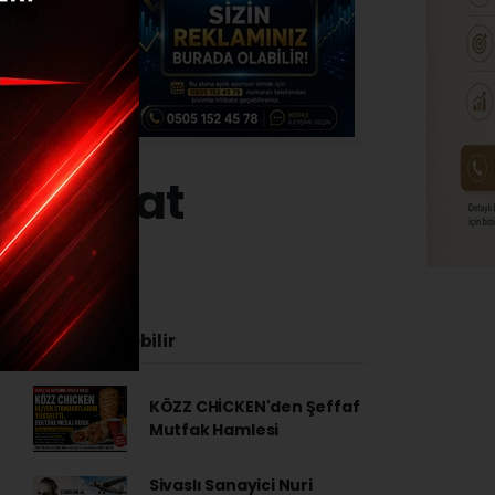
a dikkat
4 - 10:31
İlginizi Çekebilir
KÖZZ CHİCKEN'den Şeffaf
Mutfak Hamlesi
Sivaslı Sanayici Nuri