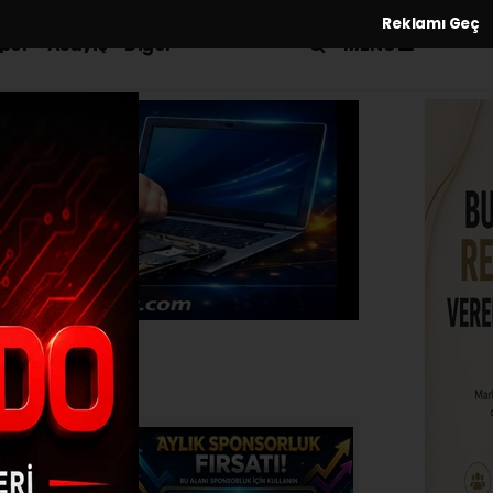
Reklamı Geç
MENÜ
por
Asayiş
Diğer