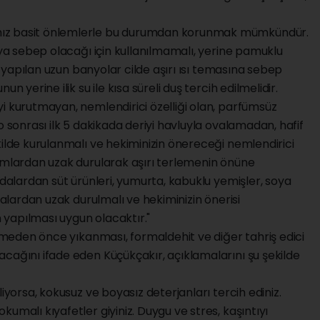
mız basit önlemlerle bu durumdan korunmak mümkündür.
ıya sebep olacağı için kullanılmamalı, yerine pamuklu
la yapılan uzun banyolar cilde aşırı ısı temasına sebep
n yerine ilik su ile kısa süreli duş tercih edilmelidir.
i kurutmayan, nemlendirici özelliği olan, parfümsüz
o sonrası ilk 5 dakikada deriyi havluyla ovalamadan, hafif
kilde kurulanmalı ve hekiminizin önereceği nemlendirici
tamlardan uzak durularak aşırı terlemenin önüne
ıdalardan süt ürünleri, yumurta, kabuklu yemişler, soya
ıdalardan uzak durulmalı ve hekiminizin önerisi
n yapılması uygun olacaktır."
ilmeden önce yıkanması, formaldehit ve diğer tahriş edici
cağını ifade eden Küçükçakır, açıklamalarını şu şekilde
iyorsa, kokusuz ve boyasız deterjanları tercih ediniz.
umalı kıyafetler giyiniz. Duygu ve stres, kaşıntıyı