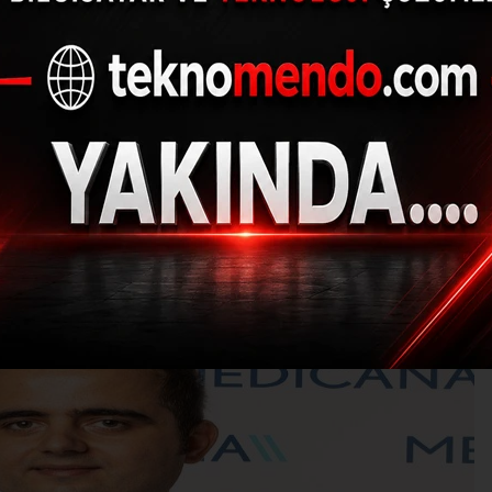
rda alerjik egzamay
(İHA) - İhlas Haber Ajansı | 29.09.2024 - 11:07, Güncelleme: 29.09.202
K