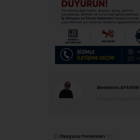
Menderes APAYDIN
sivasbulteni@yand
Okuyucu Yorumları
(0)