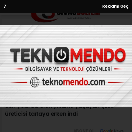
6
Reklamı Geç
Anasayfa
Ekonomi
Son yıllarda altın yıllarını
yaşayan çilek üreticisi tarlaya
erken indi
EKONOMI
(İHA) - İhlas Haber Ajansı | 30.09.2024 - 13:04, Güncelleme:
30.09.2024 - 12:45
Son yıllarda altın yıllarını yaşayan çilek
üreticisi tarlaya erken indi
ABONE OL