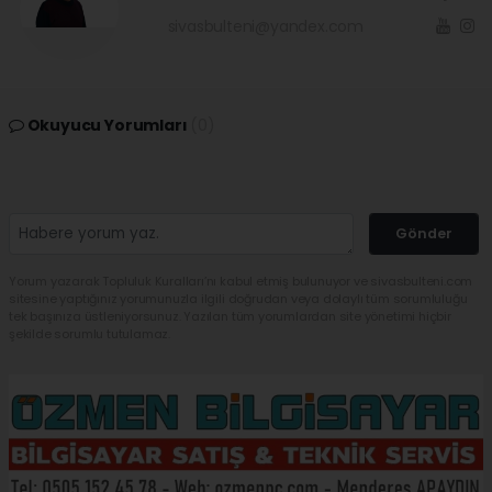
sivasbulteni@yandex.com
Okuyucu Yorumları
(0)
Gönder
Yorum yazarak Topluluk Kuralları’nı kabul etmiş bulunuyor ve sivasbulteni.com
sitesine yaptığınız yorumunuzla ilgili doğrudan veya dolaylı tüm sorumluluğu
tek başınıza üstleniyorsunuz. Yazılan tüm yorumlardan site yönetimi hiçbir
şekilde sorumlu tutulamaz.