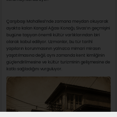
Çarşıbaşı Mahallesi’nde zamana meydan okuyarak
ayakta kalan Kangal Ağası Konağı, Sivas’ın geçmişini
bugüne taşıyan önemli kültür varlıklarından biri
olarak kabul ediliyor. Uzmanlar, bu tür tarihî
yapıların korunmasının yalnızca mimari mirasın
yaşatılmasına değil, aynı zamanda kent kimliğinin
güçlendirilmesine ve kültür turizminin gelişmesine de
katkı sağladığını vurguluyor.