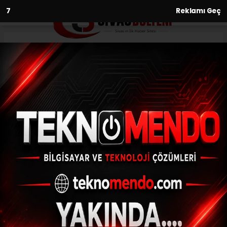
6
Reklamı Geç
Anasayfa
Asayiş
Sokakta temizlik yaparken
otomobil çarptı
ASAYIŞ
(İHA) - İhlas Haber Ajansı | 29.06.2024 - 15:41, Güncelleme:
29.06.2024 - 15:26
Sokakta temizlik yaparken otomobil çarptı
ABONE OL