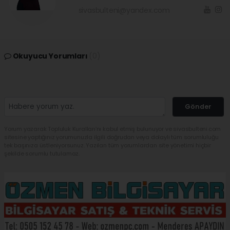
sivasbulteni@yandex.com
Okuyucu Yorumları
(0)
Gönder
Yorum yazarak Topluluk Kuralları’nı kabul etmiş bulunuyor ve sivasbulteni.com
sitesine yaptığınız yorumunuzla ilgili doğrudan veya dolaylı tüm sorumluluğu
tek başınıza üstleniyorsunuz. Yazılan tüm yorumlardan site yönetimi hiçbir
şekilde sorumlu tutulamaz.