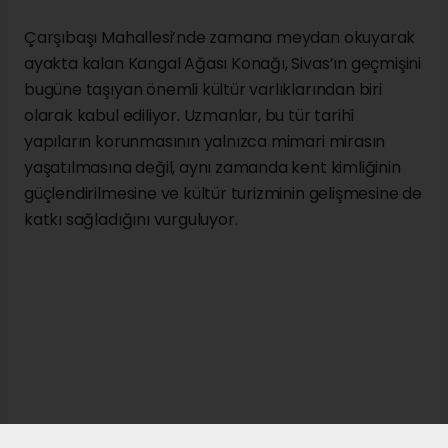
Çarşıbaşı Mahallesi’nde zamana meydan okuyarak
ayakta kalan Kangal Ağası Konağı, Sivas’ın geçmişini
bugüne taşıyan önemli kültür varlıklarından biri
olarak kabul ediliyor. Uzmanlar, bu tür tarihî
yapıların korunmasının yalnızca mimari mirasın
yaşatılmasına değil, aynı zamanda kent kimliğinin
güçlendirilmesine ve kültür turizminin gelişmesine de
katkı sağladığını vurguluyor.