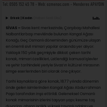
Erkek
|
Kadın
(Haberi Sesli Oku)
SİVAS –
Sivas kent merkezinde, Çarşıbaşı Mahallesi
Nalbantlarbaşı mevkiinde bulunan Kangal Ağası
Konağı, Geç Osmanlı döneminden günümüze ulaşan
en önemli sivil mimari yapılar arasında yer alıyor.
Yaklaşık 150 yıllık geçmişiyle dikkat çeken tarihi
konak, mimari özellikleri, üstlendiği kamusal işlevler
ve şehir tarihindeki yeriyle Sivas’ın kültürel mirasının
simge eserlerinden biri olarak öne çıkıyor.
Tarihi kaynaklara göre konak, 1877 yılında dönemin
önde gelen isimlerinden Kangal Ağası Abdurrahman
Paşa tarafından inşa ettirildi. Geleneksel Osmanlı
konak mimarisinin izlerini taşıyan yapı; kesme taş
duvarları, ahşap işçiliği, yüksek tavanlı odaları ve