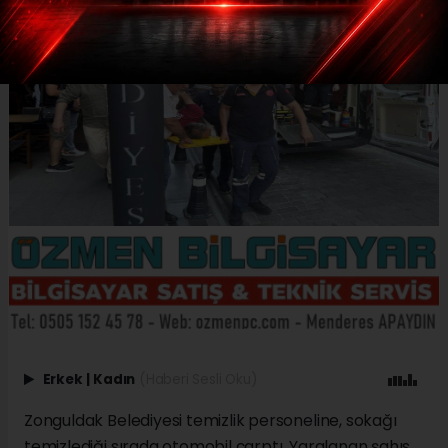
Erkek
|
Kadın
(Haberi Sesli Oku)
Zonguldak Belediyesi temizlik personeline, sokağı
temizlediği sırada otomobil çarptı. Yaralanan şahıs,