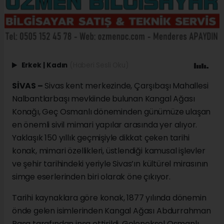
Erkek
|
Kadın
(Haberi Sesli Oku)
SİVAS –
Sivas kent merkezinde, Çarşıbaşı Mahallesi
Nalbantlarbaşı mevkiinde bulunan Kangal Ağası
Konağı, Geç Osmanlı döneminden günümüze ulaşan
en önemli sivil mimari yapılar arasında yer alıyor.
Yaklaşık 150 yıllık geçmişiyle dikkat çeken tarihi
konak, mimari özellikleri, üstlendiği kamusal işlevler
ve şehir tarihindeki yeriyle Sivas’ın kültürel mirasının
simge eserlerinden biri olarak öne çıkıyor.
Tarihi kaynaklara göre konak, 1877 yılında dönemin
önde gelen isimlerinden Kangal Ağası Abdurrahman
Paşa tarafından inşa ettirildi. Geleneksel Osmanlı