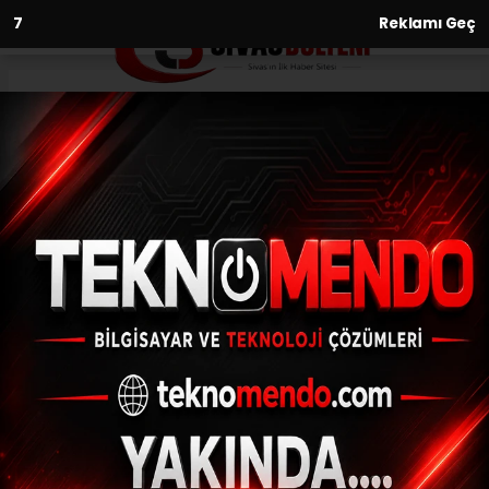
6
Reklamı Geç
Anasayfa
Asayiş
Sokak ortasında
mastürbasyon yapan şahıs
gözaltına alındı
ASAYIŞ
(İHA) - İhlas Haber Ajansı | 30.09.2024 - 23:31, Güncelleme:
30.09.2024 - 23:00
Sokak ortasında mastürbasyon yapan
şahıs gözaltına alındı
ABONE OL