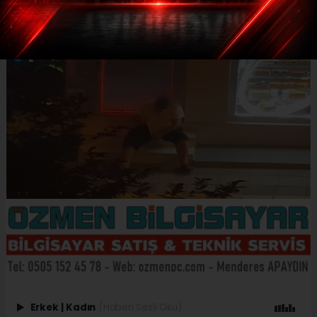
Erkek
|
Kadın
(Haberi Sesli Oku)