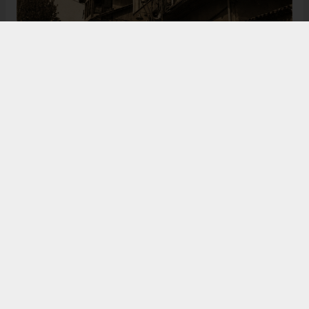
Bugün de tarih meraklılarının, araştırmacıların ve
ziyaretçilerin ilgisini çeken Kangal Ağası Konağı,
Osmanlı’dan Cumhuriyet’e uzanan çok katmanlı
geçmişiyle Sivas’ın köklü tarihine ışık tutmaya
devam ediyor. Şehrin kültürel belleğinde önemli bir
yere sahip olan bu tarihî eser, gelecek nesillere
aktarılması gereken değerli miraslar arasında
gösteriliyor.