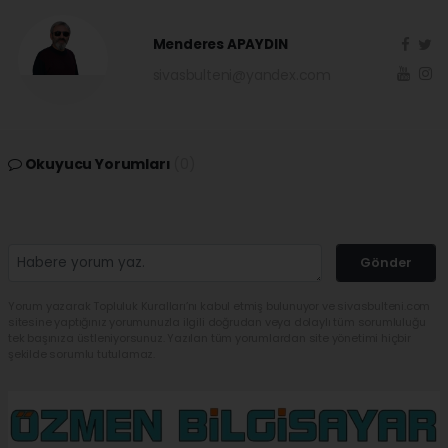
Menderes APAYDIN
sivasbulteni@yandex.com
Okuyucu Yorumları
(0)
Gönder
Yorum yazarak Topluluk Kuralları’nı kabul etmiş bulunuyor ve sivasbulteni.com
sitesine yaptığınız yorumunuzla ilgili doğrudan veya dolaylı tüm sorumluluğu
tek başınıza üstleniyorsunuz. Yazılan tüm yorumlardan site yönetimi hiçbir
şekilde sorumlu tutulamaz.