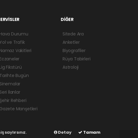
ERVİSLER
DİĞER
Hava Durumu
Sitede Ara
Yol ve Trafik
Anketler
Namaz Vakitleri
Biyografiler
Eczaneler
Rüya Tabirleri
Lig Fikstürü
Astroloji
Tarihte Bugün
Sinemalar
Seri İlanlar
Şehir Rehberi
Gazete Manşetleri
ş saylırsınız.
Detay
Tamam