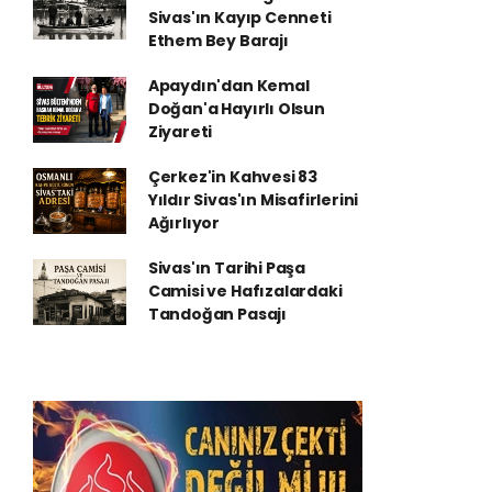
Sivas'ın Kayıp Cenneti
Ethem Bey Barajı
Apaydın'dan Kemal
Doğan'a Hayırlı Olsun
Ziyareti
Çerkez'in Kahvesi 83
Yıldır Sivas'ın Misafirlerini
Ağırlıyor
Sivas'ın Tarihi Paşa
Camisi ve Hafızalardaki
Tandoğan Pasajı