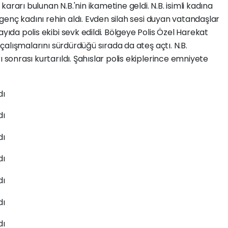
ararı bulunan N.B.'nin ikametine geldi. N.B. isimli kadına
, genç kadını rehin aldı. Evden silah sesi duyan vatandaşlar
ayıda polis ekibi sevk edildi. Bölgeye Polis Özel Harekat
n çalışmalarını sürdürdüğü sırada da ateş açtı. N.B.
ı sonrası kurtarıldı. Şahıslar polis ekiplerince emniyete