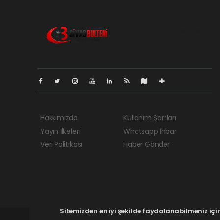
Pro-0.067
Hakkımızda
Kullanım Şartları
Yayın İlkeleri
Whatsapp İhbar
Veri Politikası
Haber Gönder
Sitemizden en iyi şekilde faydalanabilmeniz için 