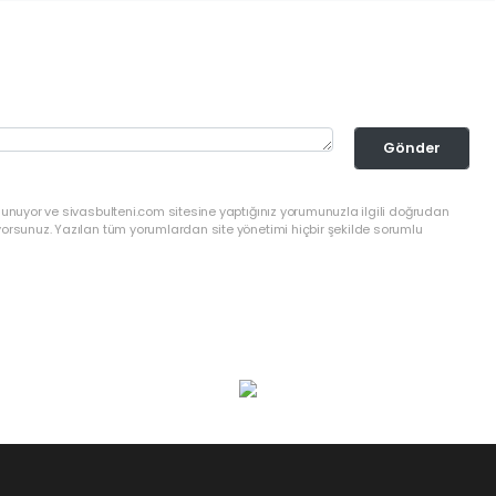
Gönder
lunuyor ve sivasbulteni.com sitesine yaptığınız yorumunuzla ilgili doğrudan
yorsunuz. Yazılan tüm yorumlardan site yönetimi hiçbir şekilde sorumlu