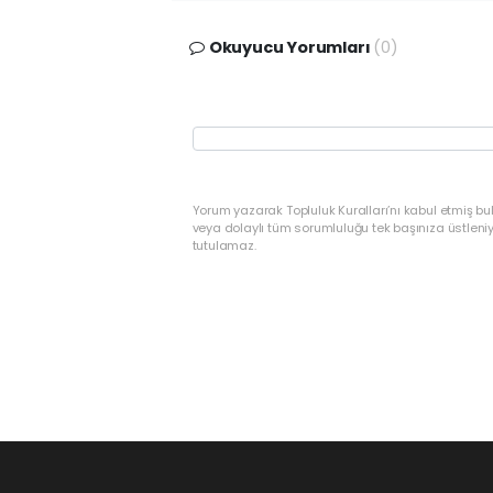
Okuyucu Yorumları
(0)
Yorum yazarak Topluluk Kuralları’nı kabul etmiş bu
veya dolaylı tüm sorumluluğu tek başınıza üstleni
tutulamaz.