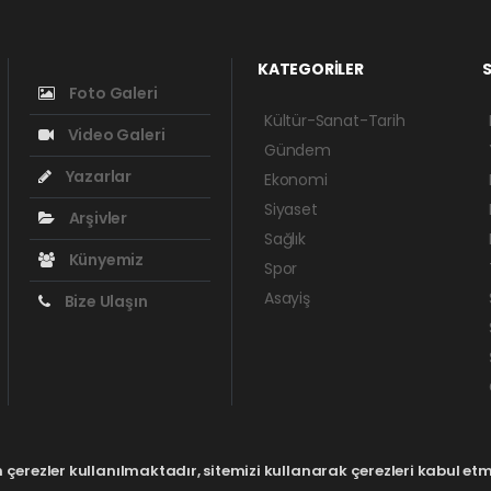
KATEGORİLER
S
Foto Galeri
Kültür-Sanat-Tarih
Video Galeri
Gündem
Yazarlar
Ekonomi
Siyaset
Arşivler
Sağlık
Künyemiz
Spor
Asayiş
Bize Ulaşın
çerezler kullanılmaktadır, sitemizi kullanarak çerezleri kabul etmi