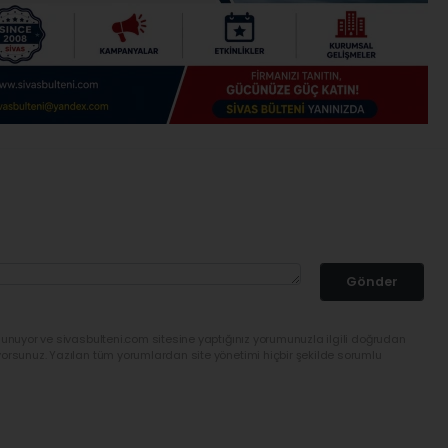
Gönder
lunuyor ve sivasbulteni.com sitesine yaptığınız yorumunuzla ilgili doğrudan
yorsunuz. Yazılan tüm yorumlardan site yönetimi hiçbir şekilde sorumlu