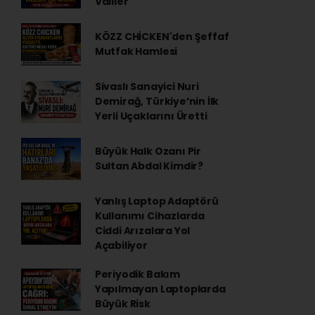
Valiler
KÖZZ CHİCKEN'den Şeffaf
Mutfak Hamlesi
Sivaslı Sanayici Nuri
Demirağ, Türkiye’nin İlk
Yerli Uçaklarını Üretti
Büyük Halk Ozanı Pir
Sultan Abdal Kimdir?
Yanlış Laptop Adaptörü
Kullanımı Cihazlarda
Ciddi Arızalara Yol
Açabiliyor
Periyodik Bakım
Yapılmayan Laptoplarda
Büyük Risk