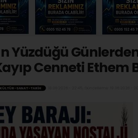
ın Yüzdüğü Günlerde
 Kayıp Cenneti Ethem B
18.06.2026 - 22:45, Güncelleme: 19.06.2026 - 20
KÜLTÜR-SANAT-TARIH