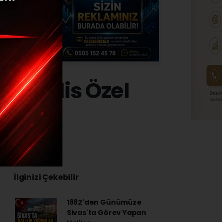
ye Polis Özel
İlginizi Çekebilir
1882'den Günümüze
Sivas'ta Görev Yapan