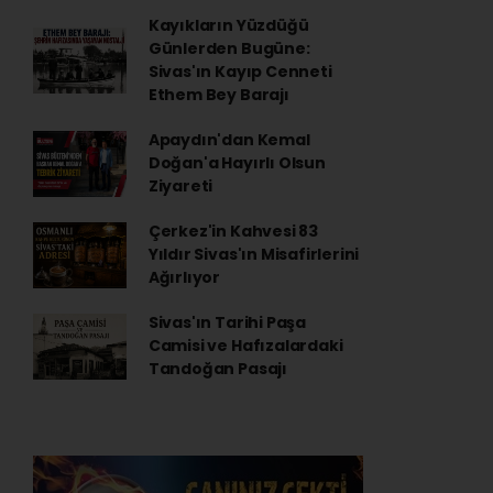
Kayıkların Yüzdüğü
Günlerden Bugüne:
Sivas'ın Kayıp Cenneti
Ethem Bey Barajı
Apaydın'dan Kemal
Doğan'a Hayırlı Olsun
Ziyareti
Çerkez'in Kahvesi 83
Yıldır Sivas'ın Misafirlerini
Ağırlıyor
Sivas'ın Tarihi Paşa
Camisi ve Hafızalardaki
Tandoğan Pasajı