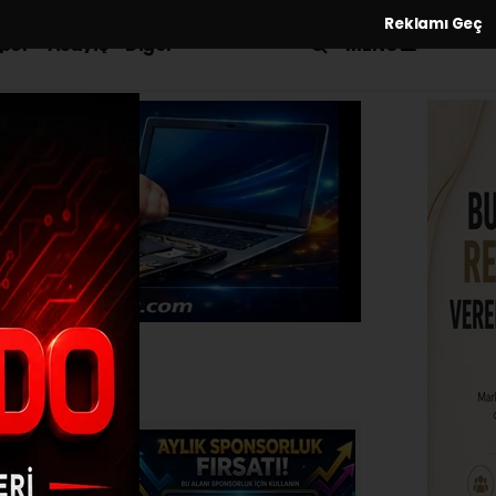
Reklamı Geç
MENÜ
por
Asayiş
Diğer