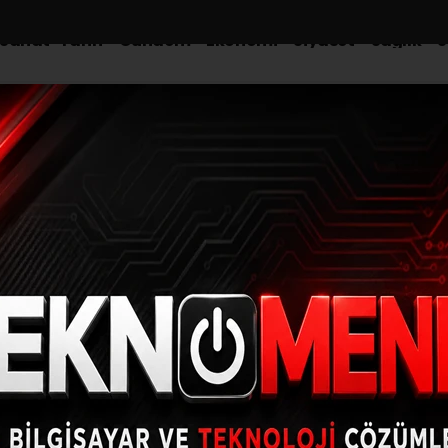
-Sanat-Tarih
Gündem
Ekonomi
Siyaset
Sağlık
S