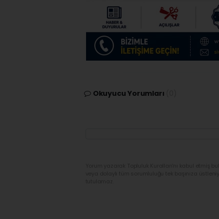
Okuyucu Yorumları
(0)
Yorum yazarak Topluluk Kuralları’nı kabul etmiş bu
veya dolaylı tüm sorumluluğu tek başınıza üstleni
tutulamaz.