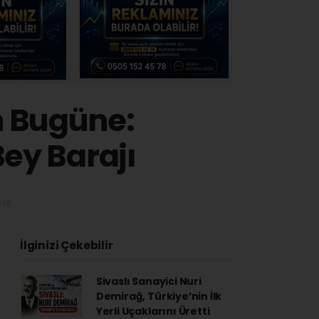
n Bugüne:
ey Barajı
:18
İlginizi Çekebilir
Sivaslı Sanayici Nuri
Demirağ, Türkiye’nin İlk
Yerli Uçaklarını Üretti