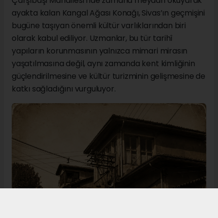
Çarşıbaşı Mahallesi’nde zamana meydan okuyarak
ayakta kalan Kangal Ağası Konağı, Sivas’ın geçmişini
bugüne taşıyan önemli kültür varlıklarından biri
olarak kabul ediliyor. Uzmanlar, bu tür tarihî
yapıların korunmasının yalnızca mimari mirasın
yaşatılmasına değil, aynı zamanda kent kimliğinin
güçlendirilmesine ve kültür turizminin gelişmesine de
katkı sağladığını vurguluyor.