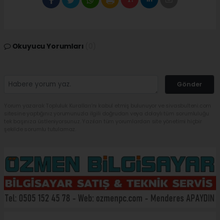
Okuyucu Yorumları
(0)
Gönder
Yorum yazarak Topluluk Kuralları’nı kabul etmiş bulunuyor ve sivasbulteni.com
sitesine yaptığınız yorumunuzla ilgili doğrudan veya dolaylı tüm sorumluluğu
tek başınıza üstleniyorsunuz. Yazılan tüm yorumlardan site yönetimi hiçbir
şekilde sorumlu tutulamaz.