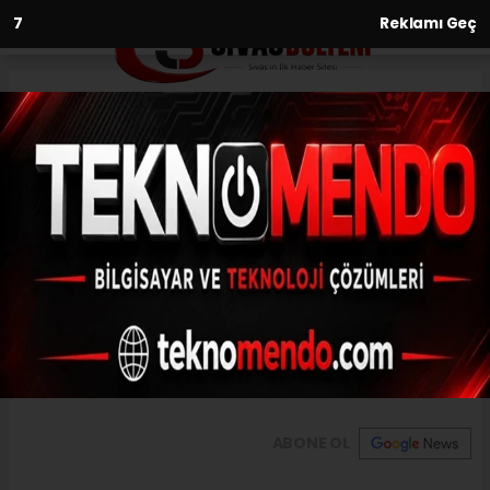
6
Reklamı Geç
Anasayfa
Sivas’ta bulunan araç sayısı
168 bin yaklaştı
02.06.2021 - 11:48, Güncelleme: 02.06.2021 - 11:48
Sivas'ta bulunan trafiğe kayıtlı motorlu
kara taşıtı sayısı 167 bin 613 olarak
açıklandı.
ABONE OL