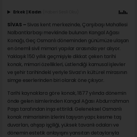
Erkek
|
Kadın
(Haberi Sesli Oku)
SİVAS –
Sivas kent merkezinde, Çarşıbaşı Mahallesi
Nalbantlarbaşı mevkiinde bulunan Kangal Ağası
Konağı, Geç Osmanlı döneminden günümüze ulaşan
en önemli sivil mimari yapılar arasında yer alıyor.
Yaklaşık 150 yıllık geçmişiyle dikkat çeken tarihi
konak, mimari özellikleri, üstlendiği kamusal işlevler
ve şehir tarihindeki yeriyle Sivas’ın kültürel mirasının
simge eserlerinden biri olarak öne çıkıyor.
Tarihi kaynaklara göre konak, 1877 yılında dönemin
önde gelen isimlerinden Kangal Ağası Abdurrahman
Paşa tarafından inşa ettirildi. Geleneksel Osmanlı
konak mimarisinin izlerini taşıyan yapı; kesme taş
duvarları, ahşap işçiliği, yüksek tavanlı odaları ve
dönemin estetik anlayışını yansıtan detaylarıyla