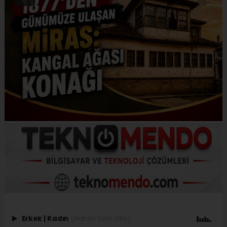
Erkek
|
Kadın
(Haberi Sesli Oku)