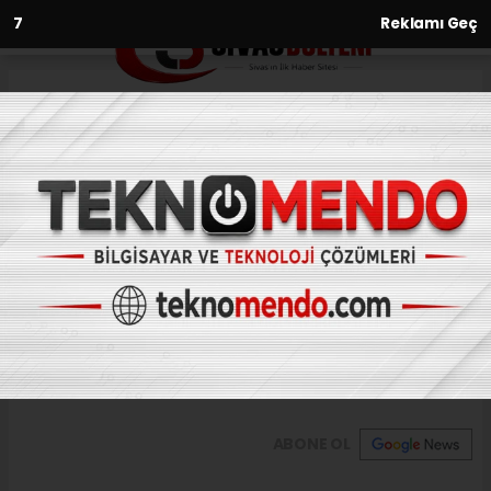
5
Reklamı Geç
Anasayfa
Sivas’ta 15 bin 828 öğrenci
ücretsiz yemek yiyor
06.12.2022 - 09:28, Güncelleme: 06.12.2022 - 09:28
Sivas'ta 15 bin 828 öğrenci, Milli Eğim
Bakanlığı tarafından uygulanan ücretsiz
yemek programından yararlanıyor.
ABONE OL