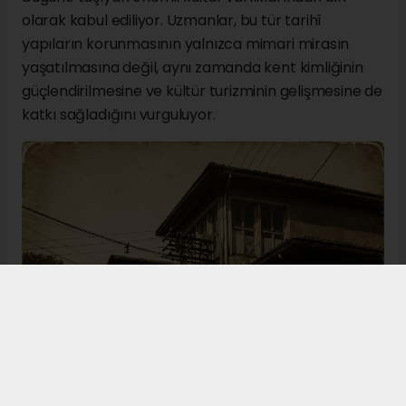
olarak kabul ediliyor. Uzmanlar, bu tür tarihî
yapıların korunmasının yalnızca mimari mirasın
yaşatılmasına değil, aynı zamanda kent kimliğinin
güçlendirilmesine ve kültür turizminin gelişmesine de
katkı sağladığını vurguluyor.