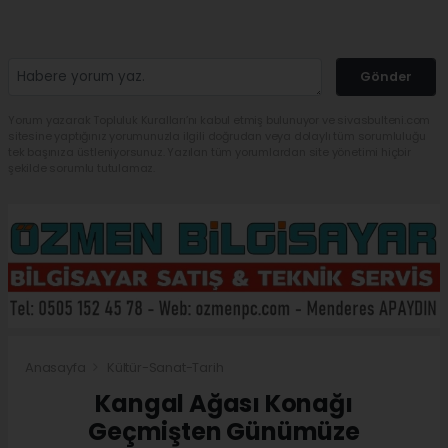
Gönder
Yorum yazarak Topluluk Kuralları’nı kabul etmiş bulunuyor ve sivasbulteni.com
sitesine yaptığınız yorumunuzla ilgili doğrudan veya dolaylı tüm sorumluluğu
tek başınıza üstleniyorsunuz. Yazılan tüm yorumlardan site yönetimi hiçbir
şekilde sorumlu tutulamaz.
Anasayfa
Kültür-Sanat-Tarih
Kangal Ağası Konağı
Geçmişten Günümüze