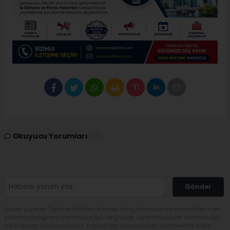
Okuyucu Yorumları
(0)
Gönder
Yorum yazarak Topluluk Kuralları’nı kabul etmiş bulunuyor ve sivasbulteni.com
sitesine yaptığınız yorumunuzla ilgili doğrudan veya dolaylı tüm sorumluluğu
tek başınıza üstleniyorsunuz. Yazılan tüm yorumlardan site yönetimi hiçbir