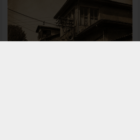
Bugün de tarih meraklılarının, araştırmacıların ve
ziyaretçilerin ilgisini çeken Kangal Ağası Konağı,
Osmanlı’dan Cumhuriyet’e uzanan çok katmanlı
geçmişiyle Sivas’ın köklü tarihine ışık tutmaya