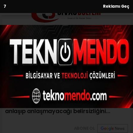
6
Reklamı Geç
Anasayfa
Sivasspor’da Kayode’nin
durumu belirsiz
21.06.2021 - 11:53, Güncelleme: 21.06.2021 - 11:53
DG Sivasspor'la sözleşmesi sona eren
Nijeryalı forvet oyuncusu Olarenwaju
Kayode'nin yeniden kırmızı-beyazlı takımla
anlaşıp anlaşmayacağı belirsizliğini...
ABONE OL