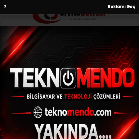
6
Reklamı Geç
Anasayfa
Sivasspor’da kaleci Samassa
takımdan ayrılıyor
05.06.2021 - 09:53, Güncelleme: 05.06.2021 - 09:53
DG Sivasspor'da sözleşmesi sona eren
kaleci Mamadou Samassa ile yolların
ayrılacağı öğrenildi.
ABONE OL