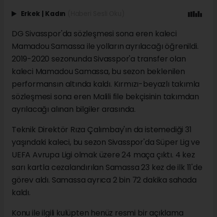
Erkek
|
Kadın
(Haberi Sesli Oku)
DG Sivasspor'da sözleşmesi sona eren kaleci
Mamadou Samassa ile yolların ayrılacağı öğrenildi.
2019-2020 sezonunda Sivasspor'a transfer olan
kaleci Mamadou Samassa, bu sezon beklenilen
performansın altında kaldı. Kırmızı-beyazlı takımla
sözleşmesi sona eren Malili file bekçisinin takımdan
ayrılacağı alınan bilgiler arasında.
Teknik Direktör Rıza Çalımbay'ın da istemediği 31
yaşındaki kaleci, bu sezon Sivasspor'da Süper Lig ve
UEFA Avrupa Ligi olmak üzere 24 maça çıktı. 4 kez
sarı kartla cezalandırılan Samassa 23 kez de ilk 11'de
görev aldı. Samassa ayrıca 2 bin 72 dakika sahada
kaldı.
Konu ile ilgili kulüpten henüz resmi bir açıklama