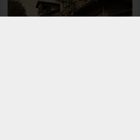
Bugün de tarih meraklılarının, araştırmacıların ve
ziyaretçilerin ilgisini çeken Kangal Ağası Konağı,
Osmanlı’dan Cumhuriyet’e uzanan çok katmanlı
geçmişiyle Sivas’ın köklü tarihine ışık tutmaya
devam ediyor. Şehrin kültürel belleğinde önemli bir
yere sahip olan bu tarihî eser, gelecek nesillere
aktarılması gereken değerli miraslar arasında