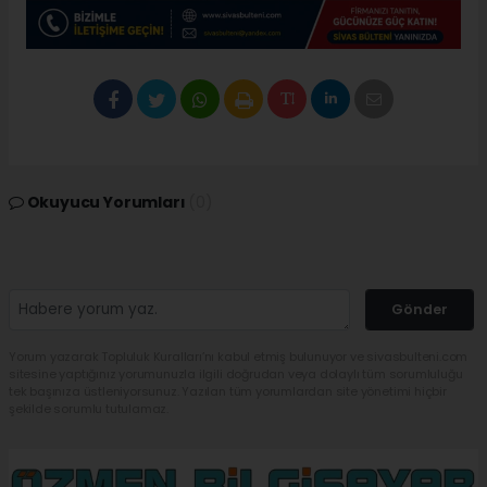
Okuyucu Yorumları
(0)
Gönder
Yorum yazarak Topluluk Kuralları’nı kabul etmiş bulunuyor ve sivasbulteni.com
sitesine yaptığınız yorumunuzla ilgili doğrudan veya dolaylı tüm sorumluluğu
tek başınıza üstleniyorsunuz. Yazılan tüm yorumlardan site yönetimi hiçbir
şekilde sorumlu tutulamaz.