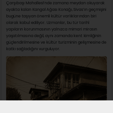
Çarşıbaşı Mahallesi’nde zamana meydan okuyarak
ayakta kalan Kangal Ağası Konağı, Sivas’ın geçmişini
bugüne taşıyan önemli kültür varlıklarından biri
olarak kabul ediliyor. Uzmanlar, bu tür tarihî
yapıların korunmasının yalnızca mimari mirasın
yaşatılmasına değil, aynı zamanda kent kimliğinin
güçlendirilmesine ve kültür turizminin gelişmesine de
katkı sağladığını vurguluyor.