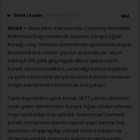
Erkek
|
Kadın
(Haberi Sesli Oku)
SİVAS –
Sivas kent merkezinde, Çarşıbaşı Mahallesi
Nalbantlarbaşı mevkiinde bulunan Kangal Ağası
Konağı, Geç Osmanlı döneminden günümüze ulaşan
en önemli sivil mimari yapılar arasında yer alıyor.
Yaklaşık 150 yıllık geçmişiyle dikkat çeken tarihi
konak, mimari özellikleri, üstlendiği kamusal işlevler
ve şehir tarihindeki yeriyle Sivas’ın kültürel mirasının
simge eserlerinden biri olarak öne çıkıyor.
Tarihi kaynaklara göre konak, 1877 yılında dönemin
önde gelen isimlerinden Kangal Ağası Abdurrahman
Paşa tarafından inşa ettirildi. Geleneksel Osmanlı
konak mimarisinin izlerini taşıyan yapı; kesme taş
duvarları, ahşap işçiliği, yüksek tavanlı odaları ve
dönemin estetik anlayışını yansıtan detaylarıyla