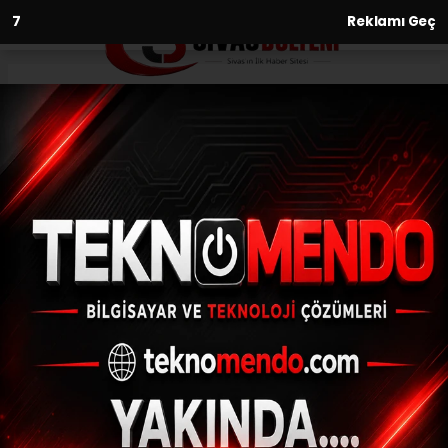
6
Reklamı Geç
Anasayfa
Spor
Sivasspor’da Göztepe
hazırlıkları sürüyor
SPOR
(İHA) - İhlas Haber Ajansı | 30.09.2024 - 19:30, Güncelleme:
30.09.2024 - 19:18
Sivasspor’da Göztepe hazırlıkları sürüyor
ABONE OL