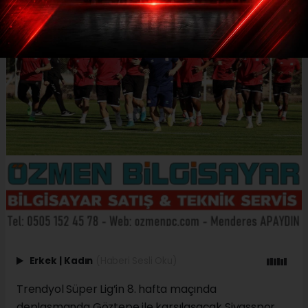
Erkek
|
Kadın
(Haberi Sesli Oku)
Trendyol Süper Lig’in 8. hafta maçında
deplasmanda Göztepe ile karşılaşacak Sivasspor,