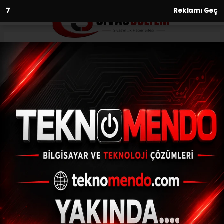
6
Reklamı Geç
Anasayfa
Sivasspor, geçtiğimiz sezon
Karagümrük forması giyen
Koray Altınay ile 2 yıllık
sözleşme imzaladı.
25.06.2021 - 17:23, Güncelleme: 25.06.2021 - 17:23
Sivasspor, geçtiğimiz sezon Karagümrük
forması giyen Koray Altınay ile 2 yıllık
sözleşme imzaladı.