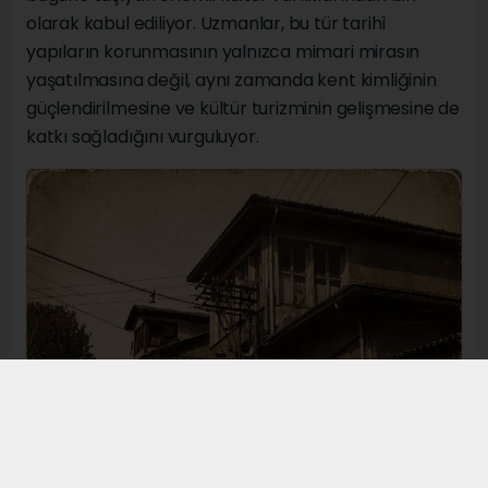
olarak kabul ediliyor. Uzmanlar, bu tür tarihî
yapıların korunmasının yalnızca mimari mirasın
yaşatılmasına değil, aynı zamanda kent kimliğinin
güçlendirilmesine ve kültür turizminin gelişmesine de
katkı sağladığını vurguluyor.