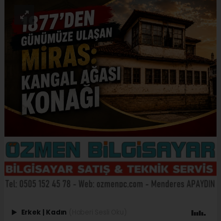
Erkek
|
Kadın
(Haberi Sesli Oku)