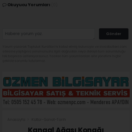
Okuyucu Yorumları
(0)
Gönder
Yorum yazarak Topluluk Kuralları’nı kabul etmiş bulunuyor ve sivasbulteni.com
sitesine yaptığınız yorumunuzla ilgili doğrudan veya dolaylı tüm sorumluluğu
tek başınıza üstleniyorsunuz. Yazılan tüm yorumlardan site yönetimi hiçbir
şekilde sorumlu tutulamaz.
Anasayfa
Kültür-Sanat-Tarih
Kangal Ağası Konağı