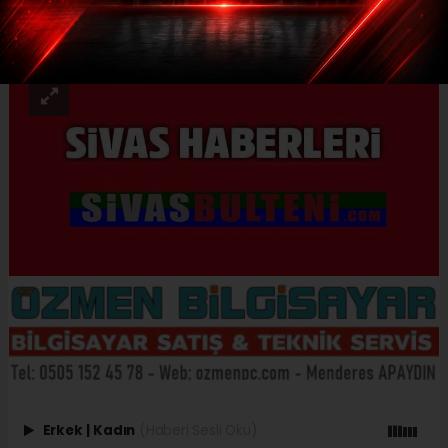
ABONE OL
Erkek
|
Kadın
(Haberi Sesli Oku)