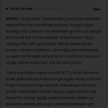
Erkek
|
Kadın
(Haberi Sesli Oku)
SİVAS –
Sivas kent merkezinde, Çarşıbaşı Mahallesi
Nalbantlarbaşı mevkiinde bulunan Kangal Ağası
Konağı, Geç Osmanlı döneminden günümüze ulaşan
en önemli sivil mimari yapılar arasında yer alıyor.
Yaklaşık 150 yıllık geçmişiyle dikkat çeken tarihi
konak, mimari özellikleri, üstlendiği kamusal işlevler
ve şehir tarihindeki yeriyle Sivas’ın kültürel mirasının
simge eserlerinden biri olarak öne çıkıyor.
Tarihi kaynaklara göre konak, 1877 yılında dönemin
önde gelen isimlerinden Kangal Ağası Abdurrahman
Paşa tarafından inşa ettirildi. Geleneksel Osmanlı
konak mimarisinin izlerini taşıyan yapı; kesme taş
duvarları, ahşap işçiliği, yüksek tavanlı odaları ve
dönemin estetik anlayışını yansıtan detaylarıyla