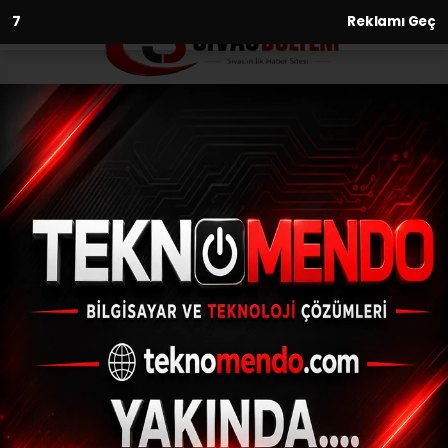
6
Reklamı Geç
Anasayfa
Sivasspor Fransalı orta saha
Olivier Ntcham ile temasa
geçti
08.06.2021 - 15:53, Güncelleme: 08.06.2021 - 15:53
DG Sivasspor, Celtic'in 25 yaşındaki orta
saha oyuncusu Olivier Ntcham ile temasa
geçti.
ABONE OL