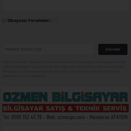
Okuyucu Yorumları
(0)
Gönder
Yorum yazarak Topluluk Kuralları’nı kabul etmiş bulunuyor ve sivasbulteni.com
sitesine yaptığınız yorumunuzla ilgili doğrudan veya dolaylı tüm sorumluluğu
tek başınıza üstleniyorsunuz. Yazılan tüm yorumlardan site yönetimi hiçbir
şekilde sorumlu tutulamaz.