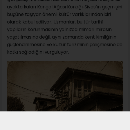
ayakta kalan Kangal Ağası Konağı, Sivas’ın geçmişini
bugüne taşıyan önemli kültür varlıklarından biri
olarak kabul ediliyor. Uzmanlar, bu tür tarihî
yapıların korunmasının yalnızca mimari mirasın
yaşatılmasına değil, aynı zamanda kent kimliğinin
güçlendirilmesine ve kültür turizminin gelişmesine de
katkı sağladığını vurguluyor.