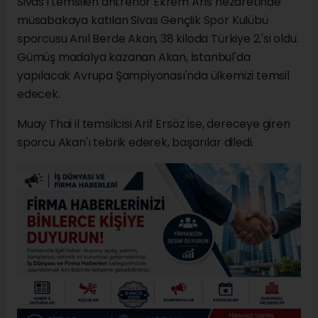
Sivas'ı temsilen antrenör Ekrem Arıs nezaretinde
müsabakaya katılan Sivas Gençlik Spor Kulübü
sporcusu Anıl Berde Akan, 38 kiloda Türkiye 2.'si oldu.
Gümüş madalya kazanan Akan, İstanbul'da
yapılacak Avrupa Şampiyonası'nda ülkemizi temsil
edecek.
Muay Thai il temsilcisi Arif Ersöz ise, dereceye giren
sporcu Akan'ı tebrik ederek, başarılar diledi.