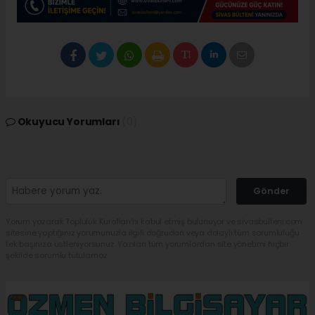
Okuyucu Yorumları
(0)
Gönder
Yorum yazarak Topluluk Kuralları’nı kabul etmiş bulunuyor ve sivasbulteni.com
sitesine yaptığınız yorumunuzla ilgili doğrudan veya dolaylı tüm sorumluluğu
tek başınıza üstleniyorsunuz. Yazılan tüm yorumlardan site yönetimi hiçbir
şekilde sorumlu tutulamaz.