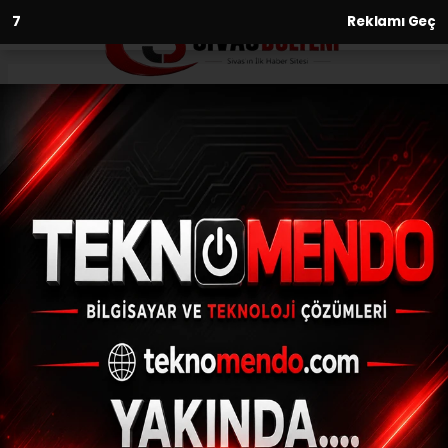
6
Reklamı Geç
Anasayfa
Sivaslı Muay Thai sporcusu
Türkiye 2.’si oldu
06.06.2021 - 10:33, Güncelleme: 06.06.2021 - 10:33
1-7 Haziran 2021 tarihleri arasında Aydın
Kuşadası'nda gerçekleştirilen Muay Thai
Gençler Türkiye Şampiyonası'nda 38 kiloda
gümüş madalya kazanan Sivas...
ABONE OL