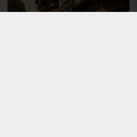
Bugün de tarih meraklılarının, araştırmacıların ve
ziyaretçilerin ilgisini çeken Kangal Ağası Konağı,
Osmanlı’dan Cumhuriyet’e uzanan çok katmanlı
geçmişiyle Sivas’ın köklü tarihine ışık tutmaya
devam ediyor. Şehrin kültürel belleğinde önemli bir
yere sahip olan bu tarihî eser, gelecek nesillere
aktarılması gereken değerli miraslar arasında
gösteriliyor.