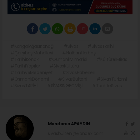
#KangalAğasıKonağı
#Sivas
#SivasTarihi
#ÇarşıbaşıMahallesi
#Nalbantlarbaşı
#TarihiKonak
#OsmanlıMimarisi
#KültürelMiras
#TarihiYapılar
#SivasKültürü
#TarihveMedeniyet
#SivasHaberleri
#OsmanlıDönemi
#SivasBulteni
#SivasTurizmi
#SivasTARİHİ
#SİVASINGECMİŞİ
#TarihteSivas
Menderes APAYDIN
sivasbulteni@yandex.com