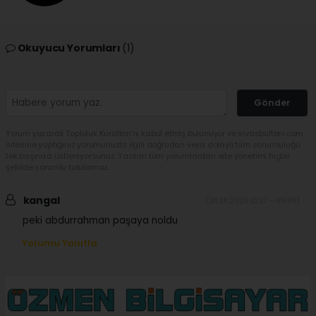
Okuyucu Yorumları
(1)
Gönder
Yorum yazarak Topluluk Kuralları’nı kabul etmiş bulunuyor ve sivasbulteni.com
sitesine yaptığınız yorumunuzla ilgili doğrudan veya dolaylı tüm sorumluluğu
tek başınıza üstleniyorsunuz. Yazılan tüm yorumlardan site yönetimi hiçbir
şekilde sorumlu tutulamaz.
kangal
(24.06.2026 10:37 - #689)
peki abdurrahman paşaya noldu
Yorumu Yanıtla