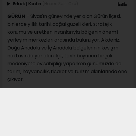
Erkek
|
Kadın
(Haberi Sesli Oku)
GÜRÜN
– Sivas'ın güneyinde yer alan Gürün ilçesi,
binlerce yıllık tarihi, doğal güzellikleri, stratejik
konumu ve üretken insanlarıyla bölgenin önemli
yerleşim merkezleri arasında bulunuyor. Akdeniz,
Doğu Anadolu ve İç Anadolu bölgelerinin kesişim
noktasında yer alan ilçe, tarih boyunca birçok
medeniyete ev sahipliği yaparken günümüzde de
tarım, hayvancılık, ticaret ve turizm alanlarında öne
çıkıyor.
İl merkezine 137 kilometre uzaklıkta bulunan Gürün,
Tohma Havzası'nın en önemli noktalarından biri
olarak kabul ediliyor. Malatya, Kahramanmaraş ve
Kayseri illerine komşu konumdaki ilçe, üç bölgeyi
birbirine bağlayan stratejik konumu nedeniyle
geçmişten günümüze önemli bir geçiş merkezi olma