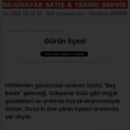
Anasayfa
Kültür-Sanat-Tarih
Gürün İlçesi
KÜLTÜR-SANAT-TARIH
14.06.2026 - 23:13, Güncelleme: 20.06.2026 - 22:01
Hititlerden günümüze uzanan tarihi, "Beş
Belde" geleneği, Gökpınar Gölü gibi doğal
güzellikleri ve üretime dayalı ekonomisiyle
Gürün, Sivas'ın öne çıkan ilçeleri arasında
yer alıyor.