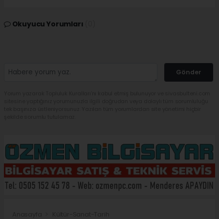
Okuyucu Yorumları
(0)
Gönder
Yorum yazarak Topluluk Kuralları’nı kabul etmiş bulunuyor ve sivasbulteni.com
sitesine yaptığınız yorumunuzla ilgili doğrudan veya dolaylı tüm sorumluluğu
tek başınıza üstleniyorsunuz. Yazılan tüm yorumlardan site yönetimi hiçbir
şekilde sorumlu tutulamaz.
Anasayfa
Kültür-Sanat-Tarih