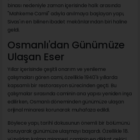
binası nedeniyle zaman içerisinde halk arasında
"Mahkeme Camii" adıyla anılmaya başlayan yapı,
Sivas'ın en bilinen ibadet mekânlarından biri haline
geldi.
Osmanlı'dan Günümüze
Ulaşan Eser
Yıllar içerisinde çeşitli onarım ve yenileme
çalışmaları gören cami, özellikle 1940'lı yıllarda
kapsamlı bir restorasyon sürecinden geçti. Bu
çalışmalar sırasında caminin ana yapısı yeniden inşa
edilirken, Osmanlı döneminden günümüze ulaşan
orijinal minaresi korunarak muhafaza edildi.
Böylece yapı, tarihî dokusunun önemli bir bölümünü
koruyarak günümüze ulaşmayı başardı. Özellikle 18.
yüzyıldan kalma minaresi, caminin en dikkat çekici