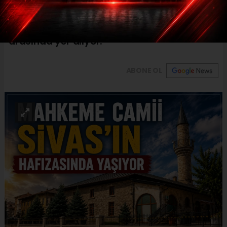
korumayı başardı. Paşabey Mahallesi Fevzi
Çakmak Caddesi üzerinde bulunan eser,
Sivas'ın yaşayan kültürel mirasları
arasında yer alıyor.
ABONE OL