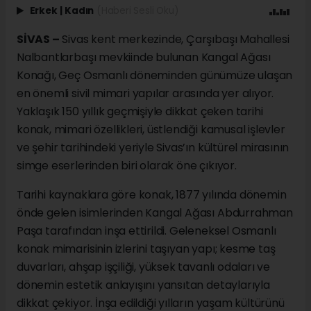
Erkek
|
Kadın
(Haberi Sesli Oku)
SİVAS –
Sivas kent merkezinde, Çarşıbaşı Mahallesi
Nalbantlarbaşı mevkiinde bulunan Kangal Ağası
Konağı, Geç Osmanlı döneminden günümüze ulaşan
en önemli sivil mimari yapılar arasında yer alıyor.
Yaklaşık 150 yıllık geçmişiyle dikkat çeken tarihi
konak, mimari özellikleri, üstlendiği kamusal işlevler
ve şehir tarihindeki yeriyle Sivas’ın kültürel mirasının
simge eserlerinden biri olarak öne çıkıyor.
Tarihi kaynaklara göre konak, 1877 yılında dönemin
önde gelen isimlerinden Kangal Ağası Abdurrahman
Paşa tarafından inşa ettirildi. Geleneksel Osmanlı
konak mimarisinin izlerini taşıyan yapı; kesme taş
duvarları, ahşap işçiliği, yüksek tavanlı odaları ve
dönemin estetik anlayışını yansıtan detaylarıyla
dikkat çekiyor. İnşa edildiği yılların yaşam kültürünü