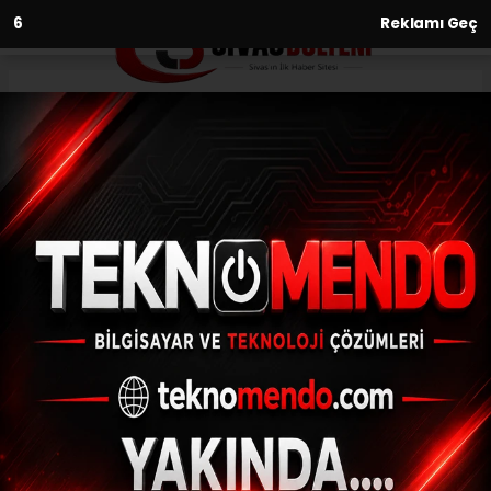
5
Reklamı Geç
Anasayfa
Kültür-Sanat-Tarih
Sivas'ın Tarihi
İbadethanelerinden Biri: Yeni
Cami
KÜLTÜR-SANAT-TARIH
13.06.2026 - 23:55, Güncelleme: 14.06.2026 - 12:49
1770 yılında inşa edilen ve halk arasında
Mahkeme Camii olarak bilinen Tarihi Yeni
Cami, 1940'lı yıllarda yeniden inşa
edilmesine rağmen tarihi minaresini