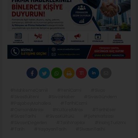
#MahkemeCamii
#YeniCami
#Sivas
#SivasBülteni
#SivasHaber
#SivasGündem
#PaşabeyMahallesi
#TarihiCami
#OsmanlıMirası
#KültürelMiras
#TarihiEser
#SivasTarihi
#SivasKültürü
#ŞehirHafızası
#SivasınDeğerleri
#TarihiYapılar
#İnançTurizmi
#Tarih
#YaşayanTarih
#SivasınTarihi