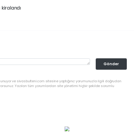
Gönder
lunuyor ve sivasbulteni.com sitesine yaptığınız yorumunuzla ilgili doğrudan
yorsunuz. Yazılan tüm yorumlardan site yönetimi hiçbir şekilde sorumlu