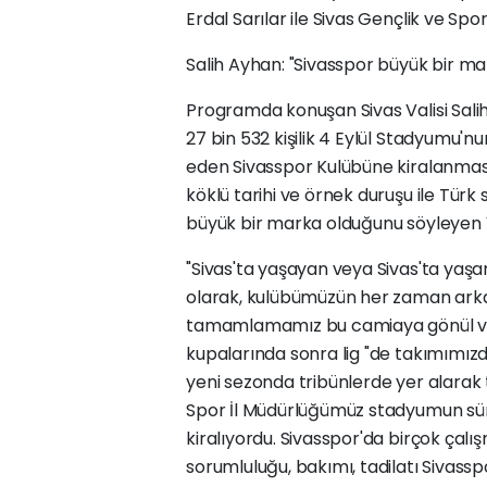
Erdal Sarılar ile Sivas Gençlik ve Spo
Salih Ayhan: "Sivasspor büyük bir ma
Programda konuşan Sivas Valisi Sali
27 bin 532 kişilik 4 Eylül Stadyumu'n
eden Sivasspor Kulübüne kiralanması 
köklü tarihi ve örnek duruşu ile Tür
büyük bir marka olduğunu söyleyen V
"Sivas'ta yaşayan veya Sivas'ta yaşa
olarak, kulübümüzün her zaman ark
tamamlamamız bu camiaya gönül vere
kupalarında sonra lig "de takımımızd
yeni sezonda tribünlerde yer alarak
Spor İl Müdürlüğümüz stadyumun sür
kiralıyordu. Sivasspor'da birçok çal
sorumluluğu, bakımı, tadilatı Sivass