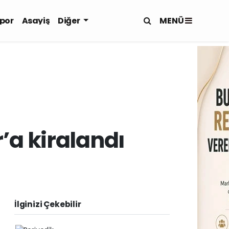
MENÜ
por
Asayiş
Diğer
r’a kiralandı
İlginizi Çekebilir