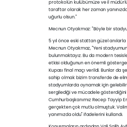
protokolün kulübümüze ve il müdürlüğü
taraftar olarak her zaman yanınızdayı
uğurlu olsun."
Mecnun Otyakmaz: "Böyle bir stadyum
5 yıl önce eski stattan güzel anılar
Mecnun Otyakmaz, "Yeni stadyumumu
bulunmaktayız. Bu da modern tesisl
etkisi olduğunun en önemli göstergesi
Kupası final maçı verildi. Bunlar da 
sahip olmak bizim transferde de elim
stadyumlarda oynamak için gelebilirle
sergilediği ve mücadele gösterdiğin
Cumhurbaşkanımız Recep Tayyip Erd
gerçekten çok mutlu olmuştuk. Valim
yanımızda oldu" ifadelerini kullandı.
Konuşmaların ardından Vali Salih A