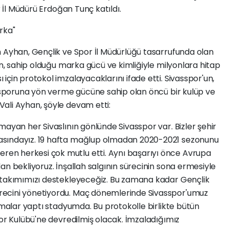
r İl Müdürü Erdoğan Tunç katıldı.
rka"
h Ayhan, Gençlik ve Spor İl Müdürlüğü tasarrufunda olan
un, sahip olduğu marka gücü ve kimliğiyle milyonlara hitap
için protokol imzalayacaklarını ifade etti. Sivasspor'un,
k sporuna yön verme gücüne sahip olan öncü bir kulüp ve
ali Ayhan, şöyle devam etti:
mayan her Sivaslının gönlünde Sivasspor var. Bizler şehir
asındayız. 19 hafta mağlup olmadan 2020-2021 sezonunu
n herkesi çok mutlu etti. Aynı başarıyı önce Avrupa
an bekliyoruz. İnşallah salgının sürecinin sona ermesiyle
 takımımızı destekleyeceğiz. Bu zamana kadar Gençlik
ecini yönetiyordu. Maç dönemlerinde Sivasspor'umuz
ışmalar yaptı stadyumda. Bu protokolle birlikte bütün
por Kulübü'ne devredilmiş olacak. İmzaladığımız