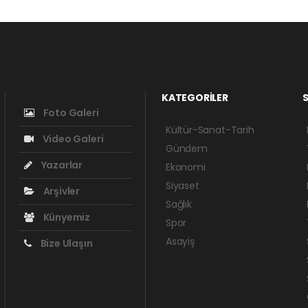
KATEGORİLER
S
Foto Galeri
Kültür-Sanat-Tarih
Video Galeri
Gündem
Yazarlar
Ekonomi
Siyaset
Arşivler
Sağlık
Künyemiz
Spor
Asayiş
Bize Ulaşın