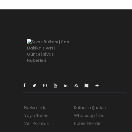
Pro-0.079
Hakkımızda
Kullanım Şartları
Yayın İlkeleri
Whatsapp İhbar
Veri Politikası
Haber Gönder