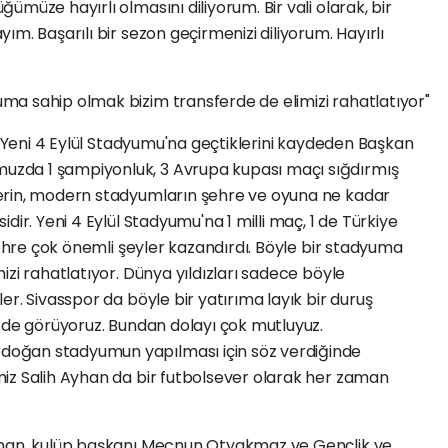
müze hayırlı olmasını diliyorum. Bir vali olarak, bir
m. Başarılı bir sezon geçirmenizi diliyorum. Hayırlı
a sahip olmak bizim transferde de elimizi rahatlatıyor"
la Yeni 4 Eylül Stadyumu'na geçtiklerini kaydeden Başkan
zda 1 şampiyonluk, 3 Avrupa kupası maçı sığdırmış
erin, modern stadyumların şehre ve oyuna ne kadar
dir. Yeni 4 Eylül Stadyumu'na 1 milli maç, 1 de Türkiye
şehre çok önemli şeyler kazandırdı. Böyle bir stadyuma
izi rahatlatıyor. Dünya yıldızları sadece böyle
r. Sivasspor da böyle bir yatırıma layık bir duruş
i de görüyoruz. Bundan dolayı çok mutluyuz.
oğan stadyumun yapılması için söz verdiğinde
iz Salih Ayhan da bir futbolsever olarak her zaman
yhan, kulüp başkanı Mecnun Otyakmaz ve Gençlik ve