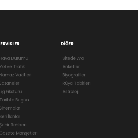
ERVİSLER
DİĞER
Hava Durumu
Sitede Ara
Yol ve Trafik
Anketler
Namaz Vakitleri
Biyografiler
Eczaneler
Rüya Tabirleri
Lig Fikstürü
Astroloji
Tarihte Bugün
Sinemalar
Seri İlanlar
Şehir Rehberi
Gazete Manşetleri