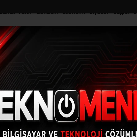
-Sanat-Tarih
Gündem
Ekonomi
Siyaset
Sağlık
S