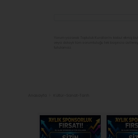
Yorum yazarak Topluluk Kuralları’nı kabul etmiş bu
veya dolaylı tüm sorumluluğu tek başınıza üstleni
tutulamaz.
Anasayfa
Kültür-Sanat-Tarih