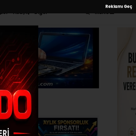
Reklamı Geç
MENÜ
por
Asayiş
Diğer