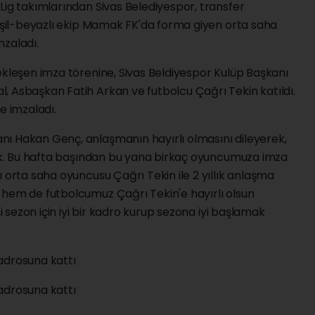
Lig takımlarından Sivas Belediyespor, transfer
Yeşil-beyazlı ekip Mamak FK'da forma giyen orta saha
mzaladı.
ekleşen imza törenine, Sivas Beldiyespor Kulüp Başkanı
, Asbaşkan Fatih Arkan ve futbolcu Çağrı Tekin katıldı.
e imzaladı.
ı Hakan Genç, anlaşmanın hayırlı olmasını dileyerek,
adık. Bu hafta başından bu yana birkaç oyuncumuza imza
ı orta saha oyuncusu Çağrı Tekin ile 2 yıllık anlaşma
 hem de futbolcumuz Çağrı Tekin'e hayırlı olsun
ni sezon için iyi bir kadro kurup sezona iyi başlamak