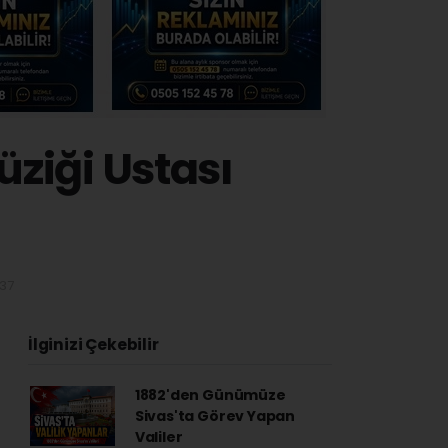
üziği Ustası
:37
İlginizi Çekebilir
1882'den Günümüze
Sivas'ta Görev Yapan
Valiler