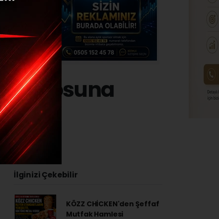
i kadrosuna
İlginizi Çekebilir
KÖZZ CHİCKEN'den Şeffaf
Mutfak Hamlesi