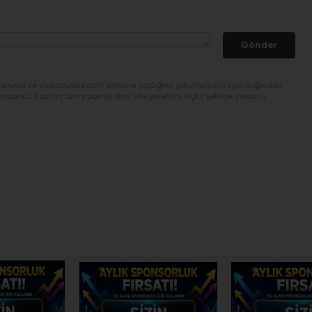
Gönder
lunuyor ve sivasbulteni.com sitesine yaptığınız yorumunuzla ilgili doğrudan
yorsunuz. Yazılan tüm yorumlardan site yönetimi hiçbir şekilde sorumlu