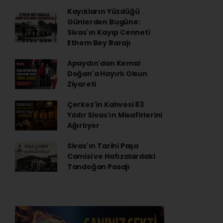
Kayıkların Yüzdüğü
Günlerden Bugüne:
Sivas'ın Kayıp Cenneti
Ethem Bey Barajı
Apaydın'dan Kemal
Doğan'a Hayırlı Olsun
Ziyareti
Çerkez'in Kahvesi 83
Yıldır Sivas'ın Misafirlerini
Ağırlıyor
Sivas'ın Tarihi Paşa
Camisi ve Hafızalardaki
Tandoğan Pasajı