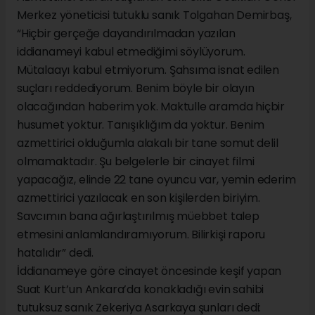
Merkez yöneticisi tutuklu sanık Tolgahan Demirbaş,
“Hiçbir gerçeğe dayandırılmadan yazılan
iddianameyi kabul etmediğimi söylüyorum.
Mütalaayı kabul etmiyorum. Şahsıma isnat edilen
suçları reddediyorum. Benim böyle bir olayın
olacağından haberim yok. Maktulle aramda hiçbir
husumet yoktur. Tanışıklığım da yoktur. Benim
azmettirici olduğumla alakalı bir tane somut delil
olmamaktadır. Şu belgelerle bir cinayet filmi
yapacağız, elinde 22 tane oyuncu var, yemin ederim
azmettirici yazılacak en son kişilerden biriyim.
Savcımın bana ağırlaştırılmış müebbet talep
etmesini anlamlandıramıyorum. Bilirkişi raporu
hatalıdır” dedi.
İddianameye göre cinayet öncesinde keşif yapan
Suat Kurt’un Ankara’da konakladığı evin sahibi
tutuksuz sanık Zekeriya Asarkaya şunları dedi: