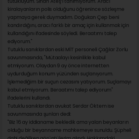
tutukluyum. Sinan Ateş’i tanımıyorum. Aracı
kiralayanların polis olduğunu öğrenince sözleşme
yapmaya gerek duymadım. Doğukan Çep beni
kandırdığını, aracı farklı bir amaç için kullanmak için
kullandığını ifadesinde söyledi. Beraatımı talep
ediyorum."
Tutuklu sanıklardan eski MİT personeli Çağlar Zorlu
savunmasında, "Mütaalayı kesinlikle kabul
etmiyorum. Olaydan 9 ay önce internetten
uydurduğum konum yüzünden suçlanıyorum.
İşlemediğim bir suçun cezasını yatıyorum. Suçlamayı
kabul etmiyorum. Beraatımı talep ediyorum"
ifadelerini kullandı.
Tutuklu sanıklardan avukat Serdar Öktem ise
savunmasında şunları dedi:
"Biz 16 ay iddianame bekledik ama yalan beyanların
olduğu bir beyanname mahkemeye sunuldu. Şüpheli
dahi değilken görüntülerim alındı. Hakkımdaki