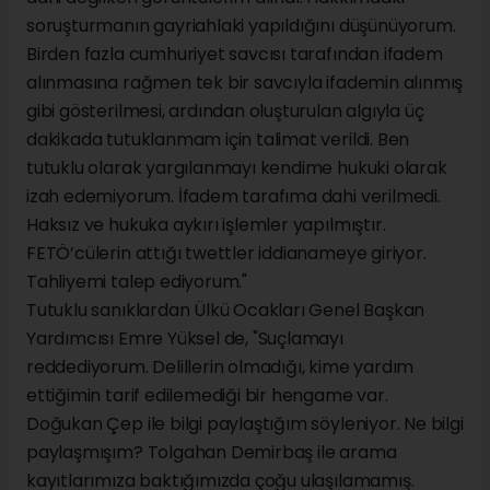
soruşturmanın gayriahlaki yapıldığını düşünüyorum.
Birden fazla cumhuriyet savcısı tarafından ifadem
alınmasına rağmen tek bir savcıyla ifademin alınmış
gibi gösterilmesi, ardından oluşturulan algıyla üç
dakikada tutuklanmam için talimat verildi. Ben
tutuklu olarak yargılanmayı kendime hukuki olarak
izah edemiyorum. İfadem tarafıma dahi verilmedi.
Haksız ve hukuka aykırı işlemler yapılmıştır.
FETÖ’cülerin attığı twettler iddianameye giriyor.
Tahliyemi talep ediyorum."
Tutuklu sanıklardan Ülkü Ocakları Genel Başkan
Yardımcısı Emre Yüksel de, "Suçlamayı
reddediyorum. Delillerin olmadığı, kime yardım
ettiğimin tarif edilemediği bir hengame var.
Doğukan Çep ile bilgi paylaştığım söyleniyor. Ne bilgi
paylaşmışım? Tolgahan Demirbaş ile arama
kayıtlarımıza baktığımızda çoğu ulaşılamamış.