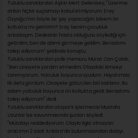
Tutuklu sanıklardan Aşkın Mert Gelenbey, "Üzerime
atılan hiçbir suçlamayı kabul etmiyorum. Eray
Özyağcı’nın böyle bir şey yapacağını bilsem ön
koltukta mı getiririm? Eray benim çocukluk
arkadaşım. Dedesinin hasta olduğunu söylediği için
getirdim, ben de abimi görmeye geldim. Beraatımı
talep ediyorum” şeklinde konuştu.
Tutuklu sanıklardan polis memuru Murat Can Çolak,
"Ben cinayete yardım etmedim. Olaydaki kimseyi
tanımıyorum. Yolculuk boyunca uyudum. Hayatımda
ilk defa gördüm. Cinayete götürülen biri saklanır. Bu
adam yolculuk boyunca ön koltukta geldi. Beraatımı
talep ediyorum" dedi.
Tutuklu sanıklardan otopark işletmecisi Mustafa
Uzunlar ise savunmasında şunları söyledi:
"Mütalayı reddediyorum. Olayla ilgisi olmayan
aracımın 2 saat Ankara’da bulunmasından dolayı