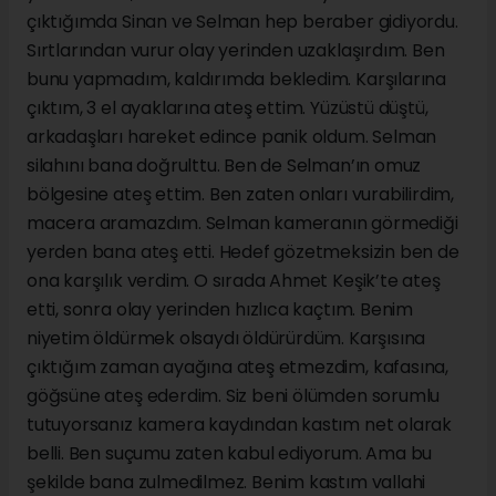
çıktığımda Sinan ve Selman hep beraber gidiyordu.
Sırtlarından vurur olay yerinden uzaklaşırdım. Ben
bunu yapmadım, kaldırımda bekledim. Karşılarına
çıktım, 3 el ayaklarına ateş ettim. Yüzüstü düştü,
arkadaşları hareket edince panik oldum. Selman
silahını bana doğrulttu. Ben de Selman’ın omuz
bölgesine ateş ettim. Ben zaten onları vurabilirdim,
macera aramazdım. Selman kameranın görmediği
yerden bana ateş etti. Hedef gözetmeksizin ben de
ona karşılık verdim. O sırada Ahmet Keşik’te ateş
etti, sonra olay yerinden hızlıca kaçtım. Benim
niyetim öldürmek olsaydı öldürürdüm. Karşısına
çıktığım zaman ayağına ateş etmezdim, kafasına,
göğsüne ateş ederdim. Siz beni ölümden sorumlu
tutuyorsanız kamera kaydından kastım net olarak
belli. Ben suçumu zaten kabul ediyorum. Ama bu
şekilde bana zulmedilmez. Benim kastım vallahi