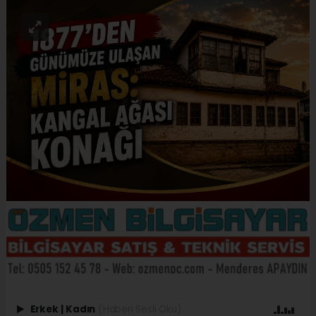
Erkek
|
Kadın
(Haberi Sesli Oku)