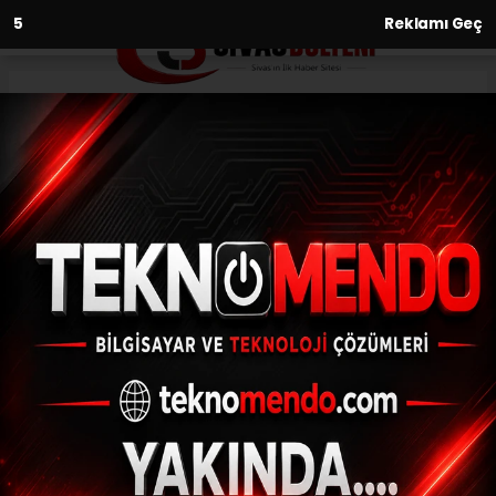
3
Reklamı Geç
Anasayfa
Asayiş
Sinan Ateş suikastı davasının
sanığı Özyağcı: “Niyetim
öldürmek olsaydı,
öldürürdüm”
ASAYIŞ
(İHA) - İhlas Haber Ajansı | 30.09.2024 - 21:01, Güncelleme:
30.09.2024 - 20:38
Sinan Ateş suikastı davasının sanığı
Özyağcı: “Niyetim öldürmek olsaydı,
öldürürdüm”