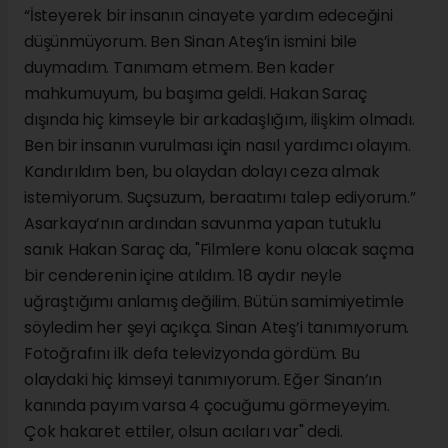
“İsteyerek bir insanın cinayete yardım edeceğini
düşünmüyorum. Ben Sinan Ateş’in ismini bile
duymadım. Tanımam etmem. Ben kader
mahkumuyum, bu başıma geldi. Hakan Saraç
dışında hiç kimseyle bir arkadaşlığım, ilişkim olmadı.
Ben bir insanın vurulması için nasıl yardımcı olayım.
Kandırıldım ben, bu olaydan dolayı ceza almak
istemiyorum. Suçsuzum, beraatımı talep ediyorum.”
Asarkaya’nın ardından savunma yapan tutuklu
sanık Hakan Saraç da, "Filmlere konu olacak saçma
bir cenderenin içine atıldım. 18 aydır neyle
uğraştığımı anlamış değilim. Bütün samimiyetimle
söyledim her şeyi açıkça. Sinan Ateş’i tanımıyorum.
Fotoğrafını ilk defa televizyonda gördüm. Bu
olaydaki hiç kimseyi tanımıyorum. Eğer Sinan’ın
kanında payım varsa 4 çocuğumu görmeyeyim.
Çok hakaret ettiler, olsun acıları var" dedi.