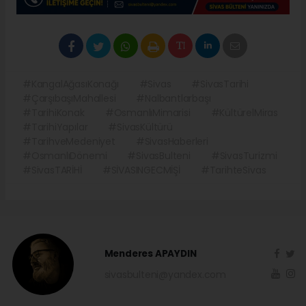
#KangalAğasıKonağı
#Sivas
#SivasTarihi
#ÇarşıbaşıMahallesi
#Nalbantlarbaşı
#TarihiKonak
#OsmanlıMimarisi
#KültürelMiras
#TarihiYapılar
#SivasKültürü
#TarihveMedeniyet
#SivasHaberleri
#OsmanlıDönemi
#SivasBulteni
#SivasTurizmi
#SivasTARİHİ
#SİVASINGECMİŞİ
#TarihteSivas
Menderes APAYDIN
sivasbulteni@yandex.com