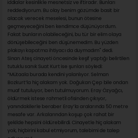
iddialar kesinlikle mesnetsiz ve iftiradır. Bunları
reddediyorum. Bu olay benim gözümde basit bir
alacak verecek meselesi, bunun ötesine
geçmeyeceğini ben kendimce düşünüyordum.
Fakat bunların olabileceğini, bu tür bir elim olaya
dönüşebileceğini ben düşünemedim. Bu yüzden
plakayı kapatma ihtiyacı da duymadım" dedi.
Sinan Ateş cinayeti öncesinde keşif yaptığı belirtilen
tutuklu sanık Suat Kurt ise şunları söyledi:
“Mütaala burada kendini yalanlıyor. Selman
Bozkurt‘la hiç alakam yok. Doğukan Çep bile ondan
muaf tutuluyor, ben tutulmuyorum. Eray Özyağcı,
öldürmek istese rahmetli ofisinden çıkıyor,
yanındakilerle beraber Eray’la aralarında 50 metre
mesafe var. Arkalarından koşup çok rahat bir
şekilde hepsini öldürebilirdi. Cinayetle hiç alakam
yok, hiçbirini kabul etmiyorum, talebimi de talep