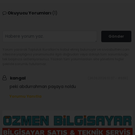
Okuyucu Yorumları
(1)
Gönder
Yorum yazarak Topluluk Kuralları’nı kabul etmiş bulunuyor ve sivasbulteni.com
sitesine yaptığınız yorumunuzla ilgili doğrudan veya dolaylı tüm sorumluluğu
tek başınıza üstleniyorsunuz. Yazılan tüm yorumlardan site yönetimi hiçbir
şekilde sorumlu tutulamaz.
kangal
(24.06.2026 10:37 - #689)
peki abdurrahman paşaya noldu
Yorumu Yanıtla