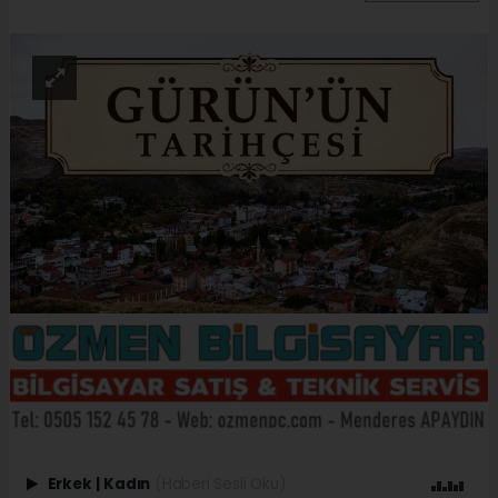
Erkek
|
Kadın
(Haberi Sesli Oku)