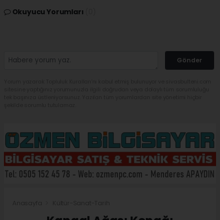
Okuyucu Yorumları
(0)
Gönder
Yorum yazarak Topluluk Kuralları’nı kabul etmiş bulunuyor ve sivasbulteni.com
sitesine yaptığınız yorumunuzla ilgili doğrudan veya dolaylı tüm sorumluluğu
tek başınıza üstleniyorsunuz. Yazılan tüm yorumlardan site yönetimi hiçbir
şekilde sorumlu tutulamaz.
Anasayfa
Kültür-Sanat-Tarih