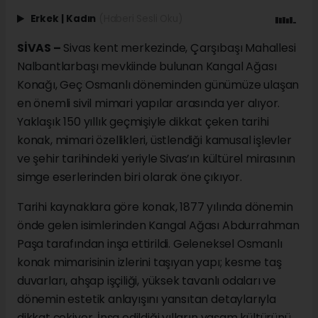
Erkek
|
Kadın
(Haberi Sesli Oku)
SİVAS –
Sivas kent merkezinde, Çarşıbaşı Mahallesi
Nalbantlarbaşı mevkiinde bulunan Kangal Ağası
Konağı, Geç Osmanlı döneminden günümüze ulaşan
en önemli sivil mimari yapılar arasında yer alıyor.
Yaklaşık 150 yıllık geçmişiyle dikkat çeken tarihi
konak, mimari özellikleri, üstlendiği kamusal işlevler
ve şehir tarihindeki yeriyle Sivas’ın kültürel mirasının
simge eserlerinden biri olarak öne çıkıyor.
Tarihi kaynaklara göre konak, 1877 yılında dönemin
önde gelen isimlerinden Kangal Ağası Abdurrahman
Paşa tarafından inşa ettirildi. Geleneksel Osmanlı
konak mimarisinin izlerini taşıyan yapı; kesme taş
duvarları, ahşap işçiliği, yüksek tavanlı odaları ve
dönemin estetik anlayışını yansıtan detaylarıyla
dikkat çekiyor. İnşa edildiği yılların yaşam kültürünü