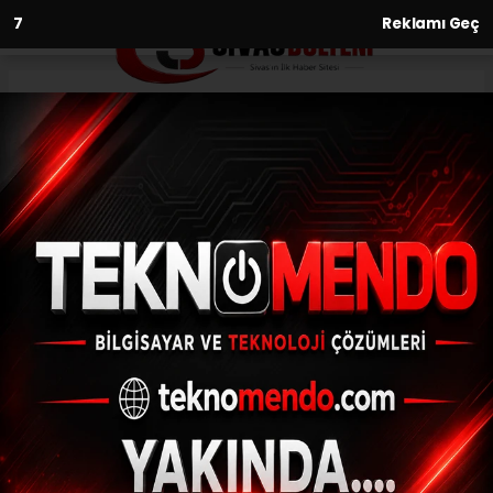
6
Reklamı Geç
Anasayfa
Asayiş
Şiddetli lodos sebebiyle
devrilen pazar şemsiyesinin
çarptığı kadın yaralandı
ASAYIŞ
(İHA) - İhlas Haber Ajansı | 30.06.2024 - 01:00, Güncelleme:
30.06.2024 - 00:40
Şiddetli lodos sebebiyle devrilen pazar
şemsiyesinin çarptığı kadın yaralandı
ABONE OL