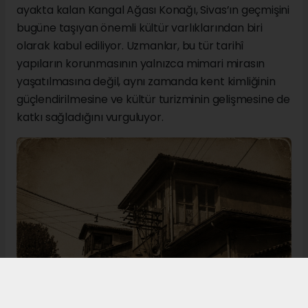
ayakta kalan Kangal Ağası Konağı, Sivas’ın geçmişini
bugüne taşıyan önemli kültür varlıklarından biri
olarak kabul ediliyor. Uzmanlar, bu tür tarihî
yapıların korunmasının yalnızca mimari mirasın
yaşatılmasına değil, aynı zamanda kent kimliğinin
güçlendirilmesine ve kültür turizminin gelişmesine de
katkı sağladığını vurguluyor.