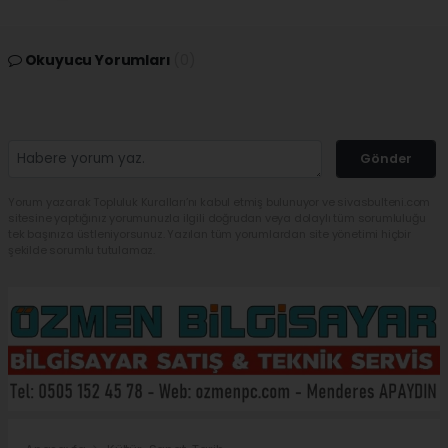
Okuyucu Yorumları
(0)
Gönder
Yorum yazarak Topluluk Kuralları’nı kabul etmiş bulunuyor ve sivasbulteni.com
sitesine yaptığınız yorumunuzla ilgili doğrudan veya dolaylı tüm sorumluluğu
tek başınıza üstleniyorsunuz. Yazılan tüm yorumlardan site yönetimi hiçbir
şekilde sorumlu tutulamaz.