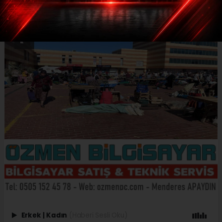
Erkek
|
Kadın
(Haberi Sesli Oku)