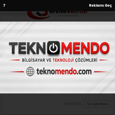
6
Reklamı Geç
Anasayfa
Seydişehir'den Kısa Kısa
29.08.2017 - 10:13, Güncelleme: 29.08.2017 - 10:13
KONYA (AA) - Konya'nın Seydişehir
ilçesinde otomobilin şarampole devrilmesi
sonucu 2 kişi yaralandı. Alınan bilgiye göre,
Remzi Yağız idaresindeki 42...
ABONE OL