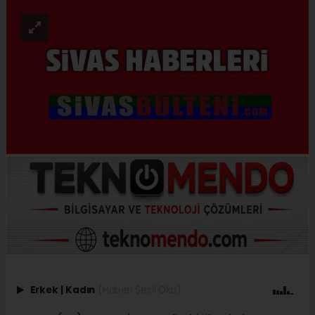
Erkek
|
Kadın
(Haberi Sesli Oku)