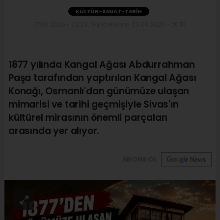
KÜLTÜR-SANAT-TARIH
17.06.2026 - 23:23, Güncelleme: 23.06.2026 - 20:15
1877 yılında Kangal Ağası Abdurrahman
Paşa tarafından yaptırılan Kangal Ağası
Konağı, Osmanlı'dan günümüze ulaşan
mimarisi ve tarihi geçmişiyle Sivas'ın
kültürel mirasının önemli parçaları
arasında yer alıyor.
ABONE OL