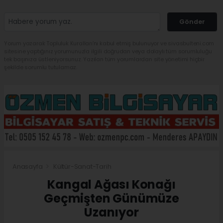
Gönder
Yorum yazarak Topluluk Kuralları’nı kabul etmiş bulunuyor ve sivasbulteni.com
sitesine yaptığınız yorumunuzla ilgili doğrudan veya dolaylı tüm sorumluluğu
tek başınıza üstleniyorsunuz. Yazılan tüm yorumlardan site yönetimi hiçbir
şekilde sorumlu tutulamaz.
Anasayfa
Kültür-Sanat-Tarih
Kangal Ağası Konağı
Geçmişten Günümüze
Uzanıyor