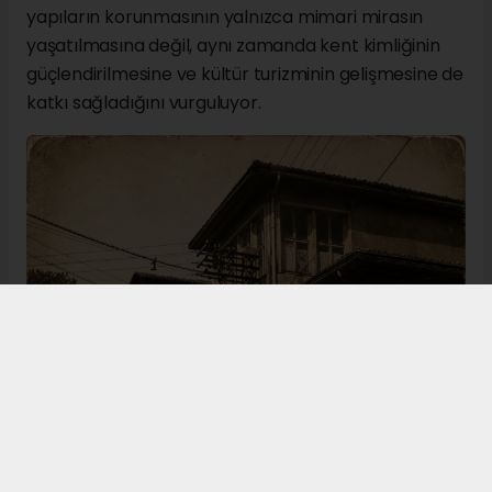
yapıların korunmasının yalnızca mimari mirasın
yaşatılmasına değil, aynı zamanda kent kimliğinin
güçlendirilmesine ve kültür turizminin gelişmesine de
katkı sağladığını vurguluyor.