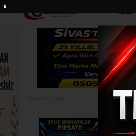
5
Kültür
Anasayfa
Asayiş