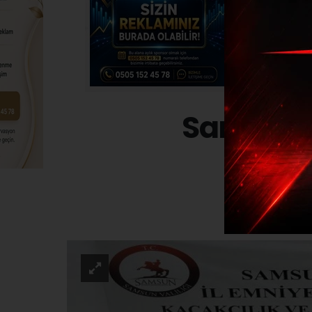
Samsun’d
ASAYI