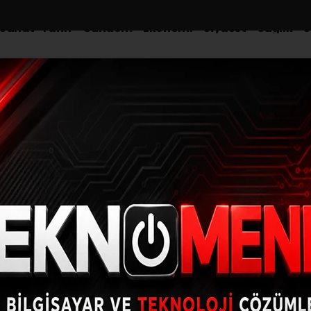
-Sanat-Tarih
Gündem
Ekonomi
Siyaset
Sağlık
S