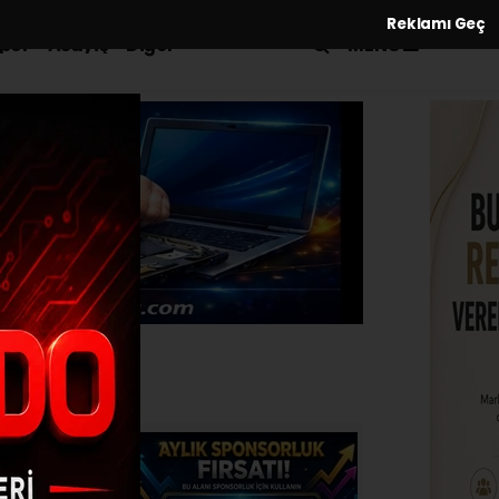
Reklamı Geç
MENÜ
por
Asayiş
Diğer