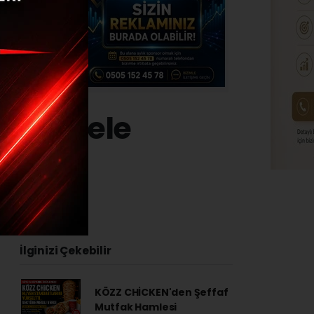
karon ele
4 - 15:06
İlginizi Çekebilir
KÖZZ CHİCKEN'den Şeffaf
Mutfak Hamlesi