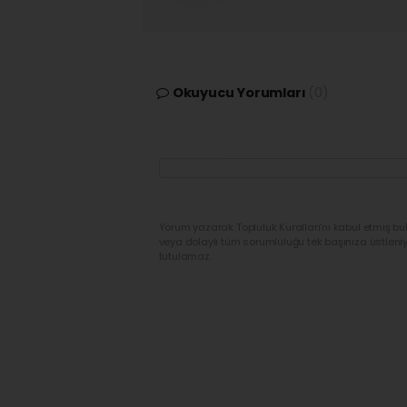
Okuyucu Yorumları
(0)
Yorum yazarak Topluluk Kuralları’nı kabul etmiş bu
veya dolaylı tüm sorumluluğu tek başınıza üstleni
tutulamaz.