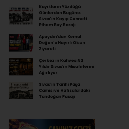
Kayıkların Yüzdüğü
Günlerden Bugüne:
Sivas'ın Kayıp Cenneti
Ethem Bey Barajı
Apaydın'dan Kemal
Doğan'a Hayırlı Olsun
Ziyareti
Çerkez'in Kahvesi 83
Yıldır Sivas'ın Misafirlerini
Ağırlıyor
Sivas'ın Tarihi Paşa
Camisi ve Hafızalardaki
Tandoğan Pasajı