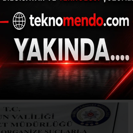
a 11 bin 760 adet ma
geçirildi
(İHA) - İhlas Haber Ajansı | 30.06.2024 - 15:33, Güncelleme: 30.06.202
Ş