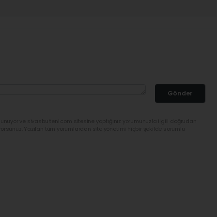
Gönder
lunuyor ve sivasbulteni.com sitesine yaptığınız yorumunuzla ilgili doğrudan
yorsunuz. Yazılan tüm yorumlardan site yönetimi hiçbir şekilde sorumlu