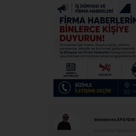
Menderes APAYDIN
sivasbulteni@yand