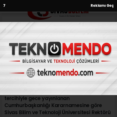
6
Reklamı Geç
Anasayfa
Prof. Dr. Mehmet Kul, yeniden
Sivas Bilim ve Teknoloji
Üniversitesi Rektörü olarak
atandı
24.12.2022 - 09:43, Güncelleme: 24.12.2022 - 09:43
Cumhurbaşkanı Recep Tayyip Erdoğan'ın
tercihiyle gece yayınlanan
Cumhurbaşkanlığı Kararnamesine göre
Sivas Bilim ve Teknoloji Üniversitesi Rektörü