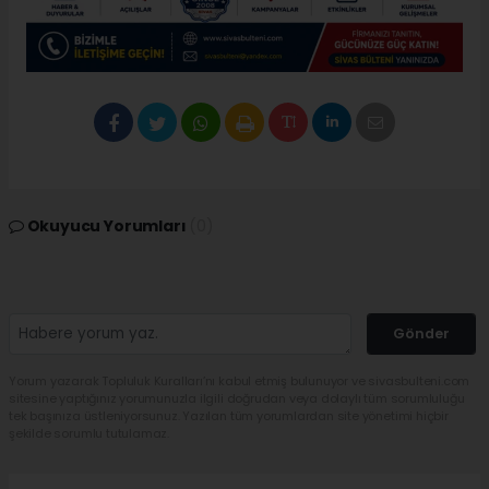
Okuyucu Yorumları
(0)
Gönder
Yorum yazarak Topluluk Kuralları’nı kabul etmiş bulunuyor ve sivasbulteni.com
sitesine yaptığınız yorumunuzla ilgili doğrudan veya dolaylı tüm sorumluluğu
tek başınıza üstleniyorsunuz. Yazılan tüm yorumlardan site yönetimi hiçbir
şekilde sorumlu tutulamaz.