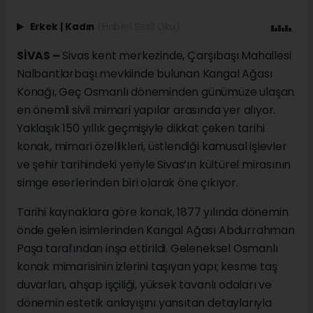
Erkek
|
Kadın
(Haberi Sesli Oku)
SİVAS –
Sivas kent merkezinde, Çarşıbaşı Mahallesi
Nalbantlarbaşı mevkiinde bulunan Kangal Ağası
Konağı, Geç Osmanlı döneminden günümüze ulaşan
en önemli sivil mimari yapılar arasında yer alıyor.
Yaklaşık 150 yıllık geçmişiyle dikkat çeken tarihi
konak, mimari özellikleri, üstlendiği kamusal işlevler
ve şehir tarihindeki yeriyle Sivas’ın kültürel mirasının
simge eserlerinden biri olarak öne çıkıyor.
Tarihi kaynaklara göre konak, 1877 yılında dönemin
önde gelen isimlerinden Kangal Ağası Abdurrahman
Paşa tarafından inşa ettirildi. Geleneksel Osmanlı
konak mimarisinin izlerini taşıyan yapı; kesme taş
duvarları, ahşap işçiliği, yüksek tavanlı odaları ve
dönemin estetik anlayışını yansıtan detaylarıyla