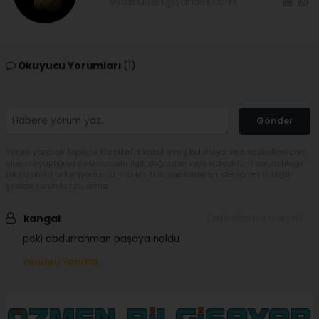
sivasbulteni@yandex.com
Okuyucu Yorumları
(1)
Gönder
Yorum yazarak Topluluk Kuralları’nı kabul etmiş bulunuyor ve sivasbulteni.com
sitesine yaptığınız yorumunuzla ilgili doğrudan veya dolaylı tüm sorumluluğu
tek başınıza üstleniyorsunuz. Yazılan tüm yorumlardan site yönetimi hiçbir
şekilde sorumlu tutulamaz.
kangal
(24.06.2026 10:37 - #689)
peki abdurrahman paşaya noldu
Yorumu Yanıtla