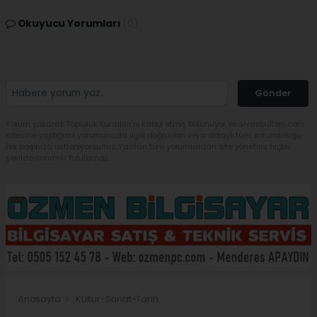
Okuyucu Yorumları
(0)
Gönder
Yorum yazarak Topluluk Kuralları’nı kabul etmiş bulunuyor ve sivasbulteni.com
sitesine yaptığınız yorumunuzla ilgili doğrudan veya dolaylı tüm sorumluluğu
tek başınıza üstleniyorsunuz. Yazılan tüm yorumlardan site yönetimi hiçbir
şekilde sorumlu tutulamaz.
Anasayfa
Kültür-Sanat-Tarih