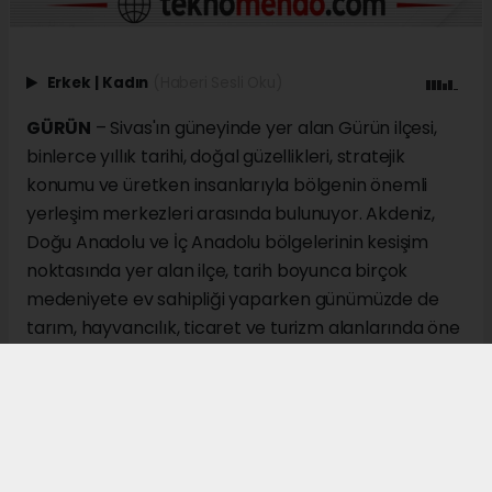
Erkek
|
Kadın
(Haberi Sesli Oku)
GÜRÜN
– Sivas'ın güneyinde yer alan Gürün ilçesi,
binlerce yıllık tarihi, doğal güzellikleri, stratejik
konumu ve üretken insanlarıyla bölgenin önemli
yerleşim merkezleri arasında bulunuyor. Akdeniz,
Doğu Anadolu ve İç Anadolu bölgelerinin kesişim
noktasında yer alan ilçe, tarih boyunca birçok
medeniyete ev sahipliği yaparken günümüzde de
tarım, hayvancılık, ticaret ve turizm alanlarında öne
çıkıyor.
İl merkezine 137 kilometre uzaklıkta bulunan Gürün,
Tohma Havzası'nın en önemli noktalarından biri
olarak kabul ediliyor. Malatya, Kahramanmaraş ve
Kayseri illerine komşu konumdaki ilçe, üç bölgeyi