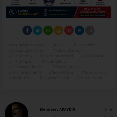
#KangalAğasıKonağı
#Sivas
#SivasTarihi
#ÇarşıbaşıMahallesi
#Nalbantlarbaşı
#TarihiKonak
#OsmanlıMimarisi
#KültürelMiras
#TarihiYapılar
#SivasKültürü
#TarihveMedeniyet
#SivasHaberleri
#OsmanlıDönemi
#SivasBulteni
#SivasTurizmi
#SivasTARİHİ
#SİVASINGECMİŞİ
#TarihteSivas
Menderes APAYDIN