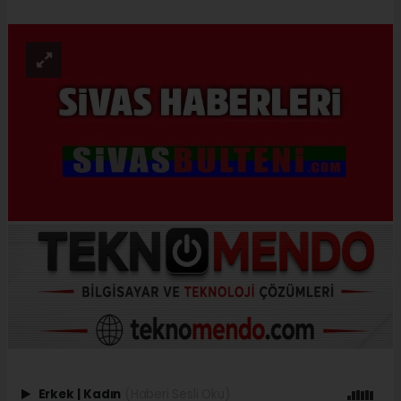
Erkek
|
Kadın
(Haberi Sesli Oku)