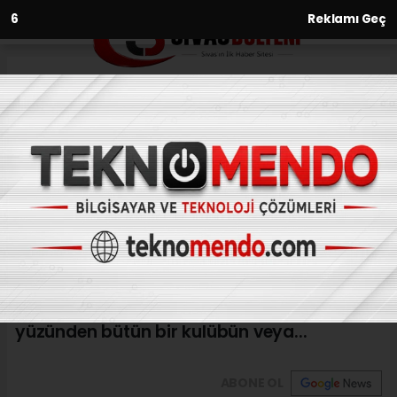
5
Reklamı Geç
Anasayfa
Özel Güvenlik Personeline
Emniyette Eğitim Verildi
26.08.2017 - 14:38, Güncelleme: 26.08.2017 - 14:38
ESKİŞEHİR (AA) - Eskişehir Emniyet Müdürü
Engin Dinç, hukuk dışı veya spora
yakışmayan hareketler yapan seyirci
yüzünden bütün bir kulübün veya...
ABONE OL