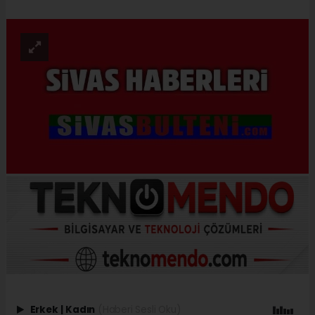
Erkek
|
Kadın
(Haberi Sesli Oku)