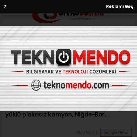
6
Reklamı Geç
Anasayfa
Niğde'de Saman Yüklü
Kamyon Devrildi: 1 Ölü
29.08.2017 - 12:18, Güncelleme: 29.08.2017 - 12:18
NİĞDE (AA) - Niğde'nin Bor ilçesinde
devrilen saman yüklü kamyonun sürücüsü
öldü.Cengiz Kunt (53) idaresindeki saman
yüklü plakasız kamyon, Niğde-Bor...
ABONE OL