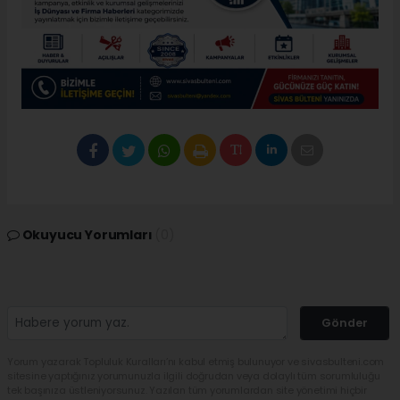
Okuyucu Yorumları
(0)
Gönder
Yorum yazarak Topluluk Kuralları’nı kabul etmiş bulunuyor ve sivasbulteni.com
sitesine yaptığınız yorumunuzla ilgili doğrudan veya dolaylı tüm sorumluluğu
tek başınıza üstleniyorsunuz. Yazılan tüm yorumlardan site yönetimi hiçbir