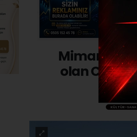
Mimar Sinan
olan Cenab-
KÜLTÜR-SANA