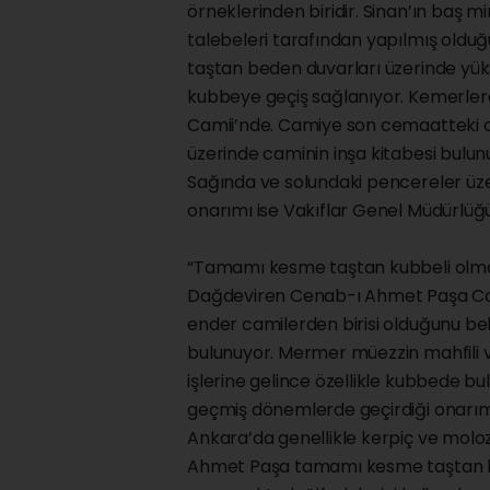
örneklerinden biridir. Sinan’ın baş
talebeleri tarafından yapılmış oldu
taştan beden duvarları üzerinde yüks
kubbeye geçiş sağlanıyor. Kemerlerd
Camii’nde. Camiye son cemaatteki c
üzerinde caminin inşa kitabesi bulunu
Sağında ve solundaki pencereler üzer
onarımı ise Vakıflar Genel Müdürlüğü
“Tamamı kesme taştan kubbeli olmas
Dağdeviren Cenab-ı Ahmet Paşa Cam
ender camilerden birisi olduğunu be
bulunuyor. Mermer müezzin mahfili ve
işlerine gelince özellikle kubbede b
geçmiş dönemlerde geçirdiği onarımla
Ankara’da genellikle kerpiç ve molo
Ahmet Paşa tamamı kesme taştan kub