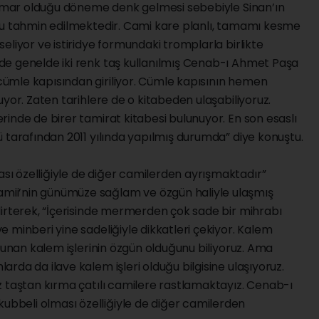
 mimar olduğu döneme denk gelmesi sebebiyle Sinan’ın
ğu tahmin edilmektedir. Cami kare planlı, tamamı kesme
eliyor ve istiridye formundaki tromplarla birlikte
e genelde iki renk taş kullanılmış Cenab-ı Ahmet Paşa
ümle kapısından giriliyor. Cümle kapısının hemen
yor. Zaten tarihlere de o kitabeden ulaşabiliyoruz.
inde de birer tamirat kitabesi bulunuyor. En son esaslı
 tarafından 2011 yılında yapılmış durumda” diye konuştu.
ı özelliğiyle de diğer camilerden ayrışmaktadır”
ii’nin günümüze sağlam ve özgün haliyle ulaşmış
lirterek, “İçerisinde mermerden çok sade bir mihrabı
 minberi yine sadeliğiyle dikkatleri çekiyor. Kalem
ulunan kalem işlerinin özgün olduğunu biliyoruz. Ama
rda da ilave kalem işleri olduğu bilgisine ulaşıyoruz.
z taştan kırma çatılı camilere rastlamaktayız. Cenab-ı
beli olması özelliğiyle de diğer camilerden