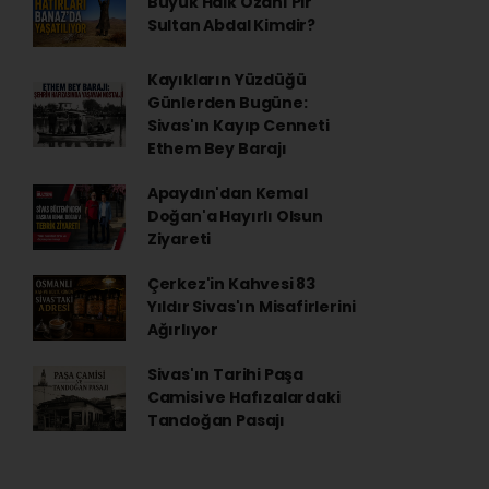
Büyük Halk Ozanı Pir
Sultan Abdal Kimdir?
Kayıkların Yüzdüğü
Günlerden Bugüne:
Sivas'ın Kayıp Cenneti
Ethem Bey Barajı
Apaydın'dan Kemal
Doğan'a Hayırlı Olsun
Ziyareti
Çerkez'in Kahvesi 83
Yıldır Sivas'ın Misafirlerini
Ağırlıyor
Sivas'ın Tarihi Paşa
Camisi ve Hafızalardaki
Tandoğan Pasajı