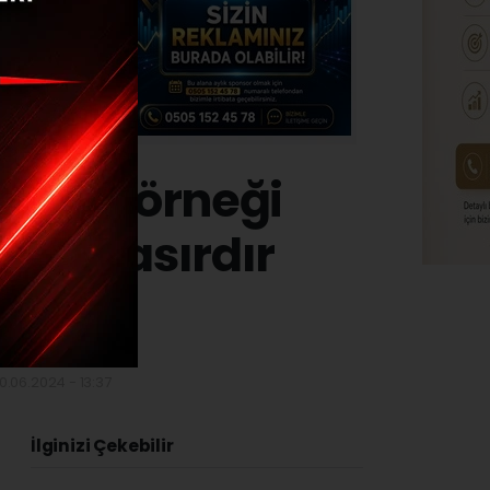
i tek örneği
de 5 asırdır
0.06.2024 - 13:37
İlginizi Çekebilir