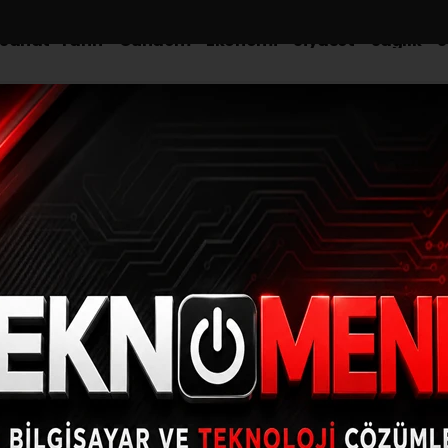
-Sanat-Tarih
Gündem
Ekonomi
Siyaset
Sağlık
S