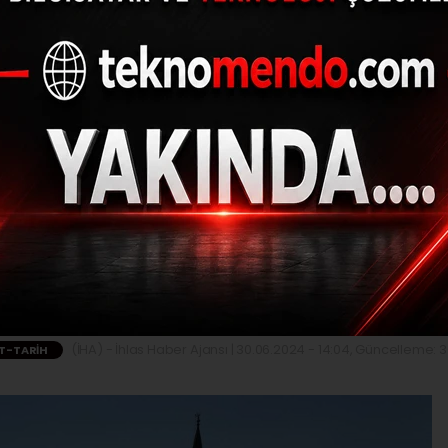
 ekolünün Ankara’dak
ı Ahmet Paşa Camii’n
ezan sesi yükseliyor
(İHA) - İhlas Haber Ajansı | 30.06.2024 - 14:04, Güncelleme: 3
T-TARIH