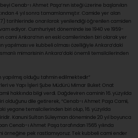
rbeyi Cenab-ı Ahmet Paşa’nın isteği üzerine başlanılan
ından 4 yıl sonra tamamlanmıştır. Camide yer alan
87) tarihlerinde onarılarak yenilendiği öğrenilen camiden
evam ediyor. Cumhuriyet döneminde ise 1940 ve 1959-
n cami Ankara’nın en eski camilerinden biri olarak yer
 yapılması ve kubbeli olması özelliğiyle Ankara’daki
Osmanlı mimarisinin Ankara’daki önemli temsilcilerinden
an yapılmış olduğu tahmin edilmektedir”
leri ve Yapı İşleri Şube Müdürü Mimar Buket Onat
i hakkında bilgi verdi. Dağdeviren caminin 16. yüzyılda
iri olduğunu dile getirerek, “Cenab-ı Ahmet Paşa Camii,
i yegane temsilcilerinden biri olup, 16. yüzyılda
iridir. Kanuni Sultan Süleyman döneminde 20 yıl boyunca
pan Cenab-ı Ahmet Paşa tarafından 1565 yılında
ami örneğine pek rastlamıyoruz. Tek kubbeli cami ender