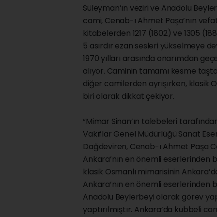
Süleyman’ın veziri ve Anadolu Beyle
cami, Cenab-ı Ahmet Paşa’nın vefat
kitabelerden 1217 (1802) ve 1305 (18
5 asırdır ezan sesleri yükselmeye d
1970 yılları arasında onarımdan geçe
alıyor. Caminin tamamı kesme taştan
diğer camilerden ayrışırken, klasik 
biri olarak dikkat çekiyor.
“Mimar Sinan’ın talebeleri tarafınd
Vakıflar Genel Müdürlüğü Sanat Eser
Dağdeviren, Cenab-ı Ahmet Paşa Cami
Ankara’nın en önemli eserlerinden b
klasik Osmanlı mimarisinin Ankara’dak
Ankara’nın en önemli eserlerinden b
Anadolu Beylerbeyi olarak görev ya
yaptırılmıştır. Ankara’da kubbeli c