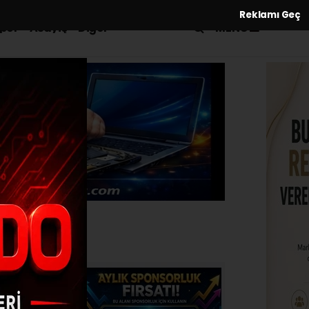
Reklamı Geç
MENÜ
por
Asayiş
Diğer