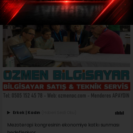
Erkek
|
Kadın
(Haberi Sesli Oku)
Mezoterapi kongresinin ekonomiye katkı sunması
hedefleniyor.