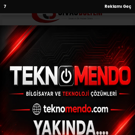
6
Reklamı Geç
Anasayfa
Sağlık
Mezoterapi kongresinden
büyük katkı
SAĞLIK
(İHA) - İhlas Haber Ajansı | 29.09.2024 - 16:31, Güncelleme:
29.09.2024 - 16:13
Mezoterapi kongresinden büyük katkı
ABONE OL