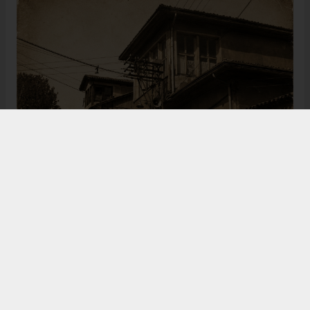
Bugün de tarih meraklılarının, araştırmacıların ve
ziyaretçilerin ilgisini çeken Kangal Ağası Konağı,
Osmanlı’dan Cumhuriyet’e uzanan çok katmanlı