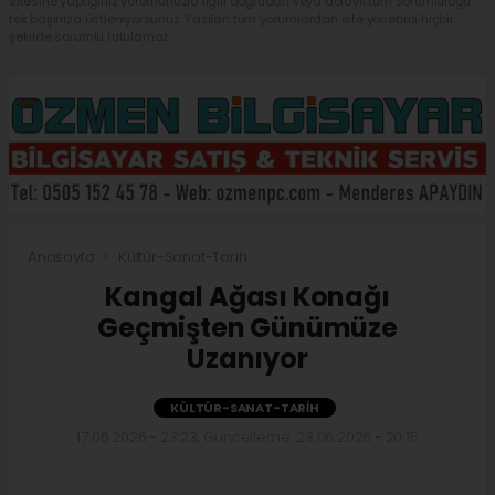
sitesine yaptığınız yorumunuzla ilgili doğrudan veya dolaylı tüm sorumluluğu
tek başınıza üstleniyorsunuz. Yazılan tüm yorumlardan site yönetimi hiçbir
şekilde sorumlu tutulamaz.
Anasayfa
Kültür-Sanat-Tarih
Kangal Ağası Konağı
Geçmişten Günümüze
Uzanıyor
KÜLTÜR-SANAT-TARIH
17.06.2026 - 23:23, Güncelleme: 23.06.2026 - 20:15