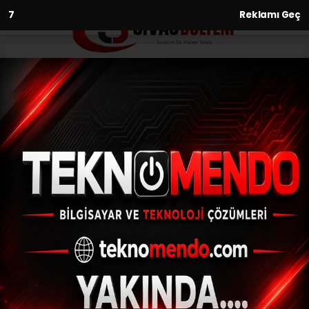
6
Reklamı Geç
Anasayfa
Bilim-Teknoloji
Merkezefendi mobil uygulama
ile cebe girdi
BILIM-TEKNOLOJI
(İHA) - İhlas Haber Ajansı | 27.09.2024 - 15:31, Güncelleme: 27.09.2024
- 15:18
Merkezefendi mobil uygulama ile cebe girdi
ABONE OL