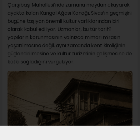
Çarşıbaşı Mahallesi’nde zamana meydan okuyarak
ayakta kalan Kangal Ağası Konağı, Sivas’ın geçmişini
bugüne taşıyan önemli kültür varlıklarından biri
olarak kabul ediliyor. Uzmanlar, bu tür tarihî
yapıların korunmasının yalnızca mimari mirasın
yaşatılmasına değil, aynı zamanda kent kimliğinin
güçlendirilmesine ve kültür turizminin gelişmesine de
katkı sağladığını vurguluyor.