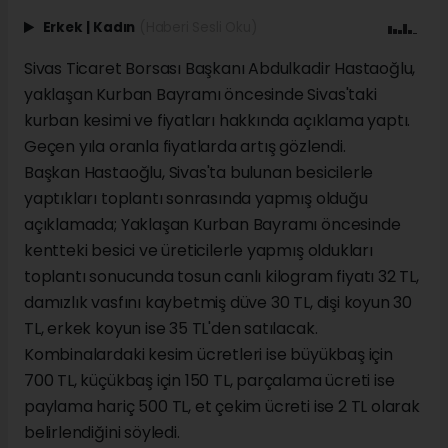
Erkek
|
Kadın
(Haberi Sesli Oku)
Sivas Ticaret Borsası Başkanı Abdulkadir Hastaoğlu,
yaklaşan Kurban Bayramı öncesinde Sivas'taki
kurban kesimi ve fiyatları hakkında açıklama yaptı.
Geçen yıla oranla fiyatlarda artış gözlendi.
Başkan Hastaoğlu, Sivas'ta bulunan besicilerle
yaptıkları toplantı sonrasında yapmış olduğu
açıklamada; Yaklaşan Kurban Bayramı öncesinde
kentteki besici ve üreticilerle yapmış oldukları
toplantı sonucunda tosun canlı kilogram fiyatı 32 TL,
damızlık vasfını kaybetmiş düve 30 TL, dişi koyun 30
TL, erkek koyun ise 35 TL'den satılacak.
Kombinalardaki kesim ücretleri ise büyükbaş için
700 TL, küçükbaş için 150 TL, parçalama ücreti ise
paylama hariç 500 TL, et çekim ücreti ise 2 TL olarak
belirlendiğini söyledi.