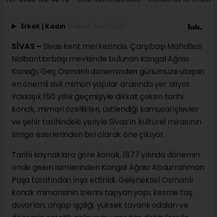
Erkek
|
Kadın
(Haberi Sesli Oku)
SİVAS –
Sivas kent merkezinde, Çarşıbaşı Mahallesi
Nalbantlarbaşı mevkiinde bulunan Kangal Ağası
Konağı, Geç Osmanlı döneminden günümüze ulaşan
en önemli sivil mimari yapılar arasında yer alıyor.
Yaklaşık 150 yıllık geçmişiyle dikkat çeken tarihi
konak, mimari özellikleri, üstlendiği kamusal işlevler
ve şehir tarihindeki yeriyle Sivas’ın kültürel mirasının
simge eserlerinden biri olarak öne çıkıyor.
Tarihi kaynaklara göre konak, 1877 yılında dönemin
önde gelen isimlerinden Kangal Ağası Abdurrahman
Paşa tarafından inşa ettirildi. Geleneksel Osmanlı
konak mimarisinin izlerini taşıyan yapı; kesme taş
duvarları, ahşap işçiliği, yüksek tavanlı odaları ve