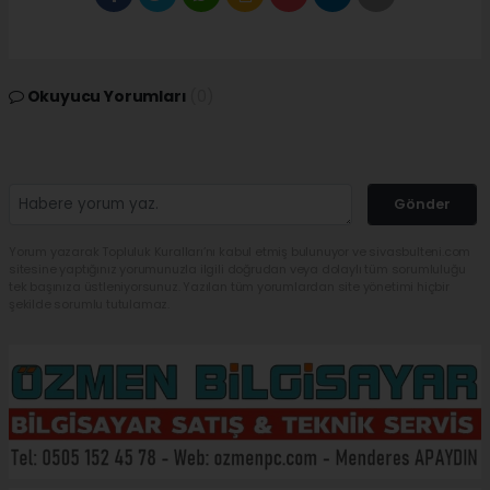
Okuyucu Yorumları
(0)
Gönder
Yorum yazarak Topluluk Kuralları’nı kabul etmiş bulunuyor ve sivasbulteni.com
sitesine yaptığınız yorumunuzla ilgili doğrudan veya dolaylı tüm sorumluluğu
tek başınıza üstleniyorsunuz. Yazılan tüm yorumlardan site yönetimi hiçbir
şekilde sorumlu tutulamaz.