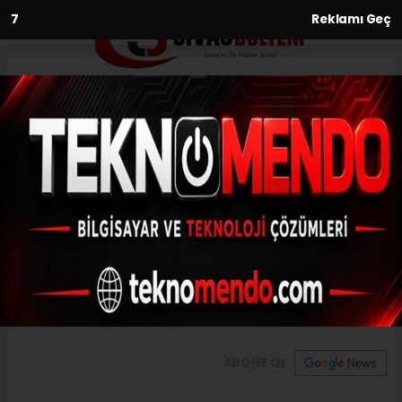
6
Reklamı Geç
Anasayfa
Kurbanlık fiyatlarında artış
09.06.2021 - 13:08, Güncelleme: 09.06.2021 - 13:08
Sivas Ticaret Borsası Başkanı Abdulkadir
Hastaoğlu, yaklaşan Kurban Bayramı
öncesinde Sivas'taki kurban kesimi ve
fiyatları hakkında açıklama yaptı.
ABONE OL