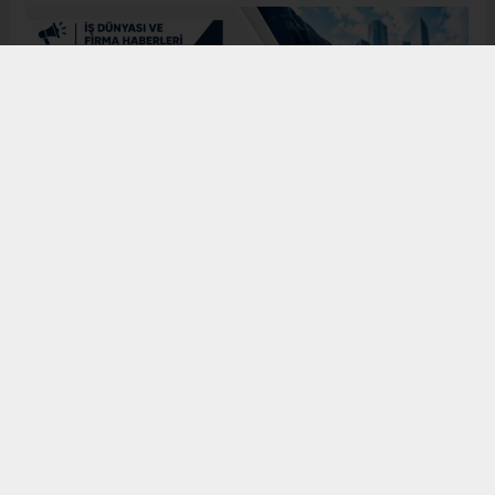
Bugün de tarih meraklılarının, araştırmacıların ve
ziyaretçilerin ilgisini çeken Kangal Ağası Konağı,
Osmanlı’dan Cumhuriyet’e uzanan çok katmanlı
geçmişiyle Sivas’ın köklü tarihine ışık tutmaya
devam ediyor. Şehrin kültürel belleğinde önemli bir
yere sahip olan bu tarihî eser, gelecek nesillere
aktarılması gereken değerli miraslar arasında
gösteriliyor.