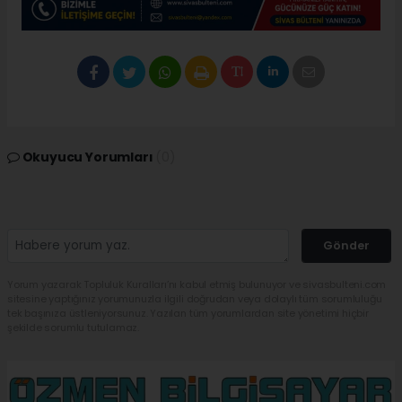
Okuyucu Yorumları
(0)
Gönder
Yorum yazarak Topluluk Kuralları’nı kabul etmiş bulunuyor ve sivasbulteni.com
sitesine yaptığınız yorumunuzla ilgili doğrudan veya dolaylı tüm sorumluluğu
tek başınıza üstleniyorsunuz. Yazılan tüm yorumlardan site yönetimi hiçbir
şekilde sorumlu tutulamaz.