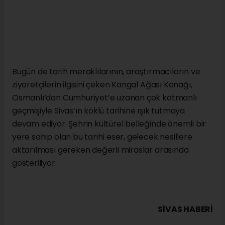
korumayı sürdürüyor.
Çarşıbaşı Mahallesi’nde zamana meydan okuyarak
ayakta kalan Kangal Ağası Konağı, Sivas’ın geçmişini
bugüne taşıyan önemli kültür varlıklarından biri
olarak kabul ediliyor. Uzmanlar, bu tür tarihî
yapıların korunmasının yalnızca mimari mirasın
yaşatılmasına değil, aynı zamanda kent kimliğinin
güçlendirilmesine ve kültür turizminin gelişmesine de
katkı sağladığını vurguluyor.