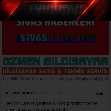
Erkek
|
Kadın
(Haberi Sesli Oku)
Sivas'ın Suşehri ilçesinde kullandığı traktör zerine
devrilen sürücü hayatını kaybetti.