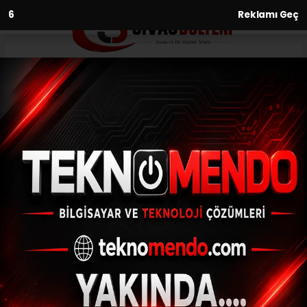
5
Reklamı Geç
Anasayfa
Kullandığı traktör üzerine
devrildi, olay yerinde hayatını
kaybetti
26.06.2021 - 21:03, Güncelleme: 26.06.2021 - 21:03
Sivas'ın Suşehri ilçesinde kullandığı traktör
zerine devrilen sürücü hayatını kaybetti.
ABONE OL