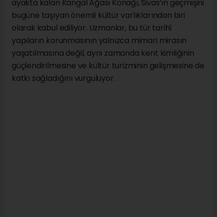
Mimari açıdan bakıldığında yapı, dönemin
geleneksel Anadolu konaklarının karakteristik
özelliklerini yansıtan plan düzenine sahip bulunuyor.
Taş ve ahşabın uyum içinde kullanıldığı yapı tekniği,
geniş iç mekânları ve özenli işçiliği sayesinde konak,
aradan geçen uzun yıllara rağmen tarihî kimliğini