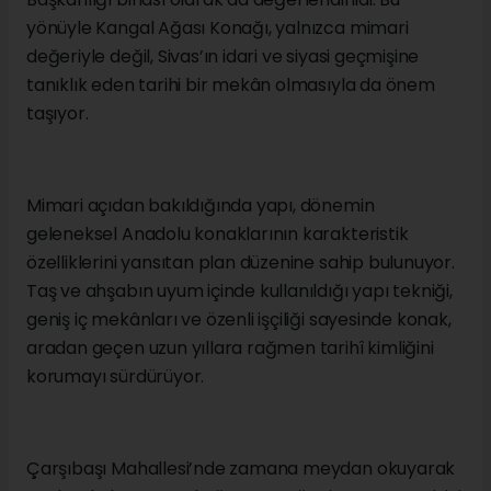
kamusal görevler üstlenerek Sivas’ın sosyal,
ekonomik ve siyasi yaşamının önemli duraklarından
biri hâline geldi. Kentin değişen yapısına tanıklık
eden bina, uzun yıllar boyunca şehrin hafızasında
önemli bir yer edindi.
Arşiv kayıtlarına göre konak, Osmanlı döneminin son
yıllarında bir süre Osmanlı Bankası binası olarak
hizmet verdi. Cumhuriyet döneminde ise farklı
amaçlarla kullanılan yapı, Demokrat Parti İl
Başkanlığı binası olarak da değerlendirildi. Bu
yönüyle Kangal Ağası Konağı, yalnızca mimari
değeriyle değil, Sivas’ın idari ve siyasi geçmişine
tanıklık eden tarihi bir mekân olmasıyla da önem
taşıyor.